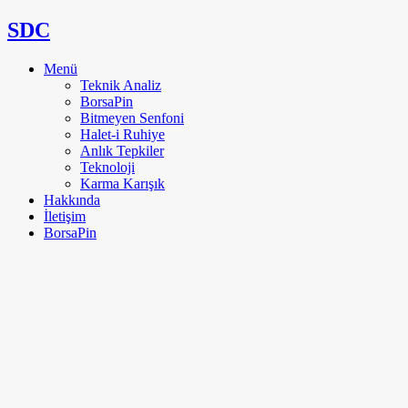
SDC
Menü
Teknik Analiz
BorsaPin
Bitmeyen Senfoni
Halet-i Ruhiye
Anlık Tepkiler
Teknoloji
Karma Karışık
Hakkında
İletişim
BorsaPin