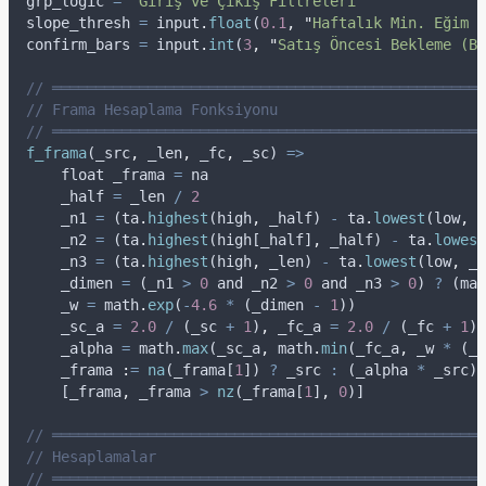
grp_logic
=
"
Giriş ve Çıkış Filtreleri
"
slope_thresh
=
input
.
float
(
0.1
,
"
Haftalık Min. Eğim %
confirm_bars
=
input
.
int
(
3
,
"
Satış Öncesi Bekleme (Ba
// ══════════════════════════════════════════════════
// Frama Hesaplama Fonksiyonu
// ══════════════════════════════════════════════════
f_frama
(
_src
,
_len
,
_fc
,
_sc
) 
=>
float
_frama
=
na
_half
=
_len
/
2
_n1
=
 (
ta
.
highest
(
high
,
_half
) 
-
ta
.
lowest
(
low
,
_
_n2
=
 (
ta
.
highest
(
high
[
_half
]
,
_half
) 
-
ta
.
lowest
_n3
=
 (
ta
.
highest
(
high
,
_len
) 
-
ta
.
lowest
(
low
,
_l
_dimen
=
 (
_n1
>
0
and
_n2
>
0
and
_n3
>
0
) 
?
 (
mat
_w
=
math
.
exp
(
-
4.6
*
 (
_dimen
-
1
))
_sc_a
=
2.0
/
 (
_sc
+
1
)
,
_fc_a
=
2.0
/
 (
_fc
+
1
)
_alpha
=
math
.
max
(
_sc_a
,
math
.
min
(
_fc_a
,
_w
*
 (
_f
    _frama 
:
=
na
(
_frama
[
1
]) 
?
_src
:
 (
_alpha
*
_src
) 
    [
_frama
,
_frama
>
nz
(
_frama
[
1
]
,
0
)]
// ══════════════════════════════════════════════════
// Hesaplamalar
// ══════════════════════════════════════════════════