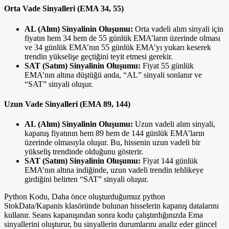
Orta Vade Sinyalleri (EMA 34, 55)
AL (Alım) Sinyalinin Oluşumu:
Orta vadeli alım sinyali için
fiyatın hem 34 hem de 55 günlük EMA’ların üzerinde olması
ve 34 günlük EMA’nın 55 günlük EMA’yı yukarı keserek
trendin yükselişe geçtiğini teyit etmesi gerekir.
SAT (Satım) Sinyalinin Oluşumu:
Fiyat 55 günlük
EMA’nın altına düştüğü anda, “AL” sinyali sonlanır ve
“SAT” sinyali oluşur.
Uzun Vade Sinyalleri (EMA 89, 144)
AL (Alım) Sinyalinin Oluşumu:
Uzun vadeli alım sinyali,
kapanış fiyatının hem 89 hem de 144 günlük EMA’ların
üzerinde olmasıyla oluşur. Bu, hissenin uzun vadeli bir
yükseliş trendinde olduğunu gösterir.
SAT (Satım) Sinyalinin Oluşumu:
Fiyat 144 günlük
EMA’nın altına indiğinde, uzun vadeli trendin tehlikeye
girdiğini belirten “SAT” sinyali oluşur.
Python Kodu, Daha önce oluşturduğumuz python
StokData/Kapanis klasöründe bulunan hisselerin kapanış datalarını
kullanır. Seans kapanışından sonra kodu çalıştırdığınızda Ema
sinyallerini oluşturur, bu sinyallerin durumlarını analiz eder güncel