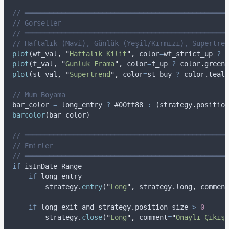
// ══════════════════════════════════════════════════
// Görseller
// ══════════════════════════════════════════════════
// Haftalık (Mavi), Günlük (Yeşil/Kırmızı), Supertren
plot
(
wf_val
,
"
Haftalık Kilit
"
,
color
=
wf_strict_up
?
c
plot
(
f_val
,
"
Günlük Frama
"
,
color
=
f_up
?
color
.
green
plot
(
st_val
,
"
Supertrend
"
,
color
=
st_buy
?
color
.
teal
// Mum Boyama
bar_color
=
long_entry
?
 #00
ff88
:
 (
strategy
.
position
barcolor
(
bar_color
)
// ══════════════════════════════════════════════════
// Emirler
// ══════════════════════════════════════════════════
if
isInDate_Range
if
long_entry
strategy
.
entry
(
"
Long
"
,
strategy
.
long
,
comment
if
long_exit
and
strategy
.
position_size
>
0
strategy
.
close
(
"
Long
"
,
comment
=
"
Onaylı Çıkış
"