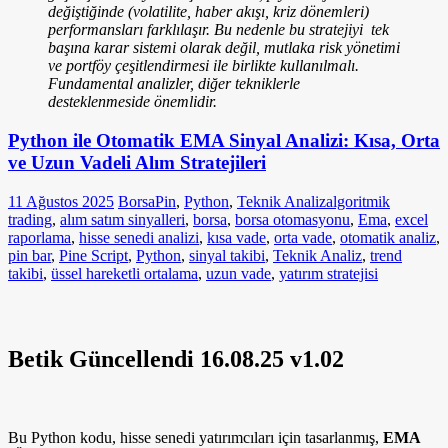
değiştiğinde (volatilite, haber akışı, kriz dönemleri)
performansları farklılaşır. Bu nedenle bu stratejiyi tek
başına karar sistemi olarak değil, mutlaka risk yönetimi
ve portföy çeşitlendirmesi ile birlikte kullanılmalı.
Fundamental analizler, diğer tekniklerle
desteklenmeside önemlidir.
Python ile Otomatik EMA Sinyal Analizi: Kısa, Orta
ve Uzun Vadeli Alım Stratejileri
11 Ağustos 2025
BorsaPin
,
Python
,
Teknik Analiz
algoritmik
trading
,
alım satım sinyalleri
,
borsa
,
borsa otomasyonu
,
Ema
,
excel
raporlama
,
hisse senedi analizi
,
kısa vade
,
orta vade
,
otomatik analiz
,
pin bar
,
Pine Script
,
Python
,
sinyal takibi
,
Teknik Analiz
,
trend
takibi
,
üssel hareketli ortalama
,
uzun vade
,
yatırım stratejisi
Betik Güncellendi 16.08.25 v1.02
Bu Python kodu, hisse senedi yatırımcıları için tasarlanmış,
EMA