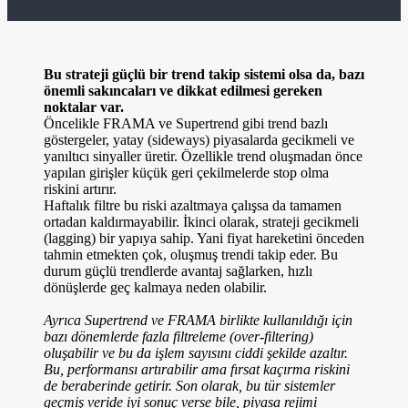
Bu strateji güçlü bir trend takip sistemi olsa da, bazı
önemli sakıncaları ve dikkat edilmesi gereken
noktalar var.
Öncelikle FRAMA ve Supertrend gibi trend bazlı
göstergeler, yatay (sideways) piyasalarda gecikmeli ve
yanıltıcı sinyaller üretir. Özellikle trend oluşmadan önce
yapılan girişler küçük geri çekilmelerde stop olma
riskini artırır.
Haftalık filtre bu riski azaltmaya çalışsa da tamamen
ortadan kaldırmayabilir. İkinci olarak, strateji gecikmeli
(lagging) bir yapıya sahip. Yani fiyat hareketini önceden
tahmin etmekten çok, oluşmuş trendi takip eder. Bu
durum güçlü trendlerde avantaj sağlarken, hızlı
dönüşlerde geç kalmaya neden olabilir.
Ayrıca Supertrend ve FRAMA birlikte kullanıldığı için
bazı dönemlerde fazla filtreleme (over-filtering)
oluşabilir ve bu da işlem sayısını ciddi şekilde azaltır.
Bu, performansı artırabilir ama fırsat kaçırma riskini
de beraberinde getirir. Son olarak, bu tür sistemler
geçmiş veride iyi sonuç verse bile, piyasa rejimi