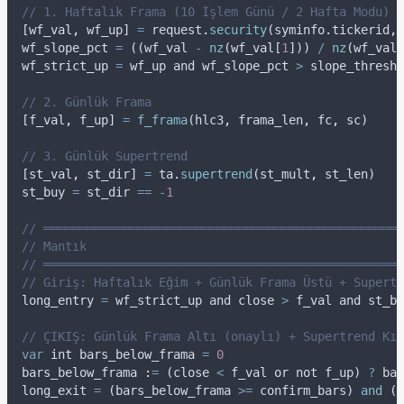
// 1. Haftalık Frama (10 İşlem Günü / 2 Hafta Modu)
[
wf_val
,
wf_up
] 
=
request
.
security
(
syminfo
.
tickerid
,
wf_slope_pct
=
 ((
wf_val
-
nz
(
wf_val
[
1
])) 
/
nz
(
wf_val
[
wf_strict_up
=
wf_up
and
wf_slope_pct
>
slope_thresh
// 2. Günlük Frama
[
f_val
,
f_up
] 
=
f_frama
(
hlc3
,
frama_len
,
fc
,
sc
)
// 3. Günlük Supertrend
[
st_val
,
st_dir
] 
=
ta
.
supertrend
(
st_mult
,
st_len
)
st_buy
=
st_dir
==
-
1
// ══════════════════════════════════════════════════
// Mantık
// ══════════════════════════════════════════════════
// Giriş: Haftalık Eğim + Günlük Frama Üstü + Supertr
long_entry
=
wf_strict_up
and
close
>
f_val
and
st_bu
// ÇIKIŞ: Günlük Frama Altı (onaylı) + Supertrend Kır
var
int
 bars_below_frama 
=
0
bars_below_frama 
:
=
 (
close
<
f_val
or
not
f_up
) 
?
bar
long_exit
=
 (
bars_below_frama
>=
confirm_bars
) 
and
 (
s