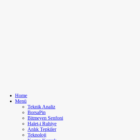
Home
Menü
Teknik Analiz
BorsaPin
Bitmeyen Senfoni
Halet-i Ruhiye
Anlık Tepkiler
Teknoloji