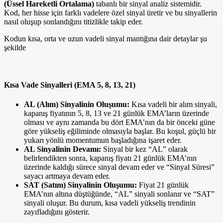
(Üssel Hareketli Ortalama)
tabanlı bir sinyal analiz sistemidir.
Kod, her hisse için farklı vadelere özel sinyal üretir ve bu sinyallerin
nasıl oluşup sonlandığını titizlikle takip eder.
Kodun kısa, orta ve uzun vadeli sinyal mantığına dair detaylar şu
şekilde
Kısa Vade Sinyalleri (EMA 5, 8, 13, 21)
AL (Alım) Sinyalinin Oluşumu:
Kısa vadeli bir alım sinyali,
kapanış fiyatının 5, 8, 13 ve 21 günlük EMA’ların üzerinde
olması ve aynı zamanda bu dört EMA’nın da bir önceki güne
göre yükseliş eğiliminde olmasıyla başlar. Bu koşul, güçlü bir
yukarı yönlü momentumun başladığına işaret eder.
AL Sinyalinin Devamı:
Sinyal bir kez “AL” olarak
belirlendikten sonra, kapanış fiyatı 21 günlük EMA’nın
üzerinde kaldığı sürece sinyal devam eder ve “Sinyal Süresi”
sayacı artmaya devam eder.
SAT (Satım) Sinyalinin Oluşumu:
Fiyat 21 günlük
EMA’nın altına düştüğünde, “AL” sinyali sonlanır ve “SAT”
sinyali oluşur. Bu durum, kısa vadeli yükseliş trendinin
zayıfladığını gösterir.