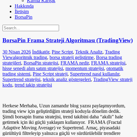
Karma Karışık
Hakkında
İletişim
BorsaPin
BorsaPin Frama Strateji Algoritması (TradingView)
30 Nisan 2026
İndikatör
,
Pine Script
,
Teknik Analiz
,
Trading
View
algoritmik trading
,
borsa strateji geliştirme
,
Borsa trading
stratejileri
,
BorsaPin stratejisi
,
FRAMA nedir
,
FRAMA stratejisi
,
hisse senedi alım satım stratejisi
,
momentum stratejisi
,
otomatik
trading sistemi
,
Pine Script strateji
,
Supertrend nasıl kullanılır
,
Supertrend stratejisi
,
teknik analiz göstergeleri
,
TradingView strateji
kodu
,
trend takip stratejisi
Herkese Merhaba, Uzun zamandır blog yazısı paylaşmıyordum,
trading view için geliştirdiğim strateji koduyla dönelim dedik.
Şimdi borsapin frama stratejisi, trend takibini daha “akıllı” hale
getirmek için iki güçlü yaklaşım kullanıyor. FRAMA (Fractal
Adaptive Moving Average) ve Supertrend. Amaç, piyasadaki
gürültüyü filtreleyip yalnızca güçlü ve sürdürülebilir trendlere