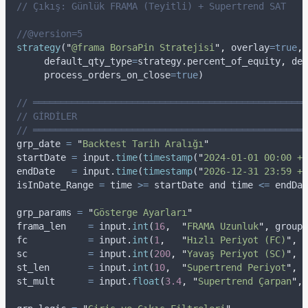
// Çıkış: Günlük FRAMA (Teyitli) + Supertrend SAT
//@version=5
strategy
(
"
@frama BorsaPin Stratejisi
"
,
overlay
=true
,
default_qty_type
=
strategy
.
percent_of_equity
,
def
process_orders_on_close
=true
)
// ══════════════════════════════════════════════════
// GİRDİLER
// ══════════════════════════════════════════════════
grp_date
=
"
Backtest Tarih Aralığı
"
startDate
=
input
.
time
(
timestamp
(
"
2024-01-01 00:00 +0
endDate
=
input
.
time
(
timestamp
(
"
2026-12-31 23:59 +0
isInDate_Range
=
time
>=
startDate
and
time
<=
endDat
grp_params
=
"
Gösterge Ayarları
"
frama_len
=
input
.
int
(
16
,
"
FRAMA Uzunluk
"
,
group
=
fc
=
input
.
int
(
1
,
"
Hızlı Periyot (FC)
"
,
g
sc
=
input
.
int
(
200
,
"
Yavaş Periyot (SC)
"
,
g
st_len
=
input
.
int
(
10
,
"
Supertrend Periyot
"
,
g
st_mult
=
input
.
float
(
3.4
,
"
Supertrend Çarpan
"
,