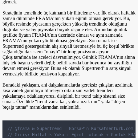
girmek.
Stratejinin temelinde üç katmanlı bir filtreleme var. İlk olarak haftalık
zaman diliminde FRAMA’nın yukarı eğimli olması gerekiyor. Bu,
büyük resimde piyasanın gerçekten yükseliş trendinde olduğunu
doğrular ve yatay piyasaları büyük ölçüde eler. Ardından günlük
grafikte fiyatın FRAMA’nın üzerinde olması ve aynı zamanda
FRAMA’nın yukarı yönlü olması gerekiyor. Son olarak ise
Supertrend göstergesinin alış sinyali üretmesiyle bu üç koşul birlikte
sağlandığında sistem “onaylı” bir long pozisyon açıyor.
Çıkış tarafında ise aceleci davranılmıyor. Günlük FRAMA’nın altına
iniş tek başına yeterli değil; belirli sayıda bar boyunca bu zayıflığın
devam etmesi gerekiyor. Buna ek olarak Supertrend’in satış sinyali
vermesiyle birlikte pozisyon kapatılıyor.
Buradaki yaklaşım, ani dalgalanmalarda gereksiz çıkışları azaltmak,
kısa vadeli gürültüyü filtreleyip orta-uzun vadeli trendleri
yakalamaya odaklanıyoruz, disiplinli bir trend takip sistemi size
sunar.. Özellikle “trend varsa kal, yoksa uzak dur” yada “düşen
bıçağı tutma” mantıklarından esinlenildi.
// @frama & Supertrend - BorsaPin Kursatsenturk.com
// Giriş: Haftalık Yukarı Eğimli olacak + Günlük FRAM