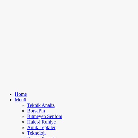
Home
Menü
Teknik Analiz
BorsaPin
Bitmeyen Senfoni
Halet-i Ruhiye
Anlık Tepkiler
Teknoloji