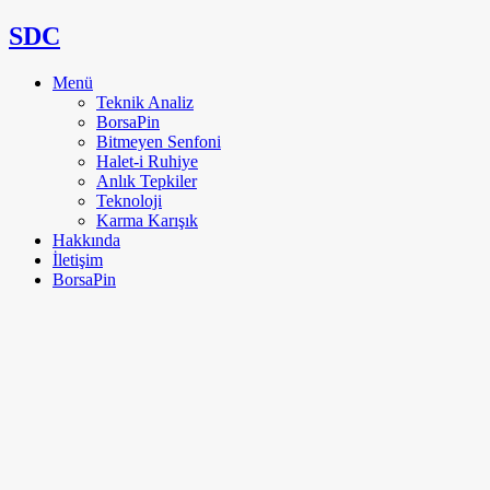
SDC
Menü
Teknik Analiz
BorsaPin
Bitmeyen Senfoni
Halet-i Ruhiye
Anlık Tepkiler
Teknoloji
Karma Karışık
Hakkında
İletişim
BorsaPin