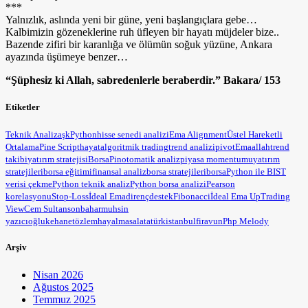
***
Yalnızlık, aslında yeni bir güne, yeni başlangıçlara gebe…
Kalbimizin gözeneklerine ruh üfleyen bir hayatı müjdeler bize..
Bazende zifiri bir karanlığa ve ölümün soğuk yüzüne, Ankara
ayazında üşümeye benzer…
“Şüphesiz ki Allah, sabredenlerle beraberdir.” Bakara/ 153
Etiketler
Teknik Analiz
aşk
Python
hisse senedi analizi
Ema Alignment
Üstel Hareketli
Ortalama
Pine Script
hayat
algoritmik trading
trend analizi
pivot
Ema
allah
trend
takibi
yatırım stratejisi
BorsaPin
otomatik analiz
piyasa momentumu
yatırım
stratejileri
borsa eğitimi
finansal analiz
borsa stratejileri
borsa
Python ile BIST
verisi çekme
Python teknik analiz
Python borsa analizi
Pearson
korelasyonu
Stop-Loss
İdeal Ema
direnç
destek
Fibonacci
İdeal Ema Up
Trading
View
Cem Sultan
sonbahar
muhsin
yazıcıoğlu
kehanet
özlem
hayal
masal
atatürk
istanbul
firavun
Php Melody
Arşiv
Nisan 2026
Ağustos 2025
Temmuz 2025