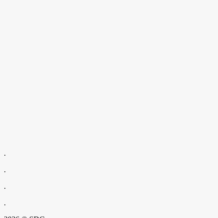
.
.
.
.