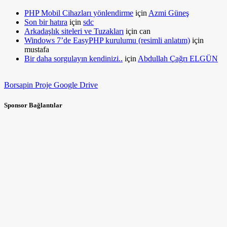
PHP Mobil Cihazları yönlendirme
için
Azmi Güneş
Son bir hatıra
için
sdc
Arkadaşlık siteleri ve Tuzakları
için
can
Windows 7’de EasyPHP kurulumu (resimli anlatım)
için
mustafa
Bir daha sorgulayın kendinizi..
için
Abdullah Çağrı ELGÜN
Borsapin Proje Google Drive
Sponsor Bağlantılar