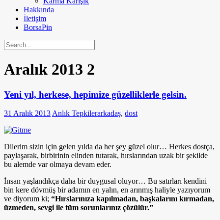
Karma Karışık
Hakkında
İletişim
BorsaPin
Aralık 2013
2
Yeni yıl, herkese, hepimize güzelliklerle gelsin.
31 Aralık 2013
Anlık Tepkiler
arkadaş
,
dost
Dilerim sizin için gelen yılda da her şey güzel olur… Herkes dostça,
paylaşarak, birbirinin elinden tutarak, hırslarından uzak bir şekilde
bu alemde var olmaya devam eder.
İnsan yaşlandıkça daha bir duygusal oluyor… Bu satırları kendini
bin kere dövmüş bir adamın en yalın, en arınmış haliyle yazıyorum
ve diyorum ki;
“Hırslarınıza kapılmadan, başkalarını kırmadan,
üzmeden, sevgi ile tüm sorunlarınız çözülür.”