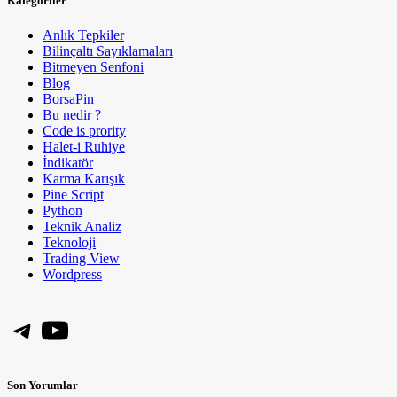
Kategoriler
Anlık Tepkiler
Bilinçaltı Sayıklamaları
Bitmeyen Senfoni
Blog
BorsaPin
Bu nedir ?
Code is prority
Halet-i Ruhiye
İndikatör
Karma Karışık
Pine Script
Python
Teknik Analiz
Teknoloji
Trading View
Wordpress
Telegram
YouTube
Son Yorumlar