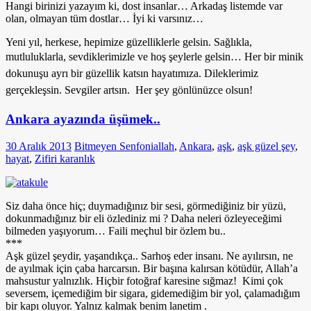
Hangi birinizi yazayım ki, dost insanlar… Arkadaş listemde var
olan, olmayan tüm dostlar… İyi ki varsınız…
Yeni yıl, herkese, hepimize güzelliklerle gelsin. Sağlıkla,
mutluluklarla, sevdiklerimizle ve hoş şeylerle gelsin…
Her bir minik
dokunuşu ayrı bir güzellik katsın hayatımıza. Dileklerimiz
gerçekleşsin. Sevgiler artsın.
Her şey gönlünüzce olsun!
Ankara ayazında üşümek..
30 Aralık 2013
Bitmeyen Senfoni
allah
,
Ankara
,
aşk
,
aşk güzel şey
,
hayat
,
Zifiri karanlık
Siz daha önce hiç; duymadığınız bir sesi, görmediğiniz bir yüzü,
dokunmadığınız bir eli özlediniz mi ? Daha neleri özleyeceğimi
bilmeden yaşıyorum… Faili meçhul bir özlem bu..
***
Aşk güzel şeydir, yaşandıkça.. Sarhoş eder insanı. Ne ayılırsın, ne
de ayılmak için çaba harcarsın. Bir başına kalırsan kötüdür, Allah’a
mahsustur yalnızlık. Hiçbir fotoğraf karesine sığmaz! Kimi çok
seversem, içemediğim bir sigara, gidemediğim bir yol, çalamadığım
bir kapı oluyor. Yalnız kalmak benim lanetim .