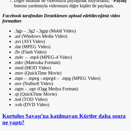
Diğer insanlar ile videonuzu paylaşmak istiyorsanız;
“Paylaş”
butonu yardımıyla videonuzu diğer kişiler ile paylaşın.
Facebook tarafından Desteklenen upload edebileceğiniz video
formatları
.3gp – .3g2 -.3gpp (Mobil Video)
.asf (Windows Media Video)
.avi (AVI Video)
.dat (MPEG Video)
.flv (Flash Video)
.m4v – .mp4 (MPEG-4 Video)
.mkv (Matroska Formatı)
.mod (MOD Video)
.mov (QuickTime Movie)
.mpe – .mpeg -.mpeg4 – .mpg (MPEG Video)
.nsv (Nullsoft Video)
.ogm – .ogv (Ogg Medya Formatı)
.qt (QuickTime Movie)
.tod (TOD Video)
.vob (DVD Video)
Kurtuluş Savaşı’na katılmayan Kürtler daha sonra
ne yaptı?