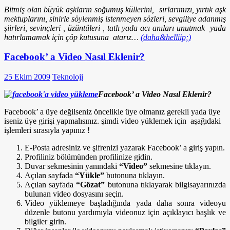
Bitmiş olan büyük aşkların soğumuş küllerini, sırlarımızı, yırtık aşk
mektuplarını, sinirle söylenmiş istenmeyen sözleri, sevgiliye adanmış
şiirleri, sevinçleri , üzüntüleri , tatlı yada acı anıları unutmak yada
hatırlamamak için çöp kutusuna atarız…
(daha&helliip;)
Facebook’ a Video Nasıl Eklenir?
25 Ekim 2009
Teknoloji
Facebook’ a Video Nasıl Eklenir?
Facebook’ a üye değilseniz öncelikle üye olmanız gerekli yada üye
iseniz üye girişi yapmalısınız. şimdi video yüklemek için aşağıdaki
işlemleri sırasıyla yapınız !
E-Posta adresiniz ve şifrenizi yazarak Facebook’ a giriş yapın.
Profiliniz bölümünden profilinize gidin.
Duvar sekmesinin yanındaki
“Video”
sekmesine tıklayın.
Açılan sayfada
“Yükle”
butonuna tıklayın.
Açılan sayfada
“Gözat”
butonuna tıklayarak bilgisayarınızda
bulunan video dosyasını seçin.
Video yüklemeye başladığında yada daha sonra videoyu
düzenle butonu yardımıyla videonuz için açıklayıcı başlık ve
bilgiler girin.