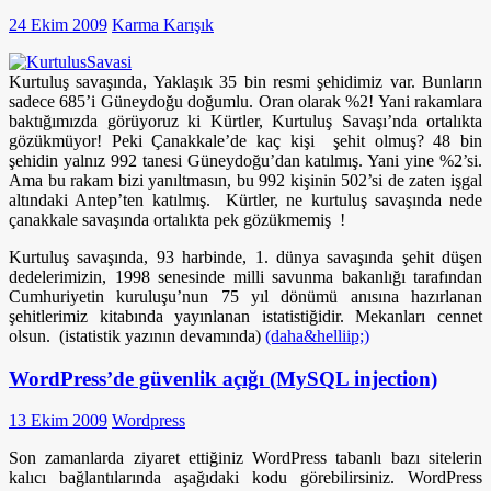
24 Ekim 2009
Karma Karışık
Kurtuluş savaşında, Yaklaşık 35 bin resmi şehidimiz var. Bunların
sadece 685’i Güneydoğu doğumlu. Oran olarak %2! Yani rakamlara
baktığımızda görüyoruz ki Kürtler, Kurtuluş Savaşı’nda ortalıkta
gözükmüyor! Peki Çanakkale’de kaç kişi şehit olmuş? 48 bin
şehidin yalnız 992 tanesi Güneydoğu’dan katılmış. Yani yine %2’si.
Ama bu rakam bizi yanıltmasın, bu 992 kişinin 502’si de zaten işgal
altındaki Antep’ten katılmış. Kürtler, ne kurtuluş savaşında nede
çanakkale savaşında ortalıkta pek gözükmemiş !
Kurtuluş savaşında, 93 harbinde, 1. dünya savaşında şehit düşen
dedelerimizin, 1998 senesinde milli savunma bakanlığı tarafından
Cumhuriyetin kuruluşu’nun 75 yıl dönümü anısına hazırlanan
şehitlerimiz kitabında yayınlanan istatistiğidir.
Mekanları cennet
olsun. (istatistik yazının devamında)
(daha&helliip;)
WordPress’de güvenlik açığı (MySQL injection)
13 Ekim 2009
Wordpress
Son zamanlarda ziyaret ettiğiniz
WordPress tabanlı bazı sitelerin
kalıcı bağlantılarında aşağıdaki kodu görebilirsiniz. WordPress