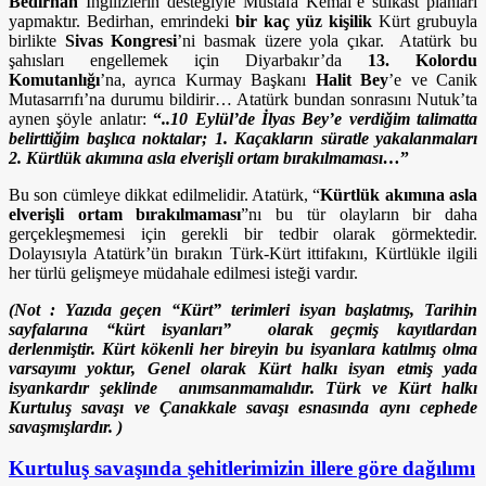
Bedirhan
İngilizlerin desteğiyle Mustafa Kemal’e suikast planları
yapmaktır. Bedirhan, emrindeki
bir kaç yüz kişilik
Kürt grubuyla
birlikte
Sivas Kongresi
’ni basmak üzere yola çıkar. Atatürk bu
şahısları engellemek için Diyarbakır’da
13. Kolordu
Komutanlığı
’na, ayrıca Kurmay Başkanı
Halit Bey
’e ve Canik
Mutasarrıfı’na durumu bildirir… Atatürk bundan sonrasını Nutuk’ta
aynen şöyle anlatır:
“
..10 Eylül’de İlyas Bey’e verdiğim talimatta
belirttiğim başlıca noktalar; 1. Kaçakların süratle yakalanmaları
2. Kürtlük akımına asla elverişli ortam bırakılmaması…
”
Bu son cümleye dikkat edilmelidir. Atatürk, “
Kürtlük akımına asla
elverişli ortam bırakılmaması
”nı bu tür olayların bir daha
gerçekleşmemesi için gerekli bir tedbir olarak görmektedir.
Dolayısıyla Atatürk’ün bırakın Türk-Kürt ittifakını, Kürtlükle ilgili
her türlü gelişmeye müdahale edilmesi isteği vardır.
(Not : Yazıda geçen “Kürt” terimleri isyan başlatmış, Tarihin
sayfalarına “kürt isyanları” olarak geçmiş kayıtlardan
derlenmiştir. Kürt kökenli her bireyin bu isyanlara katılmış olma
varsayımı yoktur, Genel olarak Kürt halkı isyan etmiş yada
isyankardır şeklinde anımsanmamalıdır. Türk ve Kürt halkı
Kurtuluş savaşı ve Çanakkale savaşı esnasında aynı cephede
savaşmışlardır. )
Kurtuluş savaşında şehitlerimizin illere göre dağılımı