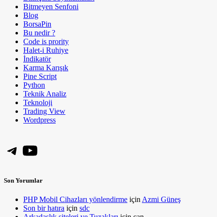
Bitmeyen Senfoni
Blog
BorsaPin
Bu nedir ?
Code is prority
Halet-i Ruhiye
İndikatör
Karma Karışık
Pine Script
Python
Teknik Analiz
Teknoloji
Trading View
Wordpress
Telegram
YouTube
Son Yorumlar
PHP Mobil Cihazları yönlendirme
için
Azmi Güneş
Son bir hatıra
için
sdc
Arkadaşlık siteleri ve Tuzakları
için
can