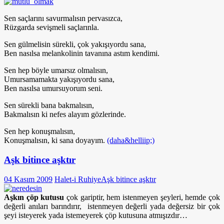
Sen saçlarını savurmalısın pervasızca,
Rüzgarda sevişmeli saçlarınla.
Sen gülmelisin sürekli, çok yakışıyordu sana,
Ben nasılsa melankolinin tavanına astım kendimi.
Sen hep böyle umarsız olmalısın,
Umursamamakta yakışıyordu sana,
Ben nasılsa umursuyorum seni.
Sen sürekli bana bakmalısın,
Bakmalısın ki nefes alayım gözlerinde.
Sen hep konuşmalısın,
Konuşmalısın, ki sana doyayım.
(daha&helliip;)
Aşk bitince aşktır
04 Kasım 2009
Halet-i Ruhiye
Aşk bitince aşktır
Aşkın çöp kutusu
çok gariptir, hem istenmeyen şeyleri, hemde çok
değerli anıları barındırır, istenmeyen değerli yada değersiz bir çok
şeyi isteyerek yada istemeyerek çöp kutusuna atmışızdır…