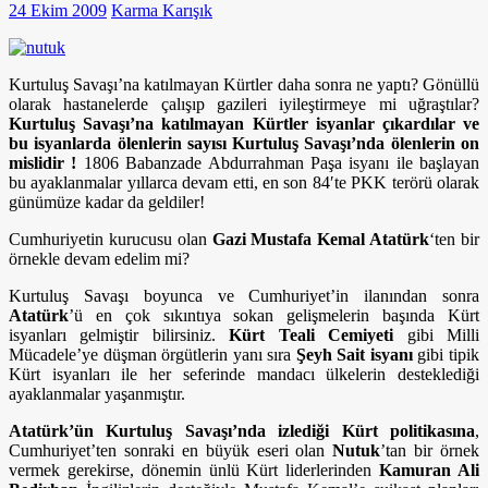
24 Ekim 2009
Karma Karışık
Kurtuluş Savaşı’na katılmayan Kürtler daha sonra ne yaptı? Gönüllü
olarak hastanelerde çalışıp gazileri iyileştirmeye mi uğraştılar?
Kurtuluş Savaşı’na katılmayan Kürtler isyanlar çıkardılar ve
bu isyanlarda ölenlerin sayısı Kurtuluş Savaşı’nda ölenlerin on
mislidir !
1806 Babanzade Abdurrahman Paşa isyanı ile başlayan
bu ayaklanmalar yıllarca devam etti, en son 84′te PKK terörü olarak
günümüze kadar da geldiler!
Cumhuriyetin kurucusu olan
Gazi Mustafa Kemal Atatürk
‘ten bir
örnekle devam edelim mi?
Kurtuluş Savaşı boyunca ve Cumhuriyet’in ilanından sonra
Atatürk
’ü en çok sıkıntıya sokan gelişmelerin başında Kürt
isyanları gelmiştir bilirsiniz.
Kürt Teali Cemiyeti
gibi Milli
Mücadele’ye düşman örgütlerin yanı sıra
Şeyh Sait isyanı
gibi tipik
Kürt isyanları ile her seferinde mandacı ülkelerin desteklediği
ayaklanmalar yaşanmıştır.
Atatürk’ün Kurtuluş Savaşı’nda izlediği Kürt politikasına
,
Cumhuriyet’ten sonraki en büyük eseri olan
Nutuk
’tan bir örnek
vermek gerekirse, dönemin ünlü Kürt liderlerinden
Kamuran Ali