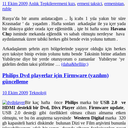
11 Ekim 2009
Anlık Tepkiler
ermeni kızı
,
ermeni taksici
,
ermenistan
,
ruble
Rusya’da bir anımı anlatacağım .. İş icabı 1 yıla yakın bir süre
Krasnadar ‘ da yaşadım . Hafta sonları arkadaşlar ile ya içer yada
bir diskoya gider orada içer eğlenirdik , işte bi hafta sonu
Havana
Clu
p isminde mekanda eğlendik vs sabah olmuştu nerdeyse hava
aydınlanmak üzere tabiki herkes gibi bende evin yolunu tuttum .
Arkadaşlarım şehrin ayrı bölgelerinde yaşıyor olduğu için herkes
ayrı taksiye binip evinin yolunu tuttu bende Taksinin birine atladım
Yubileyne diye bir yerde oturuyorum o zamanlar Yubileyne ‘ye
gidelim dedim taksi şöförüne …
(daha&helliip;)
Philips Dvd playerlar için Firmware (yazılım)
güncelleme
10 Ekim 2009
Teknoloji
Bir kaç hafta önce
Philips
marka bir
USB 2.0 ve
HDMI destekli bir Dvd, Divx Player
aldım.
Firmware update
,
USB 2.0 desteği gibi özellikleri olması cihazı almama etken
olmuştu, ve bu ön araştırma sayesinde
Western Digital
marka 320
gb kapasiteli harici diskimde bulunan Dizi ve Film arşivimi bununla