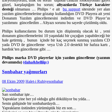
izleyebiliyorum, ufak bir sorun dışında cihazın fonksiyonları gayet
güzel, karşılaştığım bu sorun;
altyazılarda Türkçe karakter
desteği
olmaması … Philips ‘ e ait
bu support
sitesinde yer alan
yazılım güncellemelerine gözatıp kullandığım DVD Playera ait yeni
Donanım Yazılım güncellemesini indirdim ve DVD Player’ın
yazılımını güncelledim .. Altyazı sorunu bu sayede çözülmüş oldu.
Philips kullanıcılarını bu durum için düşünmüş olacak ki , yeni
donanım güncellemelerini 10 yaşındaki bir çoçuğun yapabileceği bir
hale getirmiş , bunun içinde bir kaç seçenek sunmuş yazılımı CD
yada DVD ile güncelleme veya Usb 2.0 destekli bir hafıza kartı ,
hardisk’ten güncelleme gibi …
Philips marka DVD playerlar için yazılım güncelleme (yazının
devamında)
(daha&helliip;)
Sonbahar yağmurları
08 Ekim 2009
Halet-i Ruhiye
sonbahar
Sarı sonbahar işte…
Yapraklar yine her yıl olduğu gibi dökülüyor bu yılda…
Senin gidişinde bir sonbahardaydı…
Yaprakların üstünden yürümüştük biz en son…