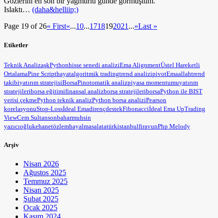
Gözlerini en son bir yağmurlu günde görmüştüm.
Islaktı…
(daha&helliip;)
Page 19 of 26
« First
«
...
10
...
17
18
19
20
21
...
»
Last »
Etiketler
Teknik Analiz
aşk
Python
hisse senedi analizi
Ema Alignment
Üstel Hareketli
Ortalama
Pine Script
hayat
algoritmik trading
trend analizi
pivot
Ema
allah
trend
takibi
yatırım stratejisi
BorsaPin
otomatik analiz
piyasa momentumu
yatırım
stratejileri
borsa eğitimi
finansal analiz
borsa stratejileri
borsa
Python ile BIST
verisi çekme
Python teknik analiz
Python borsa analizi
Pearson
korelasyonu
Stop-Loss
İdeal Ema
direnç
destek
Fibonacci
İdeal Ema Up
Trading
View
Cem Sultan
sonbahar
muhsin
yazıcıoğlu
kehanet
özlem
hayal
masal
atatürk
istanbul
firavun
Php Melody
Arşiv
Nisan 2026
Ağustos 2025
Temmuz 2025
Nisan 2025
Şubat 2025
Ocak 2025
Kasım 2024