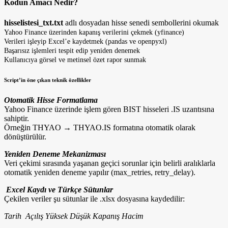
Kodun Amacı Nedir?
hisselistesi_txt.txt
adlı dosyadan hisse senedi sembollerini okumak
Yahoo Finance üzerinden kapanış verilerini çekmek (yfinance)
Verileri işleyip Excel’e kaydetmek (pandas ve openpyxl)
Başarısız işlemleri tespit edip yeniden denemek
Kullanıcıya görsel ve metinsel özet rapor sunmak
Script’in öne çıkan teknik özellikler
Otomatik Hisse Formatlama
Yahoo Finance üzerinde işlem gören BIST hisseleri .IS uzantısına
sahiptir.
Örneğin THYAO → THYAO.IS formatına otomatik olarak
dönüştürülür.
Yeniden Deneme Mekanizması
Veri çekimi sırasında yaşanan geçici sorunlar için belirli aralıklarla
otomatik yeniden deneme yapılır (max_retries, retry_delay).
Excel Kaydı ve Türkçe Sütunlar
Çekilen veriler şu sütunlar ile .xlsx dosyasına kaydedilir:
Tarih Açılış Yüksek Düşük Kapanış Hacim