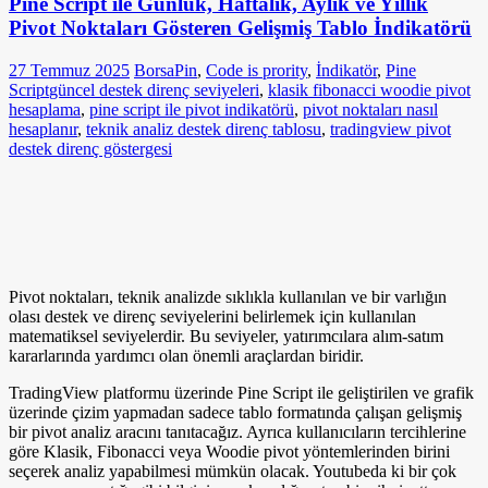
Pine Script ile Günlük, Haftalık, Aylık ve Yıllık
Pivot Noktaları Gösteren Gelişmiş Tablo İndikatörü
27 Temmuz 2025
BorsaPin
,
Code is prority
,
İndikatör
,
Pine
Script
güncel destek direnç seviyeleri
,
klasik fibonacci woodie pivot
hesaplama
,
pine script ile pivot indikatörü
,
pivot noktaları nasıl
hesaplanır
,
teknik analiz destek direnç tablosu
,
tradingview pivot
destek direnç göstergesi
Pivot noktaları, teknik analizde sıklıkla kullanılan ve bir varlığın
olası destek ve direnç seviyelerini belirlemek için kullanılan
matematiksel seviyelerdir. Bu seviyeler, yatırımcılara alım-satım
kararlarında yardımcı olan önemli araçlardan biridir.
TradingView platformu üzerinde Pine Script ile geliştirilen ve grafik
üzerinde çizim yapmadan sadece tablo formatında çalışan gelişmiş
bir pivot analiz aracını tanıtacağız. Ayrıca kullanıcıların tercihlerine
göre Klasik, Fibonacci veya Woodie pivot yöntemlerinden birini
seçerek analiz yapabilmesi mümkün olacak. Youtubeda ki bir çok