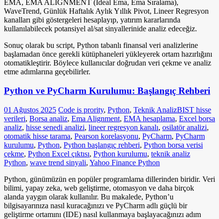
EMA, EMA ALIGNMENT (İdeal Ema, Ema Sıralama),
WaveTrend, Günlük Haftalık Aylık Yıllık Pivot, Lineer Regresyon
kanalları gibi göstergeleri hesaplayıp, yatırım kararlarında
kullanılabilecek potansiyel al/sat sinyallerinide analiz edeceğiz.
Sonuç olarak bu script, Python tabanlı finansal veri analizlerine
başlamadan önce gerekli kütüphaneleri yükleyerek ortam hazırlığını
otomatikleştirir. Böylece kullanıcılar doğrudan veri çekme ve analiz
etme adımlarına geçebilirler.
Python ve PyCharm Kurulumu: Başlangıç Rehberi
01 Ağustos 2025
Code is prority
,
Python
,
Teknik Analiz
BIST hisse
verileri
,
Borsa analiz
,
Ema Alignment
,
EMA hesaplama
,
Excel borsa
analiz
,
hisse senedi analizi
,
lineer regresyon kanalı
,
osilatör analizi
,
otomatik hisse tarama
,
Pearson korelasyonu
,
PyCharm
,
PyCharm
kurulumu
,
Python
,
Python başlangıç rehberi
,
Python borsa verisi
çekme
,
Python Excel çıktısı
,
Python kurulumu
,
teknik analiz
Python
,
wave trend sinyali
,
Yahoo Finance Python
Python, günümüzün en popüler programlama dillerinden biridir. Veri
bilimi, yapay zeka, web geliştirme, otomasyon ve daha birçok
alanda yaygın olarak kullanılır. Bu makalede, Python’u
bilgisayarınıza nasıl kuracağınızı ve PyCharm adlı güçlü bir
geliştirme ortamını (IDE) nasıl kullanmaya başlayacağınızı adım