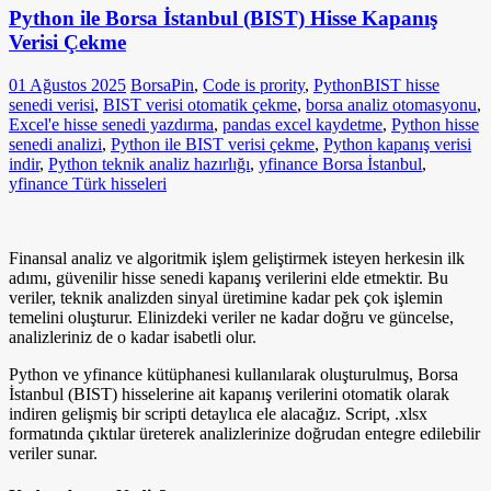
Python ile Borsa İstanbul (BIST) Hisse Kapanış
Verisi Çekme
01 Ağustos 2025
BorsaPin
,
Code is prority
,
Python
BIST hisse
senedi verisi
,
BIST verisi otomatik çekme
,
borsa analiz otomasyonu
,
Excel'e hisse senedi yazdırma
,
pandas excel kaydetme
,
Python hisse
senedi analizi
,
Python ile BIST verisi çekme
,
Python kapanış verisi
indir
,
Python teknik analiz hazırlığı
,
yfinance Borsa İstanbul
,
yfinance Türk hisseleri
Finansal analiz ve algoritmik işlem geliştirmek isteyen herkesin ilk
adımı, güvenilir hisse senedi kapanış verilerini elde etmektir. Bu
veriler, teknik analizden sinyal üretimine kadar pek çok işlemin
temelini oluşturur. Elinizdeki veriler ne kadar doğru ve güncelse,
analizleriniz de o kadar isabetli olur.
Python ve yfinance kütüphanesi kullanılarak oluşturulmuş, Borsa
İstanbul (BIST) hisselerine ait kapanış verilerini otomatik olarak
indiren gelişmiş bir scripti detaylıca ele alacağız. Script, .xlsx
formatında çıktılar üreterek analizlerinize doğrudan entegre edilebilir
veriler sunar.