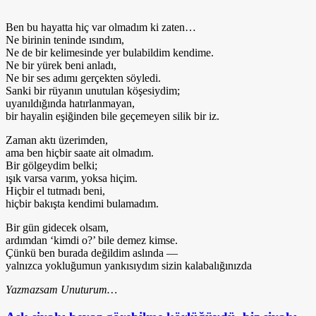
Ben bu hayatta hiç var olmadım ki zaten…
Ne birinin teninde ısındım,
Ne de bir kelimesinde yer bulabildim kendime.
Ne bir yürek beni anladı,
Ne bir ses adımı gerçekten söyledi.
Sanki bir rüyanın unutulan köşesiydim;
uyanıldığında hatırlanmayan,
bir hayalin eşiğinden bile geçemeyen silik bir iz.
Zaman aktı üzerimden,
ama ben hiçbir saate ait olmadım.
Bir gölgeydim belki;
ışık varsa varım, yoksa hiçim.
Hiçbir el tutmadı beni,
hiçbir bakışta kendimi bulamadım.
Bir gün gidecek olsam,
ardımdan ‘kimdi o?’ bile demez kimse.
Çünkü ben burada değildim aslında —
yalnızca yokluğumun yankısıydım sizin kalabalığınızda
Yazmazsam Unuturum…