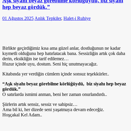
Aşk siyahı beyaz görebilme körlüğüydü, biz siyahı
hep beyaz gördük.”
01 Ağustos 2025
Anlık Tepkiler
,
Halet-i Ruhiye
Birlikte geçirdiğimiz kısa ama güzel anlar, dostluğunun ne kadar
kıymetli olduğunu hep hatırlatacak bana. Sessizliğin artık çok daha
derin, eksikliğin ise tarif edilemez…
Huzur içinde uyu, dostum. Seni hiç unutmayacağız.
Kitabında yer verdiğin cümlem içinde sonsuz teşekkürler..
“Aşk siyahı beyaz görebilme körlüğüydü, biz siyahı hep beyaz
gördük.”
O satırlarda ismimi anman, beni her zaman onurlandırdı..
Şiirlerin artık sensiz, sessiz ve sahipsiz…
Ama bil ki, her dizede seni yaşatmaya devam edeceğiz.
Hoşçakal Kel Adam..