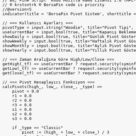
// Bu, Pine Script™ kodu Mozilla Kamu Lisansı 2.0 (MPL-
// © krstsntrk © BorsaPin code is priority

//@version=5

indicator(title = 'BorsaPin Pivot Sistem', shorttitle =
// === Kullanıcı Ayarları ===

pivotType = input.string("Woodie", title="Pivot Tipi", 
useCurrentBar = input.bool(true, title="Kapanış Bekleme
showDaily = input.bool(true, title="Günlük Pivot Göster
showWeekly = input.bool(true, title="Haftalık Pivot Gös
showMonthly = input.bool(true, title="Aylık Pivot Göste
showYearly = input.bool(true, title="Yıllık Pivot Göste
// === Zaman Aralığına Göre High/Low/Close ===

getHigh(_tf) => useCurrentBar ? request.security(syminf
getLow(_tf) => useCurrentBar ? request.security(syminfo
getClose(_tf) => useCurrentBar ? request.security(symin
// === Pivot Hesaplayıcı Fonksiyon ===

calcPivots(high_, low_, close_, _type) =>

    pivot = 0.0

    r1 = 0.0

    r2 = 0.0

    r3 = 0.0

    s1 = 0.0

    s2 = 0.0

    s3 = 0.0

    if _type == "Classic"

        pivot := (high_ + low_ + close_) / 3
