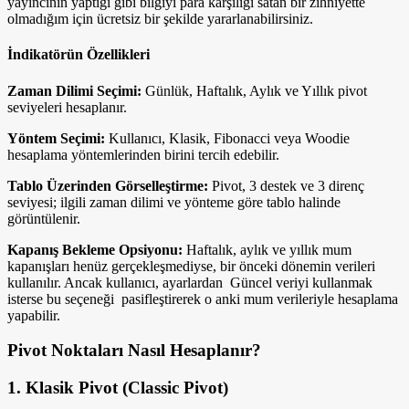
yayıncının yaptığı gibi bilgiyi para karşılığı satan bir zihniyette
olmadığım için ücretsiz bir şekilde yararlanabilirsiniz.
İndikatörün Özellikleri
Zaman Dilimi Seçimi:
Günlük, Haftalık, Aylık ve Yıllık pivot
seviyeleri hesaplanır.
Yöntem Seçimi:
Kullanıcı, Klasik, Fibonacci veya Woodie
hesaplama yöntemlerinden birini tercih edebilir.
Tablo Üzerinden Görselleştirme:
Pivot, 3 destek ve 3 direnç
seviyesi; ilgili zaman dilimi ve yönteme göre tablo halinde
görüntülenir.
Kapanış Bekleme Opsiyonu:
Haftalık, aylık ve yıllık mum
kapanışları henüz gerçekleşmediyse, bir önceki dönemin verileri
kullanılır. Ancak kullanıcı, ayarlardan Güncel veriyi kullanmak
isterse bu seçeneği pasifleştirerek o anki mum verileriyle hesaplama
yapabilir.
Pivot Noktaları Nasıl Hesaplanır?
1.
Klasik Pivot (Classic Pivot)