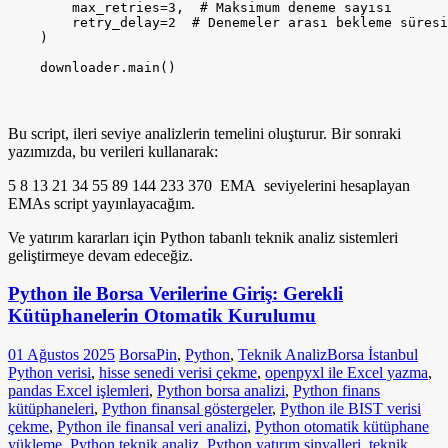
Bu script, ileri seviye analizlerin temelini oluşturur. Bir sonraki
yazımızda, bu verileri kullanarak:
5 8 13 21 34 55 89 144 233 370 EMA seviyelerini hesaplayan
EMAs script yayınlayacağım.
Ve yatırım kararları için Python tabanlı teknik analiz sistemleri
geliştirmeye devam edeceğiz.
Python ile Borsa Verilerine Giriş: Gerekli
Kütüphanelerin Otomatik Kurulumu
01 Ağustos 2025
BorsaPin
,
Python
,
Teknik Analiz
Borsa İstanbul
Python verisi
,
hisse senedi verisi çekme
,
openpyxl ile Excel yazma
,
pandas Excel işlemleri
,
Python borsa analizi
,
Python finans
kütüphaneleri
,
Python finansal göstergeler
,
Python ile BIST verisi
çekme
,
Python ile finansal veri analizi
,
Python otomatik kütüphane
yükleme
,
Python teknik analiz
,
Python yatırım sinyalleri
,
teknik