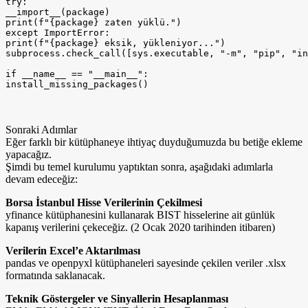
try:

__import__(package)

print(f"{package} zaten yüklü.")

except ImportError:

print(f"{package} eksik, yükleniyor...")

subprocess.check_call([sys.executable, "-m", "pip", "in
if __name__ == "__main__":

install_missing_packages()
Sonraki Adımlar
Eğer farklı bir kütüphaneye ihtiyaç duyduğumuzda bu betiğe ekleme
yapacağız.
Şimdi bu temel kurulumu yaptıktan sonra, aşağıdaki adımlarla
devam edeceğiz:
Borsa İstanbul Hisse Verilerinin Çekilmesi
yfinance kütüphanesini kullanarak BIST hisselerine ait günlük
kapanış verilerini çekeceğiz. (2 Ocak 2020 tarihinden itibaren)
Verilerin Excel’e Aktarılması
pandas ve openpyxl kütüphaneleri sayesinde çekilen veriler .xlsx
formatında saklanacak.
Teknik Göstergeler ve Sinyallerin Hesaplanması