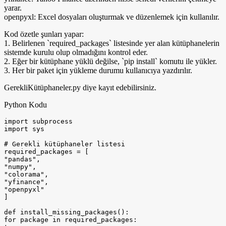
yarar.
openpyxl: Excel dosyaları oluşturmak ve düzenlemek için kullanılır.
Kod özetle şunları yapar:
1. Belirlenen `required_packages` listesinde yer alan kütüphanelerin
sistemde kurulu olup olmadığını kontrol eder.
2. Eğer bir kütüphane yüklü değilse, `pip install` komutu ile yükler.
3. Her bir paket için yükleme durumu kullanıcıya yazdırılır.
GerekliKütüphaneler.py diye kayıt edebilirsiniz.
Python Kodu
import subprocess

import sys

# Gerekli kütüphaneler listesi

required_packages = [

"pandas",

"numpy",

"colorama",

"yfinance",

"openpyxl"

]

def install_missing_packages():

for package in required_packages:
