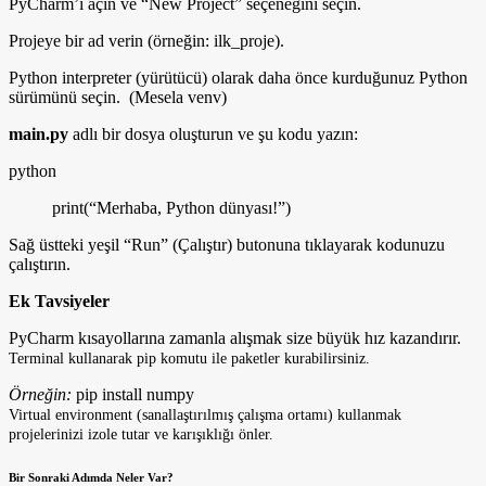
PyCharm’ı açın ve “New Project” seçeneğini seçin.
Projeye bir ad verin (örneğin: ilk_proje).
Python interpreter (yürütücü) olarak daha önce kurduğunuz Python
sürümünü seçin. (Mesela venv)
main.py
adlı bir dosya oluşturun ve şu kodu yazın:
python
print(“Merhaba, Python dünyası!”)
Sağ üstteki yeşil “Run” (Çalıştır) butonuna tıklayarak kodunuzu
çalıştırın.
Ek Tavsiyeler
PyCharm kısayollarına zamanla alışmak size büyük hız kazandırır.
Terminal kullanarak pip komutu ile paketler kurabilirsiniz.
Örneğin:
pip install numpy
Virtual environment (sanallaştırılmış çalışma ortamı) kullanmak
projelerinizi izole tutar ve karışıklığı önler.
Bir Sonraki Adımda Neler Var?