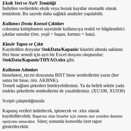
Eksik Veri ve NaN Temizliği
İndirilen verilerdeki eksik veya bozuk kayıtlar otomatik olarak
temizlenir. Bu sayede daha sağlıklı analizler yapılabilir.
Kullanıcı Dostu Konsol Çıktıları
colorama kütüphanesi sayesinde kullanıcıya renkli ve bilgilendirici
çıktılar sunulur (örn. yeşil = başarı, kırmızı = hata).
Klasör Yapısı ve Çıktı
Kaydedilen dosyalar
StokData/Kapanis/
klasörü altında saklanır.
Her hisse senedi için ayrı bir Excel dosyası oluşturulur:
StokData/Kapanis/THYAO.xlsx
gibi.
Kullanım Adımları
hisselistesi_txt.txt dosyasına BIST hisse sembollerini yazın (her
satıra bir hisse, örn. AKBNK).
Temeli sağlam şirketleri listeleyebilirsiniz. Ya da belirli sektör yada
endeks şirketlerin sembollerini de yazabilirsiniz. (XU100, XU030)
Scripti çalıştırdığınızda
Kapanış verileri indirilecek, işlenecek ve .xlsx olarak
kaydedilecektir.
Başarısız olan hisseler için sistem size yeniden deneme
Süreç sonunda konsolda özet rapor
opsiyonu sunacaktır.
gösterilecektir.