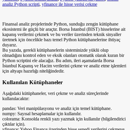
analiz Python scripti
,
yfinance ile hisse verisi çekme
Finansal analiz projelerinde Python, sunduğu zengin kütüphane
ekosistemi ile güçlü bir araçtır. Borsa İstanbul (BIST) hisselerine ait
kapanış verilerini çekmek ve bu veriler üzerinden teknik sinyaller
üretmek için öncelikle bazı temel Python kütüphanelerine ihtiyaç
duyarız.
Bu yazıda, gerekli kütüphanelerin sisteminizde yüklü olup
olmadığını kontrol eden ve eksik olanları otomatik olarak kuran bir
Python scriptini ele alacağız. Bu adım, ileri aşamalarda Borsa
İstanbul Kapanış ve Hacim verilerini çekme ve analiz etme işlemleri
için altyapı hazırlığı niteliğindedir.
Kullanılan Kütüphaneler
Aşağıdaki kütüphaneler, veri çekme ve analiz süreçlerinde
kullanılacaktır:
pandas: Veri manipülasyonu ve analiz için temel kütüphane.
numpy: Sayısal hesaplamalar için kullanılır.
colorama: Konsolda renkli yazı yazmak için kullanılır (bilgilendirici
çıktılar için).
yfinance: Yahoo Finance üzerinden hisse senedi verilerini çekmeye