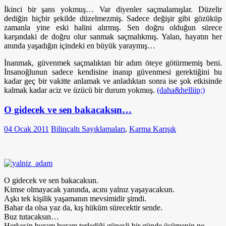
İkinci bir şans yokmuş… Var diyenler saçmalamışlar. Düzelir
dediğin hiçbir şekilde düzelmezmiş. Sadece değişir gibi gözüküp
zamanla yine eski halini alırmış. Sen doğru olduğun sürece
karşındaki de doğru olur sanmak saçmalıkmış. Yalan, hayatın her
anında yaşadığın içindeki en büyük yaraymış…
İnanmak, güvenmek saçmalıktan bir adım öteye götürmemiş beni.
İnsanoğlunun sadece kendisine inanıp güvenmesi gerektiğini bu
kadar geç bir vakitte anlamak ve anladıktan sonra ise şok etkisinde
kalmak kadar aciz ve üzücü bir durum yokmuş.
(daha&helliip;)
O gidecek ve sen bakacaksın…
04 Ocak 2011
Bilinçaltı Sayıklamaları
,
Karma Karışık
O gidecek ve sen bakacaksın.
Kimse olmayacak yanında, acını yalnız yaşayacaksın.
Aşkı tek kişilik yaşamanın mevsimidir şimdi.
Bahar da olsa yaz da, kış hüküm sürecektir sende.
Buz tutacaksın…
Herkesin buram buram terlediği güneşli bir günde üşümenin ne