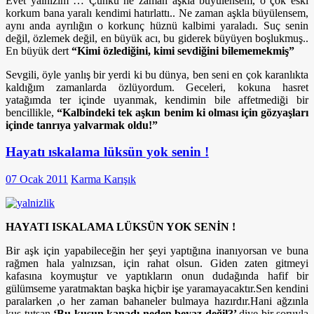
Evet yalnızım … Çünkü ne zaman aşkla büyülensem, o çok eski
korkum bana yaralı kendimi hatırlattı.. Ne zaman aşkla büyülensem,
aynı anda ayrılığın o korkunç hüznü kalbimi yaraladı. Suç senin
değil, özlemek değil, en büyük acı, bu giderek büyüyen boşlukmuş..
En büyük dert
“Kimi özlediğini, kimi sevdiğini bilememekmiş”
Sevgili, öyle yanlış bir yerdi ki bu dünya, ben seni en çok karanlıkta
kaldığım zamanlarda özlüyordum. Geceleri, kokuna hasret
yatağımda ter içinde uyanmak, kendimin bile affetmediği bir
bencillikle,
“Kalbindeki tek aşkın benim ki olması için gözyaşları
içinde tanrıya yalvarmak oldu!”
Hayatı ıskalama lüksün yok senin !
07 Ocak 2011
Karma Karışık
HAYATI ISKALAMA LÜKSÜN YOK SENİN !
Bir aşk için yapabileceğin her şeyi yaptığına inanıyorsan ve buna
rağmen hala yalnızsan, için rahat olsun. Giden zaten gitmeyi
kafasına koymuştur ve yaptıkların onun dudağında hafif bir
gülümseme yaratmaktan başka hiçbir işe yaramayacaktır.Sen kendini
paralarken ,o her zaman bahaneler bulmaya hazırdır.Hani ağzınla
kuş tutsan
‘Bu kuşun kanadı neden beyaz değil?’
diye bir soruyla