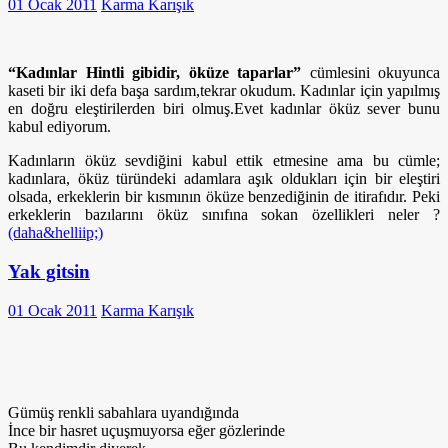
01 Ocak 2011
Karma Karışık
“Kadınlar Hintli gibidir, öküze taparlar”
cümlesini okuyunca
kaseti bir iki defa başa sardım,tekrar okudum. Kadınlar için yapılmış
en doğru eleştirilerden biri olmuş.Evet kadınlar öküz sever bunu
kabul ediyorum.
Kadınların öküz sevdiğini kabul ettik etmesine ama bu cümle;
kadınlara, öküz türündeki adamlara aşık oldukları için bir eleştiri
olsada, erkeklerin bir kısmının öküze benzediğinin de itirafıdır. Peki
erkeklerin bazılarını öküz sınıfına sokan özellikleri neler ?
(daha&helliip;)
Yak gitsin
01 Ocak 2011
Karma Karışık
Gümüş renkli sabahlara uyandığında
İnce bir hasret uçuşmuyorsa eğer gözlerinde