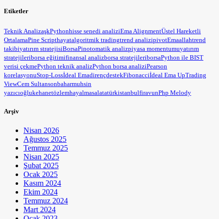
Etiketler
Teknik Analiz
aşk
Python
hisse senedi analizi
Ema Alignment
Üstel Hareketli
Ortalama
Pine Script
hayat
algoritmik trading
trend analizi
pivot
Ema
allah
trend
takibi
yatırım stratejisi
BorsaPin
otomatik analiz
piyasa momentumu
yatırım
stratejileri
borsa eğitimi
finansal analiz
borsa stratejileri
borsa
Python ile BIST
verisi çekme
Python teknik analiz
Python borsa analizi
Pearson
korelasyonu
Stop-Loss
İdeal Ema
direnç
destek
Fibonacci
İdeal Ema Up
Trading
View
Cem Sultan
sonbahar
muhsin
yazıcıoğlu
kehanet
özlem
hayal
masal
atatürk
istanbul
firavun
Php Melody
Arşiv
Nisan 2026
Ağustos 2025
Temmuz 2025
Nisan 2025
Şubat 2025
Ocak 2025
Kasım 2024
Ekim 2024
Temmuz 2024
Mart 2024
Ocak 2023