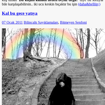
bile karşılaşabilirsin.. iki ucu keskin bıçaktır bu işin
(daha&helliip;)
Kal bu gece yatıya
07 Ocak 2011
Bilinçaltı Sayıklamaları
,
Bitmeyen Senfoni