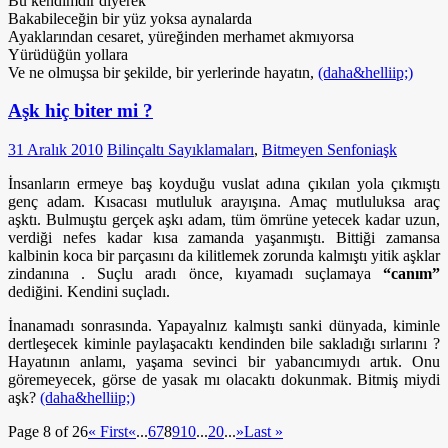
Bu kendimdir diyerek
Bakabileceğin bir yüz yoksa aynalarda
Ayaklarından cesaret, yüreğinden merhamet akmıyorsa
Yürüdüğün yollara
Ve ne olmuşsa bir şekilde, bir yerlerinde hayatın,
(daha&helliip;)
Aşk hiç biter mi ?
31 Aralık 2010
Bilinçaltı Sayıklamaları
,
Bitmeyen Senfoni
aşk
İnsanların ermeye baş koyduğu vuslat adına çıkılan yola çıkmıştı
genç adam. Kısacası mutluluk arayışına. Amaç mutluluksa araç
aşktı. Bulmuştu gerçek aşkı adam, tüm ömrüne yetecek kadar uzun,
verdiği nefes kadar kısa zamanda yaşanmıştı. Bittiği zamansa
kalbinin koca bir parçasını da kilitlemek zorunda kalmıştı yitik aşklar
zindanına . Suçlu aradı önce, kıyamadı suçlamaya
“canım”
dediğini. Kendini suçladı.
İnanamadı sonrasında. Yapayalnız kalmıştı sanki dünyada, kiminle
dertleşecek kiminle paylaşacaktı kendinden bile sakladığı sırlarını ?
Hayatının anlamı, yaşama sevinci bir yabancımıydı artık. Onu
göremeyecek, görse de yasak mı olacaktı dokunmak. Bitmiş miydi
aşk?
(daha&helliip;)
Page 8 of 26
« First
«
...
6
7
8
9
10
...
20
...
»
Last »