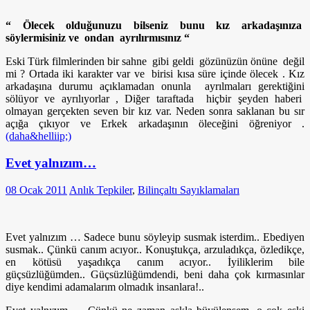
“ Ölecek olduğunuzu bilseniz bunu kız arkadaşınıza
söylermisiniz ve ondan ayrılırmısınız “
Eski Türk filmlerinden bir sahne gibi geldi gözünüzün önüne değil
mi ? Ortada iki karakter var ve birisi kısa süre içinde ölecek . Kız
arkadaşına durumu açıklamadan onunla ayrılmaları gerektiğini
sölüyor ve ayrılıyorlar , Diğer taraftada hiçbir şeyden haberi
olmayan gerçekten seven bir kız var. Neden sonra saklanan bu sır
açığa çıkıyor ve Erkek arkadaşının öleceğini öğreniyor .
(daha&helliip;)
Evet yalnızım…
08 Ocak 2011
Anlık Tepkiler
,
Bilinçaltı Sayıklamaları
Evet yalnızım … Sadece bunu söyleyip susmak isterdim.. Ebediyen
susmak.. Çünkü canım acıyor.. Konuştukça, arzuladıkça, özledikçe,
en kötüsü yaşadıkça canım acıyor.. İyiliklerim bile
güçsüzlüğümden.. Güçsüzlüğümdendi, beni daha çok kırmasınlar
diye kendimi adamalarım olmadık insanlara!..