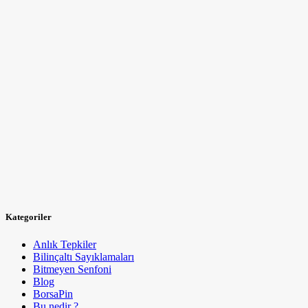
Kategoriler
Anlık Tepkiler
Bilinçaltı Sayıklamaları
Bitmeyen Senfoni
Blog
BorsaPin
Bu nedir ?