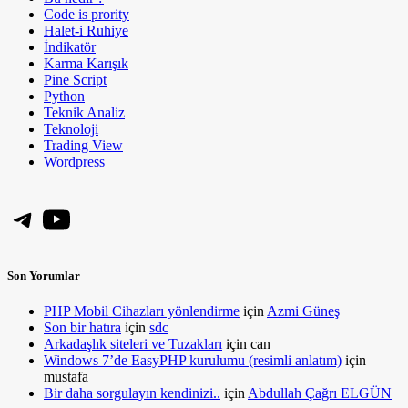
Code is prority
Halet-i Ruhiye
İndikatör
Karma Karışık
Pine Script
Python
Teknik Analiz
Teknoloji
Trading View
Wordpress
Telegram
YouTube
Son Yorumlar
PHP Mobil Cihazları yönlendirme
için
Azmi Güneş
Son bir hatıra
için
sdc
Arkadaşlık siteleri ve Tuzakları
için
can
Windows 7’de EasyPHP kurulumu (resimli anlatım)
için
mustafa
Bir daha sorgulayın kendinizi..
için
Abdullah Çağrı ELGÜN