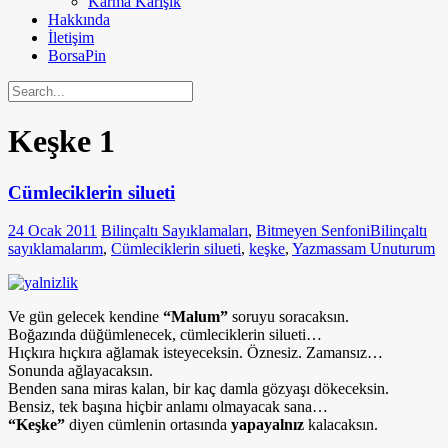
Karma Karışık
Hakkında
İletişim
BorsaPin
Keşke
1
Cümleciklerin silueti
24 Ocak 2011
Bilinçaltı Sayıklamaları
,
Bitmeyen Senfoni
Bilinçaltı
sayıklamalarım
,
Cümleciklerin silueti
,
keşke
,
Yazmassam Unuturum
Ve gün gelecek kendine
“Malum”
soruyu soracaksın.
Boğazında düğümlenecek, cümleciklerin silueti…
Hıçkıra hıçkıra ağlamak isteyeceksin. Öznesiz. Zamansız…
Sonunda ağlayacaksın.
Benden sana miras kalan, bir kaç damla gözyaşı dökeceksin.
Bensiz, tek başına hiçbir anlamı olmayacak sana…
“Keşke”
diyen cümlenin ortasında
yapayalnız
kalacaksın.