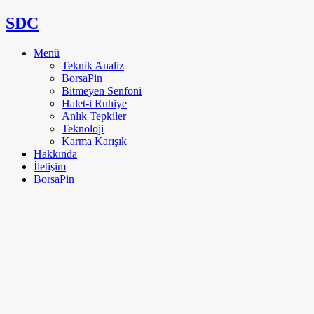
SDC
Menü
Teknik Analiz
BorsaPin
Bitmeyen Senfoni
Halet-i Ruhiye
Anlık Tepkiler
Teknoloji
Karma Karışık
Hakkında
İletişim
BorsaPin