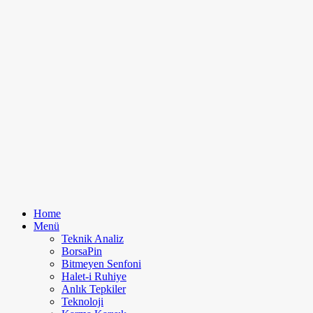
Home
Menü
Teknik Analiz
BorsaPin
Bitmeyen Senfoni
Halet-i Ruhiye
Anlık Tepkiler
Teknoloji