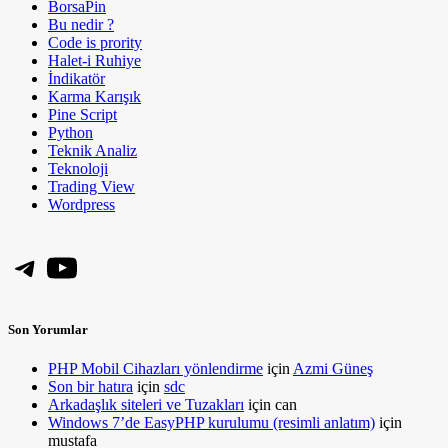
BorsaPin
Bu nedir ?
Code is prority
Halet-i Ruhiye
İndikatör
Karma Karışık
Pine Script
Python
Teknik Analiz
Teknoloji
Trading View
Wordpress
Telegram
YouTube
Son Yorumlar
PHP Mobil Cihazları yönlendirme
için
Azmi Güneş
Son bir hatıra
için
sdc
Arkadaşlık siteleri ve Tuzakları
için
can
Windows 7’de EasyPHP kurulumu (resimli anlatım)
için
mustafa