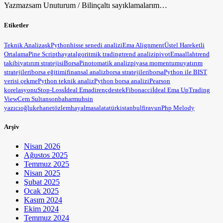
Yazmazsam Unuturum / Bilinçaltı sayıklamalarım…
Etiketler
Teknik Analiz
aşk
Python
hisse senedi analizi
Ema Alignment
Üstel Hareketli
Ortalama
Pine Script
hayat
algoritmik trading
trend analizi
pivot
Ema
allah
trend
takibi
yatırım stratejisi
BorsaPin
otomatik analiz
piyasa momentumu
yatırım
stratejileri
borsa eğitimi
finansal analiz
borsa stratejileri
borsa
Python ile BIST
verisi çekme
Python teknik analiz
Python borsa analizi
Pearson
korelasyonu
Stop-Loss
İdeal Ema
direnç
destek
Fibonacci
İdeal Ema Up
Trading
View
Cem Sultan
sonbahar
muhsin
yazıcıoğlu
kehanet
özlem
hayal
masal
atatürk
istanbul
firavun
Php Melody
Arşiv
Nisan 2026
Ağustos 2025
Temmuz 2025
Nisan 2025
Şubat 2025
Ocak 2025
Kasım 2024
Ekim 2024
Temmuz 2024