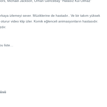
 Doors, Michael Jackson, Orhan Gencebay “Hatasız Kul Olmaz”
 arkaya izlemeyi sever. Müziklerine de hastadır.. Ve bir takım yüksek
ak oturur video klip izler. Komik eğlenceli animasyonların hastasıdır.
zdır.
bu liste…
tüsü