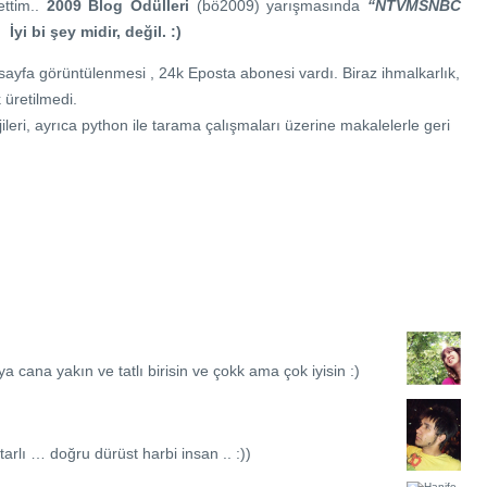
ettim..
2009 Blog Ödülleri
(bö2009) yarışmasında
“NTVMSNBC
. İyi bi şey midir, değil. :)
 sayfa görüntülenmesi , 24k Eposta abonesi vardı. Biraz ihmalkarlık,
 üretilmedi.
jileri, ayrıca python ile tarama çalışmaları üzerine makalelerle geri
 cana yakın ve tatlı birisin ve çokk ama çok iyisin :)
arlı … doğru dürüst harbi insan .. :))