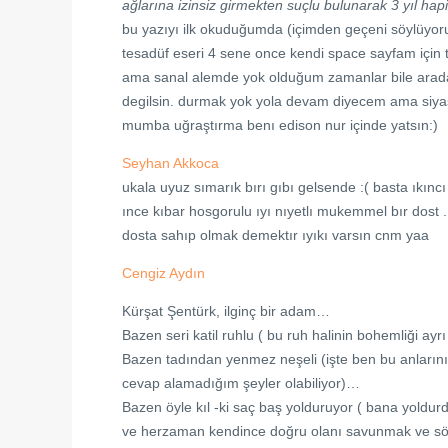
ağlarına izinsiz girmekten suçlu bulunarak 3 yıl hapi
bu yazıyı ilk okuduğumda (içimden geçeni söylüyorum)
tesadüf eseri 4 sene once kendi space sayfam için
ama sanal alemde yok olduğum zamanlar bile arada b
degilsin. durmak yok yola devam diyecem ama siy
mumba uğraştırma benı edison nur içinde yatsın:)
Seyhan Akkoca
ukala uyuz sımarık bırı gıbı gelsende :( basta ıkı
ınce kıbar hosgorulu ıyı nıyetlı mukemmel bır dost .
dosta sahıp olmak demektır ıyıkı varsın cnm yaa
Cengiz Aydın
Kürşat Şentürk, ilginç bir adam…
Bazen seri katil ruhlu ( bu ruh halinin bohemliği ayr
Bazen tadından yenmez neşeli (işte ben bu anlarını
cevap alamadığım şeyler olabiliyor)…
Bazen öyle kıl -ki saç baş yolduruyor ( bana yoldu
ve herzaman kendince doğru olanı savunmak ve söyl