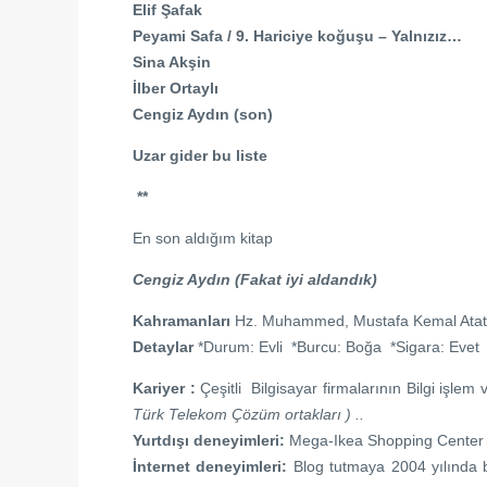
Elif Şafak
Peyami Safa / 9. Hariciye koğuşu – Yalnızız…
Sina Akşin
İlber Ortaylı
Cengiz Aydın (son)
Uzar gider bu liste
**
En son aldığım kitap
Cengiz Aydın (Fakat iyi aldandık)
Kahramanları
Hz. Muhammed, Mustafa Kemal Atatür
Detaylar
*Durum: Evli *Burcu: Boğa *Sigara: Evet *
Kariyer :
Çeşitli Bilgisayar firmalarının Bilgi işle
Türk Telekom Çözüm ortakları ) ..
Yurtdışı deneyimleri:
Mega-Ikea Shopping Center
İnternet deneyimleri:
Blog tutmaya 2004 yılında