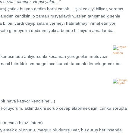
s cezası almıştır. Hepsi yalan ..”
 çatlak bu yaa dedim harbi çatlak… işini çok iyi biliyor, yaratıcı,
 tanıdım kendisini o zaman rusyadaydın..aslen tanışmadık senle
i biri vardı deyip selam vermeyı hatırlatmayı ihmal etmiyor
asete girmeyelim dedimmi yoksa bende bilmiyom ama lamba
ncı konusmada anlıyorsunkı kocaman yuregı olan mutevazı
.nasıl bılırdık kısmına gelınce kursatı tanımak demek gercek bır
ı bir hava katıyor kendisine…)
 kolluyorum, aklımdakini sorup cevap alabilmek için, çünkü sorupta
rdu mesala bknz: fotom)
emek gibi onurlu, mağrur bir duruşu var, bu duruş her insanda