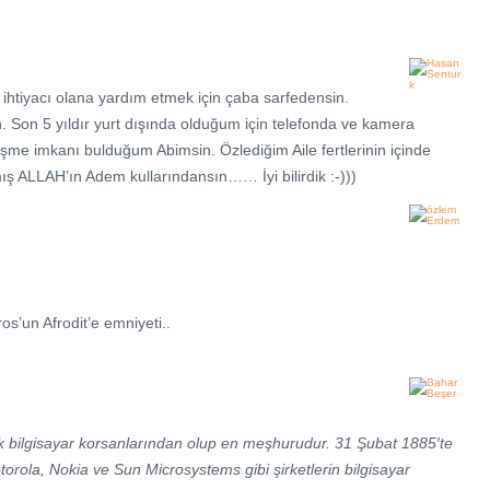
ihtiyacı olana yardım etmek için çaba sarfedensin.
 Son 5 yıldır yurt dışında olduğum için telefonda ve kamera
me imkanı bulduğum Abimsin. Özlediğim Aile fertlerinin içinde
ış ALLAH’ın Adem kullarındansın…… İyi bilirdik :-)))
s’un Afrodit’e emniyeti..
lk bilgisayar korsanlarından olup en meşhurudur. 31 Şubat 1885′te
torola, Nokia ve Sun Microsystems gibi şirketlerin bilgisayar