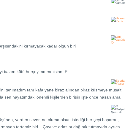
rşısındakini kırmayacak kadar olgun biri
 iyi bazen kötü herşeyimmmmisinn :P
sini tanımadım tam kafa yane biraz alıngan biraz küsmeye müsait
 sen hayatımdaki önemli kişilerden birisin işte önce hasan ama
şünen, yardım sever, ne olursa olsun istediği her şeyi başaran,
rmayan tertemiz biri .. Çayı ve odasını dağınık tutmayıda ayrıca