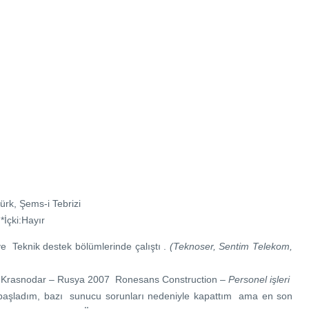
k, Şems-i Tebrizi
İçki:Hayır
m ve Teknik destek bölümlerinde çalıştı .
(Teknoser, Sentim Telekom,
 Krasnodar – Rusya 2007 Ronesans Construction –
Personel işleri
 başladım, bazı sunucu sorunları nedeniyle kapattım ama en son