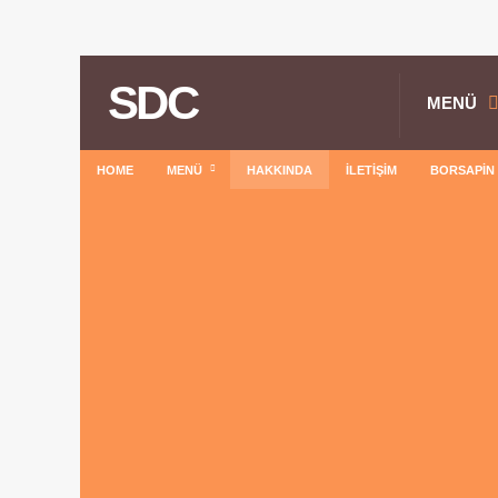
SDC
MENÜ
HOME
MENÜ
HAKKINDA
İLETIŞIM
BORSAPIN