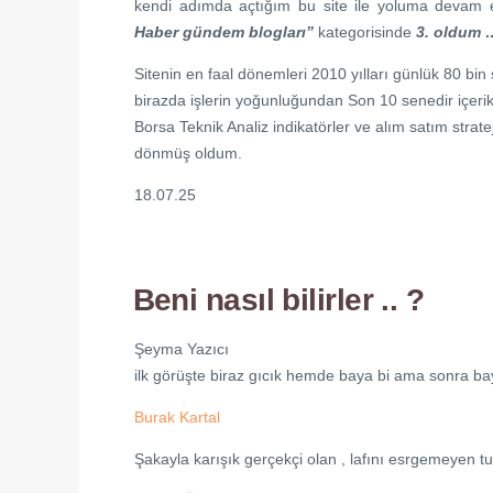
kendi adımda açtığım bu site ile yoluma devam 
Haber gündem blogları”
kategorisinde
3.
oldum
.
Sitenin en faal dönemleri 2010 yılları günlük 80 bin
birazda işlerin yoğunluğundan Son 10 senedir içerik
Borsa Teknik Analiz indikatörler ve alım satım strate
dönmüş oldum.
18.07.25
Beni nasıl bilirler .. ?
Şeyma Yazıcı
ilk görüşte biraz gıcık hemde baya bi ama sonra baya
Burak Kartal
Şakayla karışık gerçekçi olan , lafını esrgemeyen tut