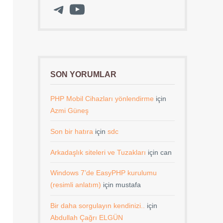
Telegram
YouTube
SON YORUMLAR
PHP Mobil Cihazları yönlendirme
için
Azmi Güneş
Son bir hatıra
için
sdc
Arkadaşlık siteleri ve Tuzakları
için
can
Windows 7’de EasyPHP kurulumu
(resimli anlatım)
için
mustafa
Bir daha sorgulayın kendinizi..
için
Abdullah Çağrı ELGÜN