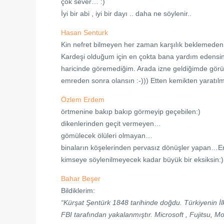
çok sever… :)
İyi bir abi , iyi bir dayı .. daha ne söylenir..
Hasan Senturk
Kin nefret bilmeyen her zaman karşılık beklemeden 
Kardeşi olduğum için en çokta bana yardım edensin.
haricinde göremediğim. Arada izne geldiğimde görüş
emreden sonra olansın :-))) Etten kemikten yaratılm
Özlem Erdem
örtmenine bakıp bakıp görmeyip geçebilen:)
dikenlerinden geçit vermeyen…
gömülecek ölüleri olmayan…
binaların köşelerinden pervasız dönüşler yapan…Ero
kimseye söylenilmeyecek kadar büyük bir eksiksin:)
Bahar Beşer
Bildiklerim:
“Kürşat Şentürk 1848 tarihinde doğdu. Türkiyenin İ
FBI tarafından yakalanmıştır. Microsoft , Fujitsu, Mo