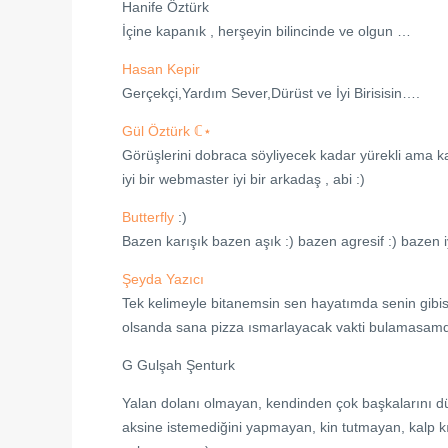
Hanife Öztürk
İçine kapanık , herşeyin bilincinde ve olgun …
Hasan Kepir
Gerçekçi,Yardım Sever,Dürüst ve İyi Birisisin….
Gül Öztürk ℂ⋆
Görüşlerini dobraca söyliyecek kadar yürekli ama ka
iyi bir webmaster iyi bir arkadaş , abi :)
Butterfly
:)
Bazen karışık bazen aşık :) bazen agresif :) bazen
Şeyda Yazıcı
Tek kelimeyle bitanemsin sen hayatımda senin gibi
olsanda sana pizza ısmarlayacak vakti bulamasamda
G Gulşah Şenturk
Yalan dolanı olmayan, kendinden çok başkalarını dü
aksine istemediğini yapmayan, kin tutmayan, kalp kı