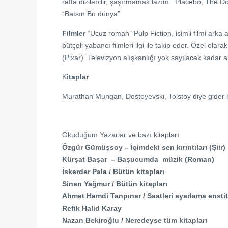
rafta dizilebilir, şaşırmamak lazım. Placebo, The
“Batsın Bu dünya”
Filmler
“Ucuz roman” Pulp Fiction, isimli filmi arka
bütçeli yabancı filmleri ilgi ile takip eder. Özel olar
(Pixar) Televizyon alışkanlığı yok sayılacak kadar a
K
itaplar
Murathan Mungan, Dostoyevski, Tolstoy diye gider 
Okuduğum Yazarlar ve bazı kitapları
Özgür Gümüşsoy – İçimdeki sen kırıntıları (Şiir)
Kürşat Başar – Başucumda müzik (Roman)
İskerder Pala / Bütün kitapları
Sinan Yağmur / Bütün kitapları
Ahmet Hamdi Tanpınar / Saatleri ayarlama ensti
Refik Halid Karay
Nazan Bekiroğlu / Neredeyse tüm kitapları