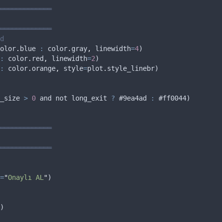
═════════════
═════════════
d  
olor
.
blue
:
color
.
gray
,
linewidth
=
4
)
:
color
.
red
,
linewidth
=
2
)
:
color
.
orange
,
style
=
plot
.
style_linebr
)
_size
>
0
and
not
long_exit
?
 #9
ea4ad
:
 #
ff0044
)
═════════════
═════════════
=
"
Onaylı AL
"
)
)