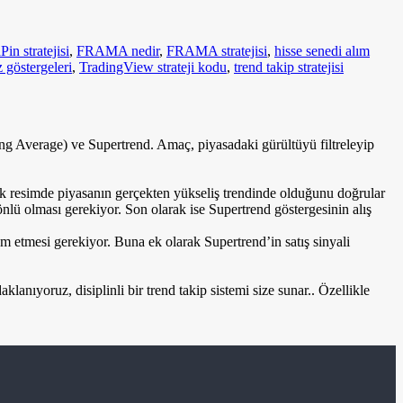
in stratejisi
,
FRAMA nedir
,
FRAMA stratejisi
,
hisse senedi alım
z göstergeleri
,
TradingView strateji kodu
,
trend takip stratejisi
ing Average) ve Supertrend. Amaç, piyasadaki gürültüyü filtreleyip
ük resimde piyasanın gerçekten yükseliş trendinde olduğunu doğrular
ü olması gerekiyor. Son olarak ise Supertrend göstergesinin alış
am etmesi gerekiyor. Buna ek olarak Supertrend’in satış sinyali
lanıyoruz, disiplinli bir trend takip sistemi size sunar.. Özellikle