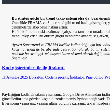
Bu strateji güçlü bir trend takip sistemi olsa da, bazı öneml
Öncelikle FRAMA ve Supertrend gibi trend bazlı göstergeler, yat
çekilmelerde stop olma riskini artırır.
Haftalık filtre bu riski azaltmaya çalışsa da tamamen ortadan ka
trendi takip eder. Bu durum güçlü trendlerde avantaj sağlarken,
Ayrıca Supertrend ve FRAMA birlikte kullanıldığı için bazı döneml
kaçırma riskini de beraberinde getirir. Son olarak, bu tür sisteml
nedenle bu stratejiyi tek başına karar sistemi olarak değil, mutl
önemlidir.
Kod gösterimleri ile ilgili sıkıntı
11 Ağustos 2025
BorsaPin
,
Code is prority
,
İndikatör
,
Pine Script
,
Py
Paylaştığım kodlarda sıkıntı yaşarsanız Google Drive Alanından indirm
güncelledim ama gözden kaçan düzenlenmemiş Python betiği yada Tradi
Eğer sorun yaşarsanız yazının altına yorum yazarsanız tekrar gözden 