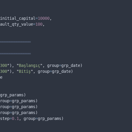
initial_capital
=
10000
,
ault_qty_value
=
100
,
═════════════
═════════════
300
"
)
,
"
Başlangıç
"
,
group
=
grp_date
)
300
"
)
,
"
Bitiş
"
,
group
=
grp_date
)
e
grp_params
)
roup
=
grp_params
)
roup
=
grp_params
)
roup
=
grp_params
)
step
=
0.1
,
group
=
grp_params
)