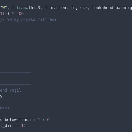
"
W
"
,
f_frama
(
hlc3
,
frama_len
,
fc
,
sc
)
,
lookahead
=
barmerg
1
])) 
*
100
// Yatay piyasa filtresi
═════════════
═════════════
end Yeşil
y
mızı
s_below_frama
+
1
:
0
t_dir
==
1
)