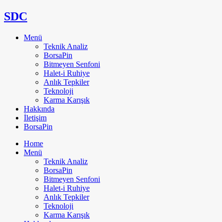
SDC
Menü
Teknik Analiz
BorsaPin
Bitmeyen Senfoni
Halet-i Ruhiye
Anlık Tepkiler
Teknoloji
Karma Karışık
Hakkında
İletişim
BorsaPin
Home
Menü
Teknik Analiz
BorsaPin
Bitmeyen Senfoni
Halet-i Ruhiye
Anlık Tepkiler
Teknoloji
Karma Karışık