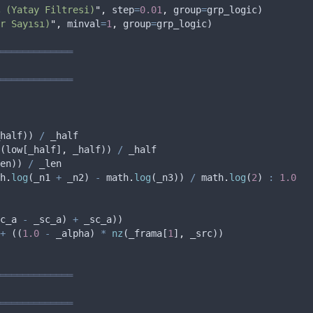
 (Yatay Filtresi)
"
,
step
=
0.01
,
group
=
grp_logic
)
r Sayısı)
"
,
minval
=
1
,
group
=
grp_logic
)
═════════════
═════════════
half
)) 
/
_half
(
low
[
_half
]
,
_half
)) 
/
_half
en
)) 
/
_len
h
.
log
(
_n1
+
_n2
) 
-
math
.
log
(
_n3
)) 
/
math
.
log
(
2
) 
:
1.0
c_a
-
_sc_a
) 
+
_sc_a
))
+
 ((
1.0
-
_alpha
) 
*
nz
(
_frama
[
1
]
,
_src
))
═════════════
═════════════