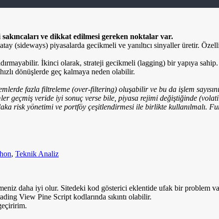
i sakıncaları ve dikkat edilmesi gereken noktalar var.
ay (sideways) piyasalarda gecikmeli ve yanıltıcı sinyaller üretir. Özell
ldırmayabilir. İkinci olarak, strateji gecikmeli (lagging) bir yapıya sah
 hızlı dönüşlerde geç kalmaya neden olabilir.
erde fazla filtreleme (over-filtering) oluşabilir ve bu da işlem sayısını 
er geçmiş veride iyi sonuç verse bile, piyasa rejimi değiştiğinde (volati
aka risk yönetimi ve portföy çeşitlendirmesi ile birlikte kullanılmalı. 
thon
,
Teknik Analiz
eniz daha iyi olur. Sitedeki kod gösterici eklentide ufak bir problem 
ng View Pine Script kodlarında sıkıntı olabilir.
geçiririm.