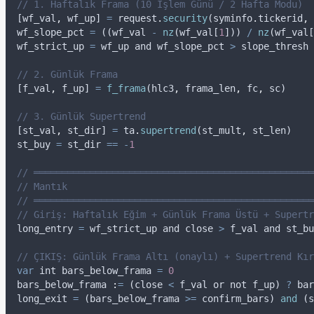
// 1. Haftalık Frama (10 İşlem Günü / 2 Hafta Modu)
[
wf_val
,
wf_up
] 
=
request
.
security
(
syminfo
.
tickerid
,
wf_slope_pct
=
 ((
wf_val
-
nz
(
wf_val
[
1
])) 
/
nz
(
wf_val
[
wf_strict_up
=
wf_up
and
wf_slope_pct
>
slope_thresh
// 2. Günlük Frama
[
f_val
,
f_up
] 
=
f_frama
(
hlc3
,
frama_len
,
fc
,
sc
)
// 3. Günlük Supertrend
[
st_val
,
st_dir
] 
=
ta
.
supertrend
(
st_mult
,
st_len
)
st_buy
=
st_dir
==
-
1
// ══════════════════════════════════════════════════
// Mantık
// ══════════════════════════════════════════════════
// Giriş: Haftalık Eğim + Günlük Frama Üstü + Supertr
long_entry
=
wf_strict_up
and
close
>
f_val
and
st_bu
// ÇIKIŞ: Günlük Frama Altı (onaylı) + Supertrend Kır
var
int
 bars_below_frama 
=
0
bars_below_frama 
:
=
 (
close
<
f_val
or
not
f_up
) 
?
bar
long_exit
=
 (
bars_below_frama
>=
confirm_bars
) 
and
 (
s