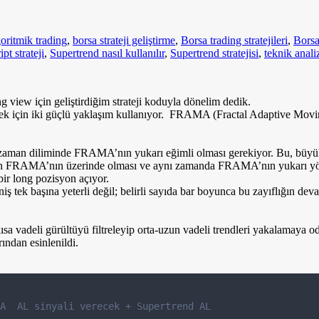
goritmik trading
,
borsa strateji geliştirme
,
Borsa trading stratejileri
,
BorsaP
pt strateji
,
Supertrend nasıl kullanılır
,
Supertrend stratejisi
,
teknik anali
view için geliştirdiğim strateji koduyla dönelim dedik.
tirmek için iki güçlü yaklaşım kullanıyor. FRAMA (Fractal Adaptive Mov
talık zaman diliminde FRAMA’nın yukarı eğimli olması gerekiyor. Bu, büy
atın FRAMA’nın üzerinde olması ve aynı zamanda FRAMA’nın yukarı yönl
bir long pozisyon açıyor.
ş tek başına yeterli değil; belirli sayıda bar boyunca bu zayıflığın dev
a vadeli gürültüyü filtreleyip orta-uzun vadeli trendleri yakalamaya odak
ından esinlenildi.
A  AL sinyali verecek + Supertrend AL