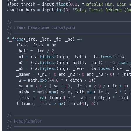
slope_thresh
=
input
.
float
(
0.1
,
"
Haftalık Min. Eğim %
confirm_bars
=
input
.
int
(
3
,
"
Satış Öncesi Bekleme (Ba
// ══════════════════════════════════════════════════
// Frama Hesaplama Fonksiyonu
// ══════════════════════════════════════════════════
f_frama
(
_src
,
_len
,
_fc
,
_sc
) 
=>
float
_frama
=
na
_half
=
_len
/
2
_n1
=
 (
ta
.
highest
(
high
,
_half
) 
-
ta
.
lowest
(
low
,
_
_n2
=
 (
ta
.
highest
(
high
[
_half
]
,
_half
) 
-
ta
.
lowest
_n3
=
 (
ta
.
highest
(
high
,
_len
) 
-
ta
.
lowest
(
low
,
_l
_dimen
=
 (
_n1
>
0
and
_n2
>
0
and
_n3
>
0
) 
?
 (
mat
_w
=
math
.
exp
(
-
4.6
*
 (
_dimen
-
1
))
_sc_a
=
2.0
/
 (
_sc
+
1
)
,
_fc_a
=
2.0
/
 (
_fc
+
1
)
_alpha
=
math
.
max
(
_sc_a
,
math
.
min
(
_fc_a
,
_w
*
 (
_f
    _frama 
:
=
na
(
_frama
[
1
]) 
?
_src
:
 (
_alpha
*
_src
) 
    [
_frama
,
_frama
>
nz
(
_frama
[
1
]
,
0
)]
// ══════════════════════════════════════════════════
// Hesaplamalar
// ══════════════════════════════════════════════════