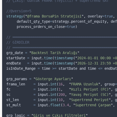
// Çıkış: Günlük FRAMA (Teyitli) + Supertrend SAT
//@version=5
strategy
(
"
@frama BorsaPin Stratejisi
"
,
overlay
=true
,
default_qty_type
=
strategy
.
percent_of_equity
,
def
process_orders_on_close
=true
)
// ══════════════════════════════════════════════════
// GİRDİLER
// ══════════════════════════════════════════════════
grp_date
=
"
Backtest Tarih Aralığı
"
startDate
=
input
.
time
(
timestamp
(
"
2024-01-01 00:00 +0
endDate
=
input
.
time
(
timestamp
(
"
2026-12-31 23:59 +0
isInDate_Range
=
time
>=
startDate
and
time
<=
endDat
grp_params
=
"
Gösterge Ayarları
"
frama_len
=
input
.
int
(
16
,
"
FRAMA Uzunluk
"
,
group
=
fc
=
input
.
int
(
1
,
"
Hızlı Periyot (FC)
"
,
g
sc
=
input
.
int
(
200
,
"
Yavaş Periyot (SC)
"
,
g
st_len
=
input
.
int
(
10
,
"
Supertrend Periyot
"
,
g
st_mult
=
input
.
float
(
3.4
,
"
Supertrend Çarpan
"
,
grp_logic
=
"
Giriş ve Çıkış Filtreleri
"