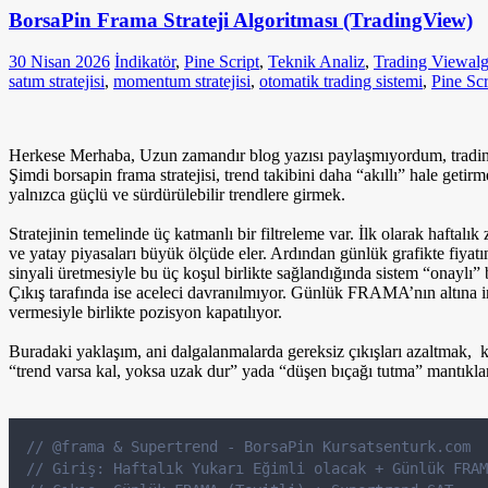
BorsaPin Frama Strateji Algoritması (TradingView)
30 Nisan 2026
İndikatör
,
Pine Script
,
Teknik Analiz
,
Trading View
al
satım stratejisi
,
momentum stratejisi
,
otomatik trading sistemi
,
Pine Scri
Herkese Merhaba, Uzun zamandır blog yazısı paylaşmıyordum, trading 
Şimdi borsapin frama stratejisi, trend takibini daha “akıllı” hale ge
yalnızca güçlü ve sürdürülebilir trendlere girmek.
Stratejinin temelinde üç katmanlı bir filtreleme var. İlk olarak haf
ve yatay piyasaları büyük ölçüde eler. Ardından günlük grafikte fiy
sinyali üretmesiyle bu üç koşul birlikte sağlandığında sistem “onaylı” 
Çıkış tarafında ise aceleci davranılmıyor. Günlük FRAMA’nın altına ini
vermesiyle birlikte pozisyon kapatılıyor.
Buradaki yaklaşım, ani dalgalanmalarda gereksiz çıkışları azaltmak, kıs
“trend varsa kal, yoksa uzak dur” yada “düşen bıçağı tutma” mantıklar
// @frama & Supertrend - BorsaPin Kursatsenturk.com
// Giriş: Haftalık Yukarı Eğimli olacak + Günlük FRAM