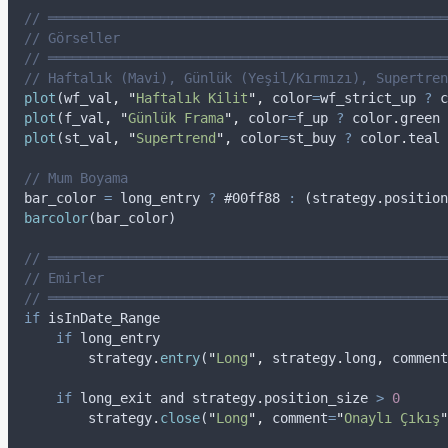
// ══════════════════════════════════════════════════
// Görseller
// ══════════════════════════════════════════════════
// Haftalık (Mavi), Günlük (Yeşil/Kırmızı), Supertren
plot
(
wf_val
,
"
Haftalık Kilit
"
,
color
=
wf_strict_up
?
c
plot
(
f_val
,
"
Günlük Frama
"
,
color
=
f_up
?
color
.
green
plot
(
st_val
,
"
Supertrend
"
,
color
=
st_buy
?
color
.
teal
// Mum Boyama
bar_color
=
long_entry
?
 #00
ff88
:
 (
strategy
.
position
barcolor
(
bar_color
)
// ══════════════════════════════════════════════════
// Emirler
// ══════════════════════════════════════════════════
if
isInDate_Range
if
long_entry
strategy
.
entry
(
"
Long
"
,
strategy
.
long
,
comment
if
long_exit
and
strategy
.
position_size
>
0
strategy
.
close
(
"
Long
"
,
comment
=
"
Onaylı Çıkış
"