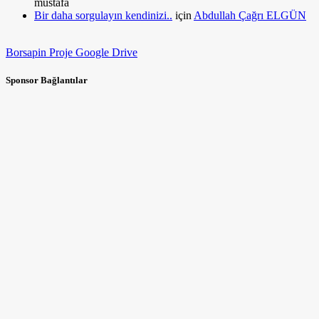
mustafa
Bir daha sorgulayın kendinizi..
için
Abdullah Çağrı ELGÜN
Borsapin Proje Google Drive
Sponsor Bağlantılar