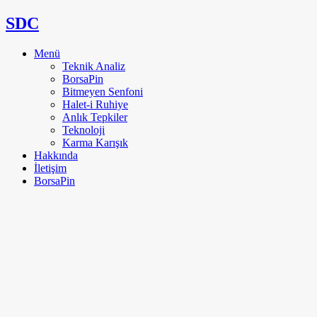
SDC
Menü
Teknik Analiz
BorsaPin
Bitmeyen Senfoni
Halet-i Ruhiye
Anlık Tepkiler
Teknoloji
Karma Karışık
Hakkında
İletişim
BorsaPin