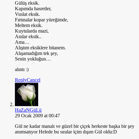
Gülüş eksik.
Kapımda hasretler,
Vuslat eksik.
Fırtınalar kopar yüreğimde,
Meltem eksik.
Kuytularda mazi,
Anılar eksik..
Ama…
Alıştım eksiklere bitanem.
Alışamadığım tek şey,
Senin yokluğun…
alıntı :)
Reply
Cancel
HaZaNGüLü
29 Ocak 2009 at 00:47
Gül ne kadar manalı ve güzel bir çiçek herkeste başka bir şey
anımsatıyor Helede bu sıralar içim dışım Gül oldu:D