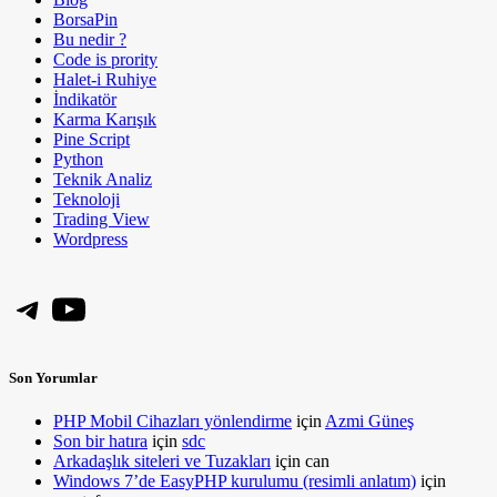
BorsaPin
Bu nedir ?
Code is prority
Halet-i Ruhiye
İndikatör
Karma Karışık
Pine Script
Python
Teknik Analiz
Teknoloji
Trading View
Wordpress
Telegram
YouTube
Son Yorumlar
PHP Mobil Cihazları yönlendirme
için
Azmi Güneş
Son bir hatıra
için
sdc
Arkadaşlık siteleri ve Tuzakları
için
can
Windows 7’de EasyPHP kurulumu (resimli anlatım)
için