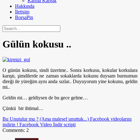
Karma Karışık
Hakkında
İletişim
BorsaPin
Gülün kokusu ..
O günün kokusu, sindi üzerime.. Sonra korkusu, kokular korkulara
karıştı, şimdilerde ne zaman sokaklarda kokunu duysam burnumun
direği ile yüreğim aynı anda sızlar.. Duyuyorum yine kokunu, geldin
mi..
Geldin mi… geldiysen de bu gece gelme…
Çünkü bir ihtimal…
Bu Unutulur mu ? (Ama malesef unuttuk...)
Facebook videolarını
indirin ! Facebook Video İndir scripti
Comments: 2