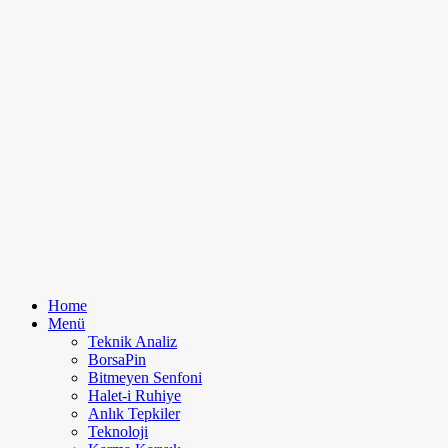
Home
Menü
Teknik Analiz
BorsaPin
Bitmeyen Senfoni
Halet-i Ruhiye
Anlık Tepkiler
Teknoloji