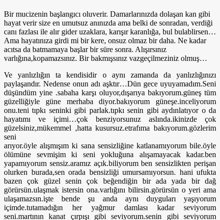
Bir mucizenin başlangıcı oluverir. Damarlarınızda dolaşan kan gibi
hayat verir size en umutsuz anınızda ama belki de sonradan, verdiği
canı fazlası ile alır gider uzaklara, karışır karanlığa, bul bulablirsen…
Ama hayatınıza girdi mi bir kere, onsuz olmaz bir daha. Ne kadar
acıtsa da batmamaya başlar bir süre sonra. Alışırsınız
varlığına,kopamazsınız. Bir bakmışsınız vazgeçilmeziniz olmuş…
Ve yanlızlığın ta kendisidir o aynı zamanda da yanlızlığınızı
paylaşandır. Nedense onun adı aşktır…Dün gece uyuyamadım.Seni
düşündüm yine .sabaha karşı oluyor,dışarıya bakıyorum.güneş tüm
güzelliğiyle güne merhaba diyor.bakıyorum güneşe.inceliyorum
onu.teni tıpkı seninki gibi parlak.tıpkı senin gibi aydınlatıyor o da
hayatımı ve içimi…çok benziyorsunuz aslında.ikinizde çok
güzelsiniz,mükemmel ,hatta kusursuz.etrafıma bakıyorum.gözlerim
seni
arıyor.öyle alışmışım ki sana sensizliğine katlanamıyorum bile.öyle
ölümüne sevmişim ki seni yokluğuna alışamayacak kadar.ben
yapamıyorum sensiz.aramız açık.biliyorum ben sensizlikten perişan
olurken burada,sen orada bensizliği umursamıyorsun. hani ufukta
bazen çok güzel senin çok beğendiğin bir ada yada bir dağ
görürsün.ulaşmak istersin ona.varlığını bilirsin.görürsün o yeri ama
ulaşamazsın.işte bende şu anda aynı duyguları yaşıyorum
içimde.tutamadığın her yağmur damlası kadar seviyorum
seni.martının kanat çırpışı gibi seviyorum.senin gibi seviyorum