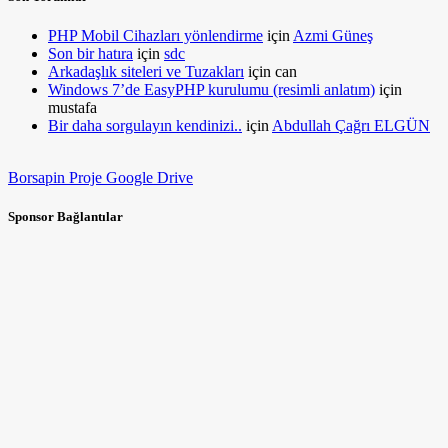
PHP Mobil Cihazları yönlendirme
için
Azmi Güneş
Son bir hatıra
için
sdc
Arkadaşlık siteleri ve Tuzakları
için
can
Windows 7’de EasyPHP kurulumu (resimli anlatım)
için
mustafa
Bir daha sorgulayın kendinizi..
için
Abdullah Çağrı ELGÜN
Borsapin Proje Google Drive
Sponsor Bağlantılar