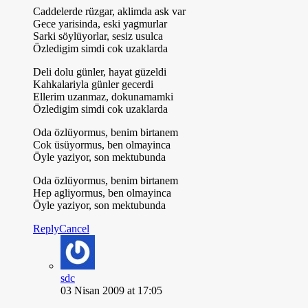
Caddelerde rüzgar, aklimda ask var
Gece yarisinda, eski yagmurlar
Sarki söylüyorlar, sesiz usulca
Özledigim simdi cok uzaklarda
Deli dolu günler, hayat güzeldi
Kahkalariyla günler gecerdi
Ellerim uzanmaz, dokunamamki
Özledigim simdi cok uzaklarda
Oda özlüyormus, benim birtanem
Cok üsüyormus, ben olmayinca
Öyle yaziyor, son mektubunda
Oda özlüyormus, benim birtanem
Hep agliyormus, ben olmayinca
Öyle yaziyor, son mektubunda
Reply
Cancel
sdc
03 Nisan 2009 at 17:05