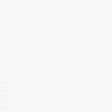
.
.
.
.