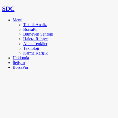
SDC
Menü
Teknik Analiz
BorsaPin
Bitmeyen Senfoni
Halet-i Ruhiye
Anlık Tepkiler
Teknoloji
Karma Karışık
Hakkında
İletişim
BorsaPin