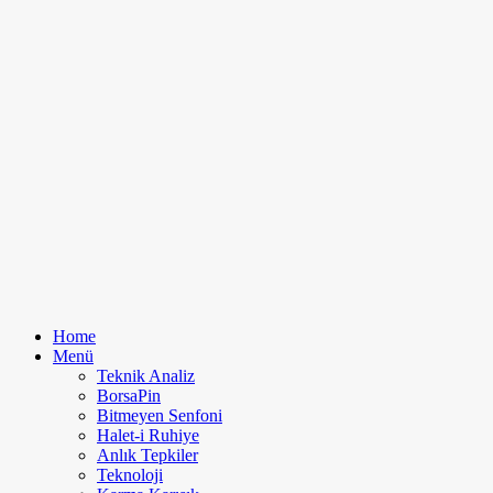
Home
Menü
Teknik Analiz
BorsaPin
Bitmeyen Senfoni
Halet-i Ruhiye
Anlık Tepkiler
Teknoloji