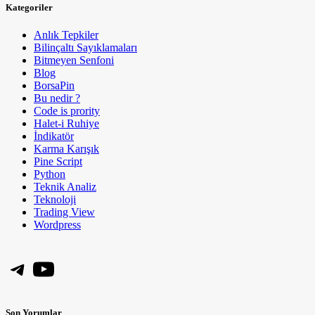
Kategoriler
Anlık Tepkiler
Bilinçaltı Sayıklamaları
Bitmeyen Senfoni
Blog
BorsaPin
Bu nedir ?
Code is prority
Halet-i Ruhiye
İndikatör
Karma Karışık
Pine Script
Python
Teknik Analiz
Teknoloji
Trading View
Wordpress
Telegram
YouTube
Son Yorumlar