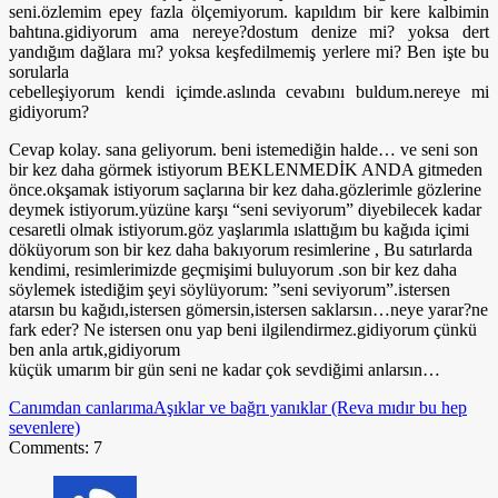
seni.özlemim epey fazla ölçemiyorum. kapıldım bir kere kalbimin
bahtına.gidiyorum ama nereye?dostum denize mi? yoksa dert
yandığım dağlara mı? yoksa keşfedilmemiş yerlere mi? Ben işte bu
sorularla
cebelleşiyorum kendi içimde.aslında cevabını buldum.nereye mi
gidiyorum?
Cevap kolay. sana geliyorum. beni istemediğin halde… ve seni son
bir kez daha görmek istiyorum BEKLENMEDİK ANDA gitmeden
önce.okşamak istiyorum saçlarına bir kez daha.gözlerimle gözlerine
deymek istiyorum.yüzüne karşı “seni seviyorum” diyebilecek kadar
cesaretli olmak istiyorum.göz yaşlarımla ıslattığım bu kağıda içimi
döküyorum son bir kez daha bakıyorum resimlerine , Bu satırlarda
kendimi, resimlerimizde geçmişimi buluyorum .son bir kez daha
söylemek istediğim şeyi söylüyorum: ”seni seviyorum”.istersen
atarsın bu kağıdı,istersen gömersin,istersen saklarsın…neye yarar?ne
fark eder? Ne istersen onu yap beni ilgilendirmez.gidiyorum çünkü
ben anla artık,gidiyorum
küçük umarım bir gün seni ne kadar çok sevdiğimi anlarsın…
Canımdan canlarıma
Aşıklar ve bağrı yanıklar (Reva mıdır bu hep
sevenlere)
Comments: 7