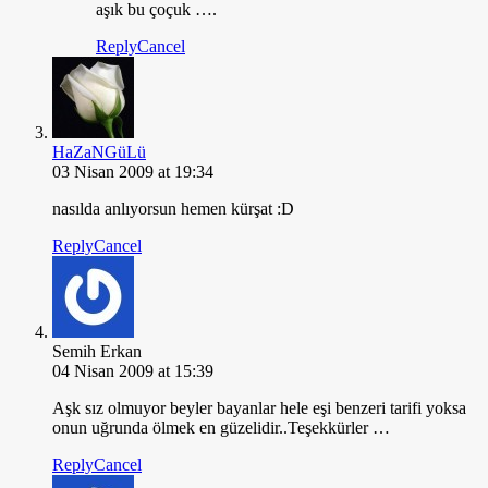
aşık bu çoçuk ….
Reply
Cancel
HaZaNGüLü
03 Nisan 2009 at 19:34
nasılda anlıyorsun hemen kürşat :D
Reply
Cancel
Semih Erkan
04 Nisan 2009 at 15:39
Aşk sız olmuyor beyler bayanlar hele eşi benzeri tarifi yoksa
onun uğrunda ölmek en güzelidir..Teşekkürler …
Reply
Cancel