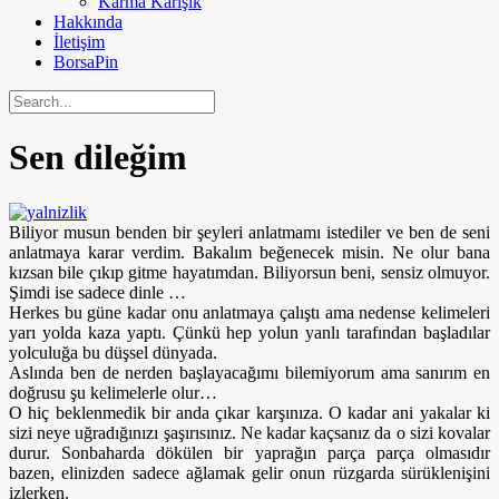
Karma Karışık
Hakkında
İletişim
BorsaPin
Sen dileğim
Biliyor musun benden bir şeyleri anlatmamı istediler ve ben de seni
anlatmaya karar verdim. Bakalım beğenecek misin. Ne olur bana
kızsan bile çıkıp gitme hayatımdan. Biliyorsun beni, sensiz olmuyor.
Şimdi ise sadece dinle …
Herkes bu güne kadar onu anlatmaya çalıştı ama nedense kelimeleri
yarı yolda kaza yaptı. Çünkü hep yolun yanlı tarafından başladılar
yolculuğa bu düşsel dünyada.
Aslında ben de nerden başlayacağımı bilemiyorum ama sanırım en
doğrusu şu kelimelerle olur…
O hiç beklenmedik bir anda çıkar karşınıza. O kadar ani yakalar ki
sizi neye uğradığınızı şaşırısınız. Ne kadar kaçsanız da o sizi kovalar
durur. Sonbaharda dökülen bir yaprağın parça parça olmasıdır
bazen, elinizden sadece ağlamak gelir onun rüzgarda sürüklenişini
izlerken.