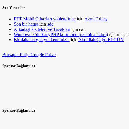
Son Yorumlar
PHP Mobil Cihazları yönlendirme
için
Azmi Güneş
Son bir hatıra
için
sdc
Arkadaşlık siteleri ve Tuzakları
için
can
Windows 7’de EasyPHP kurulumu (resimli anlatım)
için
mustaf
Bir daha sorgulayın kendinizi..
için
Abdullah Çağrı ELGÜN
Borsapin Proje Google Drive
Sponsor Bağlantılar
Sponsor Bağlantılar