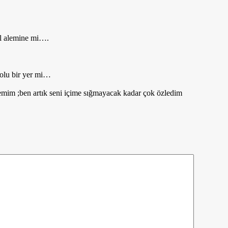
al alemine mi….
dolu bir yer mi…
emim ;ben artık seni içime sığmayacak kadar çok özledim