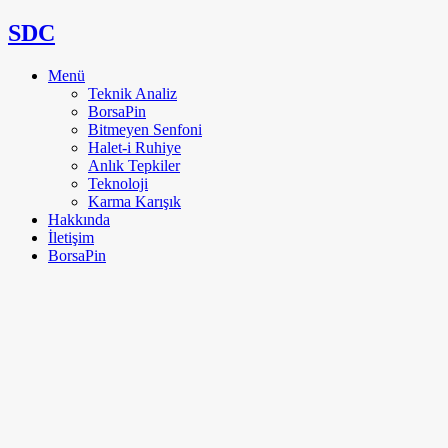
SDC
Menü
Teknik Analiz
BorsaPin
Bitmeyen Senfoni
Halet-i Ruhiye
Anlık Tepkiler
Teknoloji
Karma Karışık
Hakkında
İletişim
BorsaPin