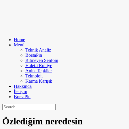
Home
Menü
Teknik Analiz
BorsaPin
Bitmeyen Senfoni
Halet-i Ruhiye
Anlık Tepkiler
Teknoloji
Karma Karışık
Hakkında
İletişim
BorsaPin
Özlediğim neredesin