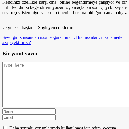
Kendinizi özellikle karşı cins birine beğendirmeye çalışıyor ve bir
türlü kendinizi beğendiremiyorsanız , amaçlanan sonuç iyi birşey de
olsa o şey istenmiyorsa ısrar etmenin boşuna olduğunu anlamalıyız
..
ve yine sil baştan –
Söyleyemediklerim
Sevdiğiniz insandan nasıl soğursunuz ...
Biz insanlar , insana neden
azap çektiririz ?
Bir yanıt yazın
Daha sonraki yorumlarımda kullanılması için adım, e-posta