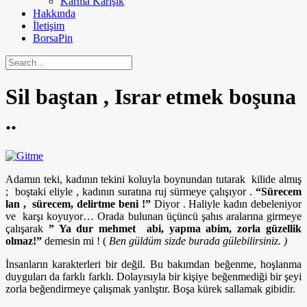
Karma Karışık
Hakkında
İletişim
BorsaPin
Sil baştan , Israr etmek boşuna
..
Adamın teki, kadının tekini koluyla boynundan tutarak kilide almış
; boştaki eliyle , kadının suratına ruj sürmeye çalışıyor .
“Sürecem
lan , sürecem, delirtme beni !”
Diyor . Haliyle kadın debeleniyor
ve karşı koyuyor… Orada bulunan üçüncü şahıs aralarına girmeye
çalışarak
” Ya dur mehmet abi, yapma abim, zorla güzellik
olmaz!”
demesin mi ! (
Ben güldüm sizde burada gülebilirsiniz. )
İnsanların karakterleri bir değil. Bu bakımdan beğenme, hoşlanma
duyguları da farklı farklı. Dolayısıyla bir kişiye beğenmediği bir şeyi
zorla beğendirmeye çalışmak yanlıştır. Boşa kürek sallamak gibidir.