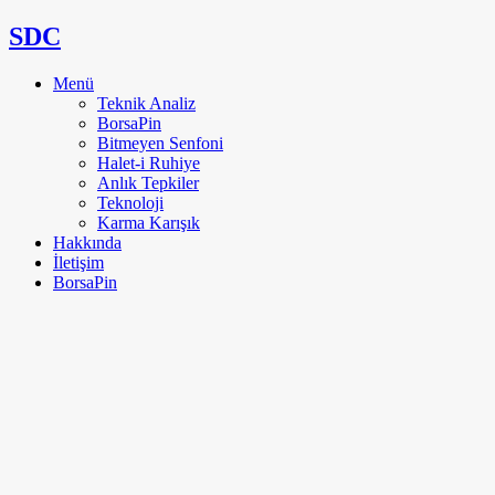
SDC
Menü
Teknik Analiz
BorsaPin
Bitmeyen Senfoni
Halet-i Ruhiye
Anlık Tepkiler
Teknoloji
Karma Karışık
Hakkında
İletişim
BorsaPin