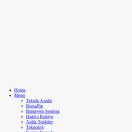
Home
Menü
Teknik Analiz
BorsaPin
Bitmeyen Senfoni
Halet-i Ruhiye
Anlık Tepkiler
Teknoloji