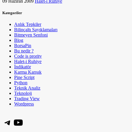
09 Haziran 2009
Halet-i Ruhiye
Kategoriler
Anlık Tepkiler
Bilinçaltı Sayıklamaları
Bitmeyen Senfoni
Blog
BorsaPin
Bu nedir ?
Code is prority
Halet-i Ruhiye
İndikatör
Karma Karışık
Pine Script
Python
Teknik Analiz
Teknoloji
Trading View
Wordpress
Telegram
YouTube