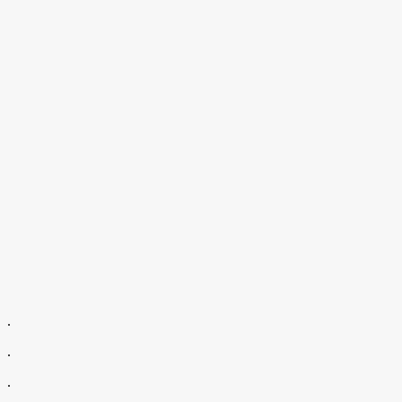
.
.
.