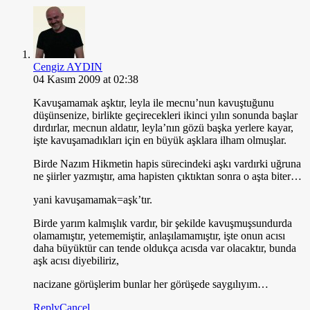
Cengiz AYDIN
04 Kasım 2009 at 02:38
Kavuşamamak aşktır, leyla ile mecnu’nun kavuştuğunu
düşünsenize, birlikte geçirecekleri ikinci yılın sonunda başlar
dırdırlar, mecnun aldatır, leyla’nın gözü başka yerlere kayar,
işte kavuşamadıkları için en büyük aşklara ilham olmuşlar.
Birde Nazım Hikmetin hapis sürecindeki aşkı vardırki uğruna
ne şiirler yazmıştır, ama hapisten çıktıktan sonra o aşta biter…
yani kavuşamamak=aşk’tır.
Birde yarım kalmışlık vardır, bir şekilde kavuşmuşsundurda
olamamıştır, yetememiştir, anlaşılamamıştır, işte onun acısı
daha büyüktür can tende oldukça acısda var olacaktır, bunda
aşk acısı diyebiliriz,
nacizane görüşlerim bunlar her görüşede saygılıyım…
Reply
Cancel