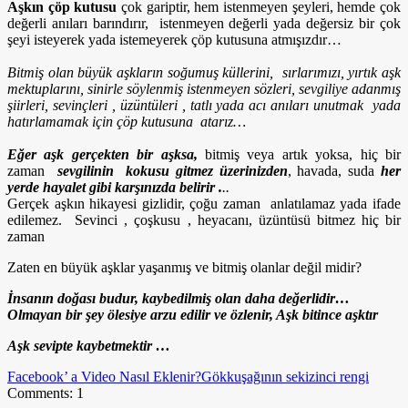
Aşkın çöp kutusu
çok gariptir, hem istenmeyen şeyleri, hemde çok
değerli anıları barındırır, istenmeyen değerli yada değersiz bir çok
şeyi isteyerek yada istemeyerek çöp kutusuna atmışızdır…
Bitmiş olan büyük aşkların soğumuş küllerini, sırlarımızı, yırtık aşk
mektuplarını, sinirle söylenmiş istenmeyen sözleri, sevgiliye adanmış
şiirleri, sevinçleri , üzüntüleri , tatlı yada acı anıları unutmak yada
hatırlamamak için çöp kutusuna atarız…
Eğer aşk gerçekten bir aşksa,
bitmiş veya artık yoksa, hiç bir
zaman
sevgilinin kokusu gitmez üzerinizden
, havada, suda
her
yerde
hayalet gibi karşınızda belirir .
..
Gerçek aşkın hikayesi gizlidir, çoğu zaman anlatılamaz yada ifade
edilemez. Sevinci , çoşkusu , heyacanı, üzüntüsü bitmez hiç bir
zaman
Zaten en büyük aşklar yaşanmış ve bitmiş olanlar değil midir?
İnsanın doğası budur, kaybedilmiş olan daha değerlidir…
Olmayan bir şey ölesiye arzu edilir ve özlenir, Aşk bitince aşktır
Aşk sevipte kaybetmektir …
Facebook’ a Video Nasıl Eklenir?
Gökkuşağının sekizinci rengi
Comments: 1