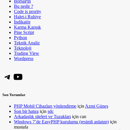
BorsaPin
Bu nedir ?
Code is prority
Halet-i Ruhiye
İndikatör
Karma Karışık
Pine Script
Python
Teknik Analiz
Teknoloji
Trading View
Wordpress
Telegram
YouTube
Son Yorumlar
PHP Mobil Cihazları yönlendirme
için
Azmi Güneş
Son bir hatıra
için
sdc
Arkadaşlık siteleri ve Tuzakları
için
can
Windows 7’de EasyPHP kurulumu (resimli anlatım)
için
mustafa