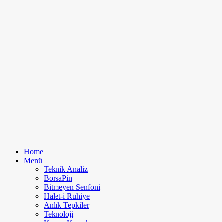
Home
Menü
Teknik Analiz
BorsaPin
Bitmeyen Senfoni
Halet-i Ruhiye
Anlık Tepkiler
Teknoloji