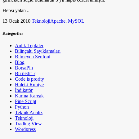
Hepsi yalan ..
13 Ocak 2010
Teknoloji
Apache
,
MySQL
Kategoriler
Anlık Tepkiler
Bilinçaltı Sayıklamaları
Bitmeyen Senfoni
Blog
BorsaPin
Bu nedir ?
Code is prority
Halet-i Ruhiye
İndikatör
Karma Karışık
Pine Script
Python
Teknik Analiz
Teknoloji
Trading View
Wordpress