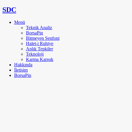
SDC
Menü
Teknik Analiz
BorsaPin
Bitmeyen Senfoni
Halet-i Ruhiye
Anlık Tepkiler
Teknoloji
Karma Karışık
Hakkında
İletişim
BorsaPin