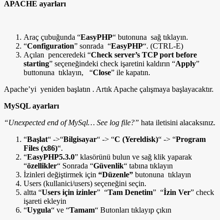
APACHE ayarları
Araç çubuğunda “
EasyPHP
“ butonuna sağ tıklayın.
“
Configuration
” sonrada “
EasyPHP
“. (CTRL-E)
Açılan penceredeki “
Check server’s TCP port before
starting
” seçeneğindeki check işaretini kaldırın “
Apply
”
buttonuna tıklayın, “
Close
” ile kapatın.
Apache’yi yeniden başlatın . Artık Apache çalışmaya başlayacaktır.
MySQL ayarları
“Unexpected end of MySql… See log file?”
hata iletisini alacaksınız
.
“
Başlat
“ ->“
Bilgisayar
“
->
“
C (Yereldisk)
“ -> “
Program
Files (x86)
“.
“
EasyPHP5.3.0
” klasörünü bulun ve sağ klik yaparak
“
özellikler
“ Sonrada “
Güvenlik
“ tabına tıklayın
İzinleri değiştirmek için
“Düzenle”
butonuna tıklayın
Users (kullanici/users) seçeneğini seçin.
altta “
Users için izinler
” “
Tam Denetim
” “
İzin Ver
” check
işareti ekleyin
“
Uygula
“ ve “
Tamam
“ Butonları tıklayıp çıkın