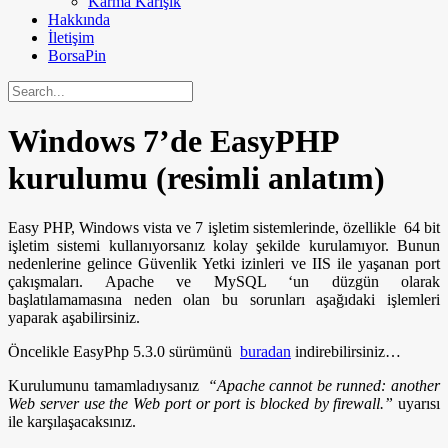
Karma Karışık
Hakkında
İletişim
BorsaPin
Windows 7’de EasyPHP
kurulumu (resimli anlatım)
Easy PHP, Windows vista ve 7 işletim sistemlerinde, özellikle 64 bit
işletim sistemi kullanıyorsanız kolay şekilde kurulamıyor. Bunun
nedenlerine gelince Güvenlik Yetki izinleri ve IIS ile yaşanan port
çakışmaları. Apache ve MySQL ‘un düzgün olarak
başlatılamamasına neden olan bu sorunları aşağıdaki işlemleri
yaparak aşabilirsiniz.
Öncelikle EasyPhp 5.3.0 sürümünü
buradan
indirebilirsiniz…
Kurulumunu tamamladıysanız
“Apache cannot be runned: another
Web server use the Web port or port is blocked by firewall.”
uyarısı
ile karşılaşacaksınız.