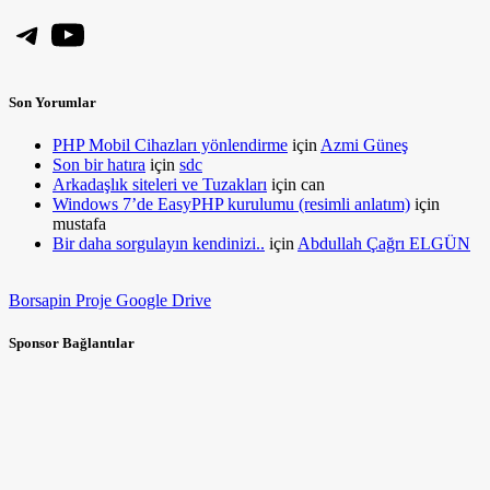
Telegram
YouTube
Son Yorumlar
PHP Mobil Cihazları yönlendirme
için
Azmi Güneş
Son bir hatıra
için
sdc
Arkadaşlık siteleri ve Tuzakları
için
can
Windows 7’de EasyPHP kurulumu (resimli anlatım)
için
mustafa
Bir daha sorgulayın kendinizi..
için
Abdullah Çağrı ELGÜN
Borsapin Proje Google Drive
Sponsor Bağlantılar