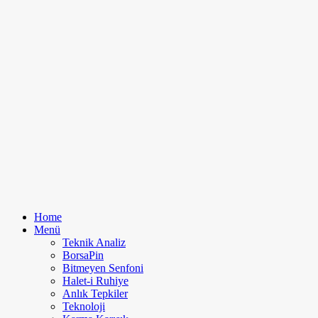
Home
Menü
Teknik Analiz
BorsaPin
Bitmeyen Senfoni
Halet-i Ruhiye
Anlık Tepkiler
Teknoloji