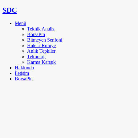
SDC
Menü
Teknik Analiz
BorsaPin
Bitmeyen Senfoni
Halet-i Ruhiye
Anlık Tepkiler
Teknoloji
Karma Karışık
Hakkında
İletişim
BorsaPin