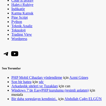
Code is prority
Halet-i Ruhiye
İndikatör
Karma Karışık
Pine Script
Python
Teknik Analiz
Teknoloji
Trading View
Wordpress
Telegram
YouTube
Son Yorumlar
PHP Mobil Cihazları yönlendirme
için
Azmi Güneş
Son bir hatıra
için
sdc
Arkadaşlık siteleri ve Tuzakları
için
can
Windows 7’de EasyPHP kurulumu (resimli anlatım)
için
mustafa
Bir daha sorgulayın kendinizi..
için
Abdullah Çağrı ELGÜN