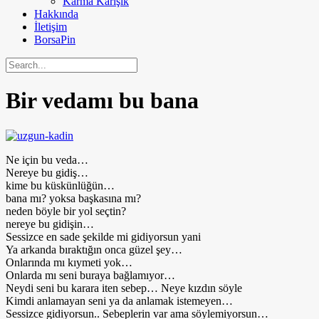
Karma Karışık
Hakkında
İletişim
BorsaPin
Bir vedamı bu bana
Ne için bu veda…
Nereye bu gidiş…
kime bu küskünlüğün…
bana mı? yoksa başkasına mı?
neden böyle bir yol seçtin?
nereye bu gidişin…
Sessizce en sade şekilde mi gidiyorsun yani
Ya arkanda bıraktığın onca güzel şey…
Onlarında mı kıymeti yok…
Onlarda mı seni buraya bağlamıyor…
Neydi seni bu karara iten sebep… Neye kızdın söyle
Kimdi anlamayan seni ya da anlamak istemeyen…
Sessizce gidiyorsun.. Sebeplerin var ama söylemiyorsun…