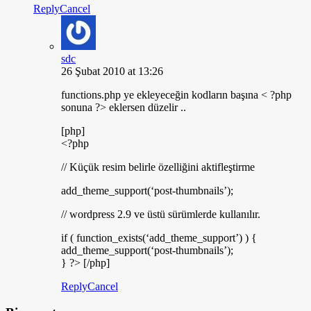
Reply
Cancel
sdc
26 Şubat 2010 at 13:26
functions.php ye ekleyeceğin kodların başına < ?php
sonuna ?> eklersen düzelir ..
[php]
<?php
// Küçük resim belirle özelliğini aktifleştirme
add_theme_support(‘post-thumbnails’);
// wordpress 2.9 ve üstü sürümlerde kullanılır.
if ( function_exists(‘add_theme_support’) ) {
add_theme_support(‘post-thumbnails’);
} ?> [/php]
Reply
Cancel