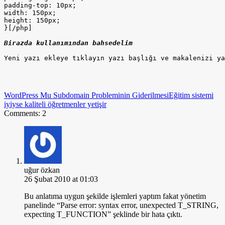
padding-top: 10px;

width: 150px;

height: 150px;

}[/php]

Birazda kullanımından bahsedelim 
Yeni yazı ekleye tıklayın yazı başlığı ve makalenizi ya
WordPress Mu Subdomain Probleminin Giderilmesi
Eğitim sistemi
iyiyse kaliteli öğretmenler yetişir
Comments: 2
uğur özkan
26 Şubat 2010 at 01:03
Bu anlatıma uygun şekilde işlemleri yaptım fakat yönetim
panelinde “Parse error: syntax error, unexpected T_STRING,
expecting T_FUNCTION” şeklinde bir hata çıktı.