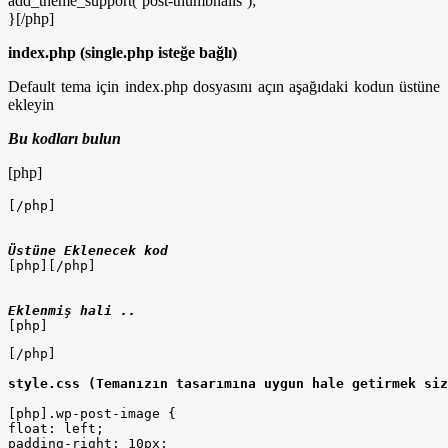
add_theme_support(‘post-thumbnails’);
}[/php]
index.php (single.php isteğe bağlı)
Default tema için index.php dosyasını açın aşağıdaki kodun üstüne
ekleyin
Bu kodları bulun
[php]
[/php]

Üstüne Eklenecek kod
[php]
[/php]

Eklenmiş hali .. 
[php]
[/php]

style.css (Temanızın tasarımına uygun hale getirmek siz
[php].wp-post-image {

float: left;

padding-right: 10px;
