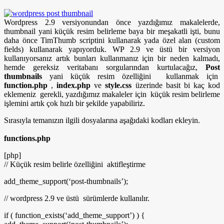
Wordpress 2.9 versiyonundan önce yazdığımız makalelerde,
thumbnail yani küçük resim belirleme baya bir meşakatli işti, bunu
daha önce TimThumb scriptini kullanarak yada özel alan (custom
fields) kullanarak yapıyorduk. WP 2.9 ve üstü bir versiyon
kullanıyorsanız artık bunları kullanmanız için bir neden kalmadı,
hemde gereksiz veritabanı sorgularından kurtulacağız,
Post
thumbnails
yani küçük resim özelliğini kullanmak için
function.php
,
index.php
ve
style.css
üzerinde basit bi kaç kod
eklemeniz gerekli, yazdığımız makaleler için küçük resim belirleme
işlemini artık çok hızlı bir şekilde yapabiliriz.
Sırasıyla temanızın ilgili dosyalarına aşağıdaki kodları ekleyin.
functions.php
[php]
// Küçük resim belirle özelliğini aktifleştirme
add_theme_support(‘post-thumbnails’);
// wordpress 2.9 ve üstü sürümlerde kullanılır.
if ( function_exists(‘add_theme_support’) ) {