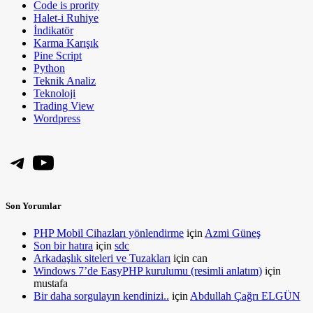
Code is prority
Halet-i Ruhiye
İndikatör
Karma Karışık
Pine Script
Python
Teknik Analiz
Teknoloji
Trading View
Wordpress
Telegram
YouTube
Son Yorumlar
PHP Mobil Cihazları yönlendirme
için
Azmi Güneş
Son bir hatıra
için
sdc
Arkadaşlık siteleri ve Tuzakları
için
can
Windows 7’de EasyPHP kurulumu (resimli anlatım)
için
mustafa
Bir daha sorgulayın kendinizi..
için
Abdullah Çağrı ELGÜN