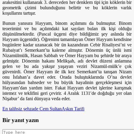
arakesitini kullanarak 3. dereceden her denklem tipi için köklerin bir
geometrik çizimi bulunduğunu belirtir ve bu köklerin varlık
koşullarını tartışır.
Bunun yanısıra Hayyam, binom açılımını da bulmuştur. Binom
teoerimini ve bu açılımdaki kat sayıları bulan ilk kişi olduğu
düşünülmektedir. (Pascal üçgeni diye bildiğimiz şey aslında bir
Hayyam üçgenidir). Öğrenimi tamamlayan Ömer Hayyam kendisine
bugünlere kadar uzanacak bir ün kazandıran Cebir Risaliyesi’ni ve
Rubaiyat’ı Semerkant’ta kaleme almıştır. Dönemin üç ünlü ismi
Nizamülmülk, Hasan Sabbah ve Ömer Hayyam bu şehirde bir araya
gelmiştir. Dönemin hakanı Melikşah, adı devlet düzeni anlamına
gelen ve bu ada yakışır yaşayan veziri Nizamül-mülk’e çok
güvenirdi. Ömer Hayyam ile ilk kez Semerkant’ta tanışan Nizam
onu İsfahan’a davet eder. Orada buluştuklarında O’na devlet
hülyasından bahseder ve bu büyük hayalinin gerçekleşmesi için
Hayyam’dan yardım ister. Fakat Hayyam devlet işlerine karışmak
istemez ve teklifini geri çevirir. 4 Aralık 1131′de doğduğu yer olan
Nişabur’ da fani dünyaya veda eder.
En talihsiz şehzade Cem Sultan
Aşkın Tarifi
Bir yanıt yazın