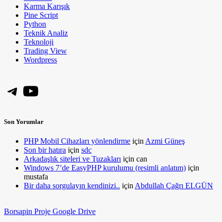
Karma Karışık
Pine Script
Python
Teknik Analiz
Teknoloji
Trading View
Wordpress
Telegram
YouTube
Son Yorumlar
PHP Mobil Cihazları yönlendirme
için
Azmi Güneş
Son bir hatıra
için
sdc
Arkadaşlık siteleri ve Tuzakları
için
can
Windows 7’de EasyPHP kurulumu (resimli anlatım)
için
mustafa
Bir daha sorgulayın kendinizi..
için
Abdullah Çağrı ELGÜN
Borsapin Proje Google Drive