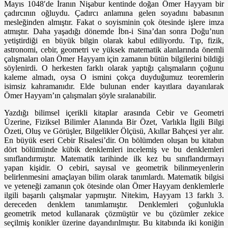
Mayıs 1048′de İranın Nişabur kentinde doğan Ömer Hayyam bir
çadırcının oğluydu. Çadırcı anlamına gelen soyadını babasının
mesleğinden almıştır. Fakat o soyisminin çok ötesinde işlere imza
atmıştır. Daha yaşadığı dönemde İbn-i Sina’dan sonra Doğu’nun
yetiştirdiği en büyük bilgin olarak kabul ediliyordu. Tıp, fizik,
astronomi, cebir, geometri ve yüksek matematik alanlarında önemli
çalışmaları olan Ömer Hayyam için zamanın bütün bilgilerini bildiği
söylenirdi. O herkesten farklı olarak yaptığı çalışmaların çoğunu
kaleme almadı, oysa O ismini çokça duyduğumuz teoremlerin
isimsiz kahramanıdır. Elde bulunan ender kayıtlara dayanılarak
Ömer Hayyam’ın çalışmaları şöyle sıralanabilir.
Yazdığı bilimsel içerikli kitaplar arasında Cebir ve Geometri
Üzerine, Fiziksel Bilimler Alanında Bir Özet, Varlıkla İlgili Bilgi
Özeti, Oluş ve Görüşler, Bilgelikler Ölçüsü, Akıllar Bahçesi yer alır.
En büyük eseri Cebir Risalesi’dir.
On bölümden oluşan bu kitabın
dört bölümünde kübik denklemleri incelemiş ve bu denklemleri
sınıflandırmıştır. Matematik tarihinde ilk kez bu sınıflandırmayı
yapan kişidir. O cebiri, sayısal ve geometrik bilinmeyenlerin
belirlenmesini amaçlayan bilim olarak tanımlardı. Matematik bilgisi
ve yeteneği zamanın çok ötesinde olan Ömer Hayyam denklemlerle
ilgili başarılı çalışmalar yapmıştır. Nitekim, Hayyam 13 farklı 3.
dereceden denklem tanımlamıştır. Denklemleri çoğunlukla
geometrik metod kullanarak çözmüştür ve bu çözümler zekice
seçilmiş konikler üzerine dayandırılmıştır. Bu kitabında iki koniğin