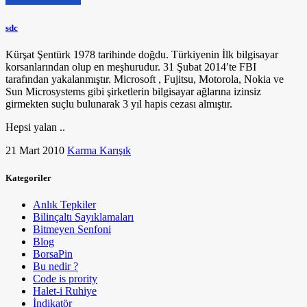
sdc
Kürşat Şentürk 1978 tarihinde doğdu. Türkiyenin İlk bilgisayar
korsanlarından olup en meşhurudur. 31 Şubat 2014′te FBI
tarafından yakalanmıştır. Microsoft , Fujitsu, Motorola, Nokia ve
Sun Microsystems gibi şirketlerin bilgisayar ağlarına izinsiz
girmekten suçlu bulunarak 3 yıl hapis cezası almıştır.
Hepsi yalan ..
21 Mart 2010
Karma Karışık
Kategoriler
Anlık Tepkiler
Bilinçaltı Sayıklamaları
Bitmeyen Senfoni
Blog
BorsaPin
Bu nedir ?
Code is prority
Halet-i Ruhiye
İndikatör