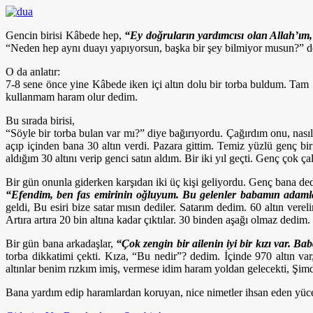
Gencin birisi Kâbede hep,
“Ey doğruların yardımcısı olan Allah’ı
“Neden hep aynı duayı yapıyorsun, başka bir şey bilmiyor musun?” d
O da anlatır:
7-8 sene önce yine Kâbede iken içi altın dolu bir torba buldum. Tam 1
kullanmam haram olur dedim.
Bu sırada birisi,
“Söyle bir torba bulan var mı?” diye bağırıyordu. Çağırdım onu, nasıl 
açıp içinden bana 30 altın verdi. Pazara gittim. Temiz yüzlü genç bir 
aldığım 30 altını verip genci satın aldım. Bir iki yıl geçti. Genç çok
Bir gün onunla giderken karşıdan iki üç kişi geliyordu. Genç bana ded
“Efendim, ben fas emirinin oğluyum. Bu gelenler babamın adamları
geldi, Bu esiri bize satar mısın dediler. Satarım dedim. 60 altın ver
Artıra artıra 20 bin altına kadar çıktılar. 30 binden aşağı olmaz dedim. Ç
Bir gün bana arkadaşlar,
“Çok zengin bir ailenin iyi bir kızı var. Ba
torba dikkatimi çekti. Kıza, “Bu nedir”? dedim. İçinde 970 altın v
altınlar benim rızkım imiş, vermese idim haram yoldan gelecekti, Şimd
Bana yardım edip haramlardan koruyan, nice nimetler ihsan eden y