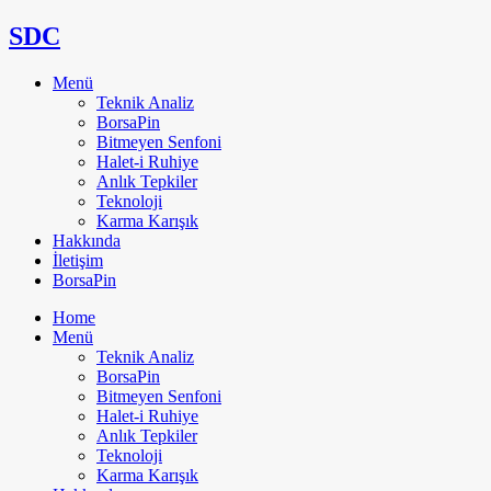
SDC
Menü
Teknik Analiz
BorsaPin
Bitmeyen Senfoni
Halet-i Ruhiye
Anlık Tepkiler
Teknoloji
Karma Karışık
Hakkında
İletişim
BorsaPin
Home
Menü
Teknik Analiz
BorsaPin
Bitmeyen Senfoni
Halet-i Ruhiye
Anlık Tepkiler
Teknoloji
Karma Karışık