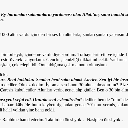
m, Ey haramdan sakınanların yardımcısı olan Allah’ım, sana hamdü 
er.
000 altın vardı. içimden bir ses bu altınlarla, şunları şunları yaparsı
bir torbaydı, içinde ne vardı diye sordum. Torbayı tarif etti ve içinde
esiri överek satıyorlardı. Gencin , temizliği dikkatimi çekti. Yanların
 çalışkan, çok edepli idi. Onu aldığıma çok memnun olmuştum.
i ki,
. Beni buldular. Senden beni satın almak isterler. Sen iyi bir ins
elim dediler. Olmaz dedim. İyi ama sen bunu 30 altına almadın mı? Biz 
aresiz kabul ettiler. Altınları verip, genci alıp gittiler. Ben o 30 bin al
bası yeni vefat etti. Onunla seni evlendirelim”
dediler. ben de “olur” de
ar, babam kâbe’de bunu kaybetmiş, bulan gence 30′ unu vermiş, kalan
i helal yoldan yine bana geldi.
üce Rabbime hamd ederim. Takdirden ötesi yok… Nasipten ötesi yok…