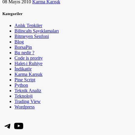
08 Mayıs 2010
Karma Karışık
Kategoriler
Anlık Tepkiler
Bilinçaltı Sayıklamaları
Bitmeyen Senfoni
Blog
BorsaPin
Bu nedir ?
Code is prority
Halet-i Ruhiye
İndikatör
Karma Karışık
Pine Script
Python
Teknik Analiz
Teknoloji
Trading View
Wordpress
Telegram
YouTube