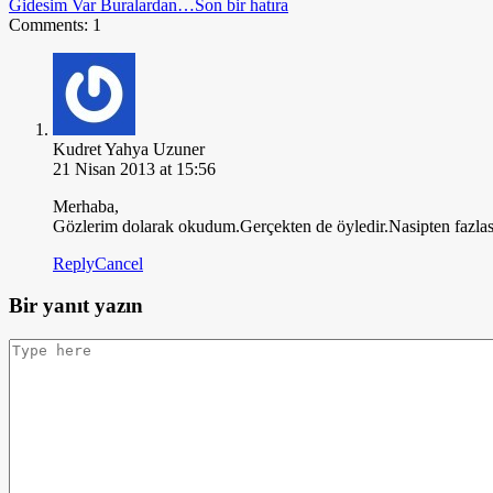
Gidesim Var Buralardan…
Son bir hatıra
Comments: 1
Kudret Yahya Uzuner
21 Nisan 2013 at 15:56
Merhaba,
Gözlerim dolarak okudum.Gerçekten de öyledir.Nasipten fazlası
Reply
Cancel
Bir yanıt yazın