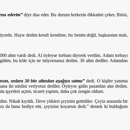
sena ederim”
diye dua eder. Bu durum herkesin dikkatini çeker. Birisi,
n diyordu. Hayır dedim kendi kendime, bu benim değil, başkasının malı,
 1000 altın vardı dedi. Al öyleyse torbanı diyerek verdim. Adam torbayı
a gittim, bu köle için ne istiyorsunuz dedim. 30 altın dediler. Adamdan
ansın, onlara 30 bin altından aşağıya satma”
dedi. O kişiler yanıma
sana iki mislini veriyoruz dediler. Öyleyse gidin pazardan alın dedim.
tınla işyerleri açtım, ticaret yaptım, daha çok zengin oldum.
dim. Nikah kıyıldı. Deve yükleri çeyizini getirdiler. Çeyiz arasında bir
ını da bana hediye etti, çeyizine koyarsın dedi.” demek ki bulduğum