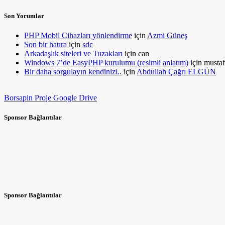
Son Yorumlar
PHP Mobil Cihazları yönlendirme
için
Azmi Güneş
Son bir hatıra
için
sdc
Arkadaşlık siteleri ve Tuzakları
için
can
Windows 7’de EasyPHP kurulumu (resimli anlatım)
için
mustaf
Bir daha sorgulayın kendinizi..
için
Abdullah Çağrı ELGÜN
Borsapin Proje Google Drive
Sponsor Bağlantılar
Sponsor Bağlantılar