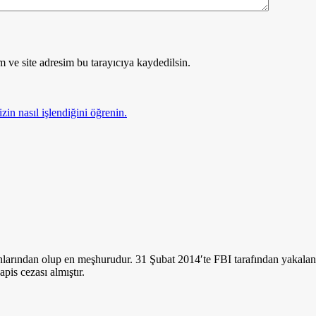
 ve site adresim bu tarayıcıya kaydedilsin.
zin nasıl işlendiğini öğrenin.
nlarından olup en meşhurudur. 31 Şubat 2014′te FBI tarafından yakalan
apis cezası almıştır.