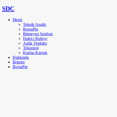
SDC
Menü
Teknik Analiz
BorsaPin
Bitmeyen Senfoni
Halet-i Ruhiye
Anlık Tepkiler
Teknoloji
Karma Karışık
Hakkında
İletişim
BorsaPin