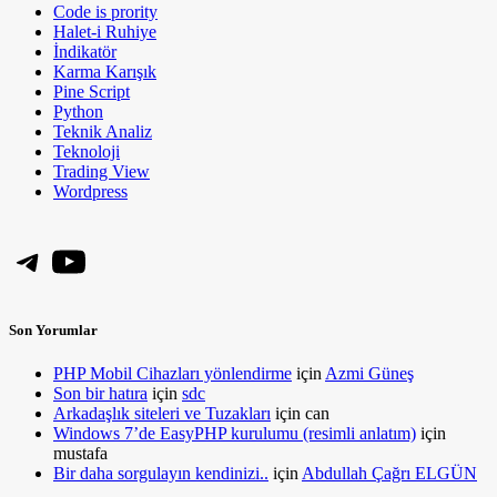
Code is prority
Halet-i Ruhiye
İndikatör
Karma Karışık
Pine Script
Python
Teknik Analiz
Teknoloji
Trading View
Wordpress
Telegram
YouTube
Son Yorumlar
PHP Mobil Cihazları yönlendirme
için
Azmi Güneş
Son bir hatıra
için
sdc
Arkadaşlık siteleri ve Tuzakları
için
can
Windows 7’de EasyPHP kurulumu (resimli anlatım)
için
mustafa
Bir daha sorgulayın kendinizi..
için
Abdullah Çağrı ELGÜN