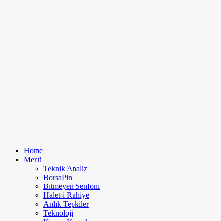
Home
Menü
Teknik Analiz
BorsaPin
Bitmeyen Senfoni
Halet-i Ruhiye
Anlık Tepkiler
Teknoloji