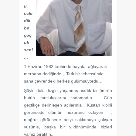
u
özle
dik
be
çoç
uk
seni
…
1 Haziran 1982 tarihinde hayata ağlayarak
merhaba dediğinde , Tatlı bir tebessümle
sana çevrendeki herkes gülümsüyordu…
Şöyle dolu dizgin yaşanmış asırlık bir ömrün
bütün mutluluklarını tadamadın . Gün
geçtikçe derinleşen acılarınla , Küstah kibirli
görünsede ölümün huzurunu özleyen ,
mağrur görünsede acıyı saklamaya çalışan
yüzünle, başka bir yıldönümünde bizleri
yalnız bıraktın..