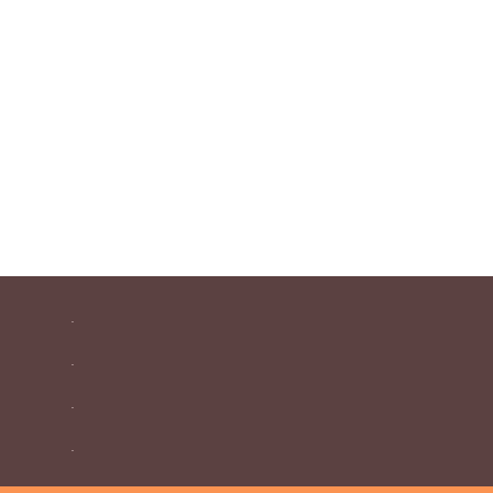
.
.
.
.