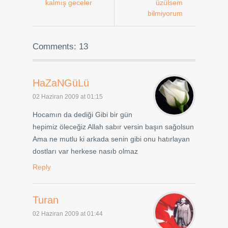
kalmış geceler
üzülsem
bilmiyorum
Comments: 13
HaZaNGüLü
02 Haziran 2009 at 01:15
Hocamın da dediği Gibi bir gün
hepimiz öleceğiz Allah sabır versin başın sağolsun
Ama ne mutlu ki arkada senin gibi onu hatırlayan
dostları var herkese nasıb olmaz
Reply
Turan
02 Haziran 2009 at 01:44