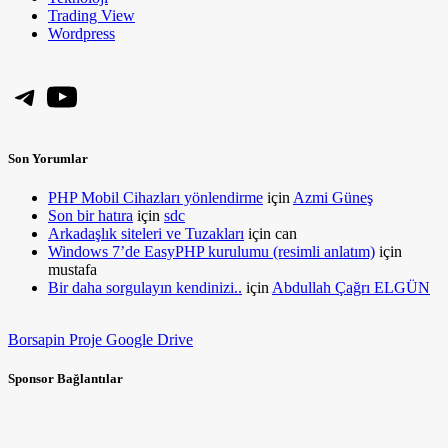
Trading View
Wordpress
Telegram
YouTube
Son Yorumlar
PHP Mobil Cihazları yönlendirme
için
Azmi Güneş
Son bir hatıra
için
sdc
Arkadaşlık siteleri ve Tuzakları
için
can
Windows 7’de EasyPHP kurulumu (resimli anlatım)
için
mustafa
Bir daha sorgulayın kendinizi..
için
Abdullah Çağrı ELGÜN
Borsapin Proje Google Drive
Sponsor Bağlantılar