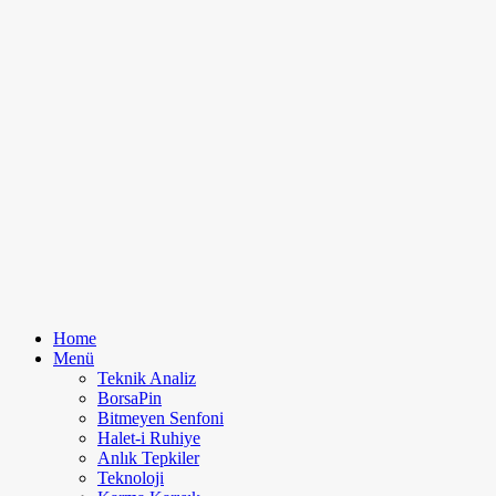
Home
Menü
Teknik Analiz
BorsaPin
Bitmeyen Senfoni
Halet-i Ruhiye
Anlık Tepkiler
Teknoloji