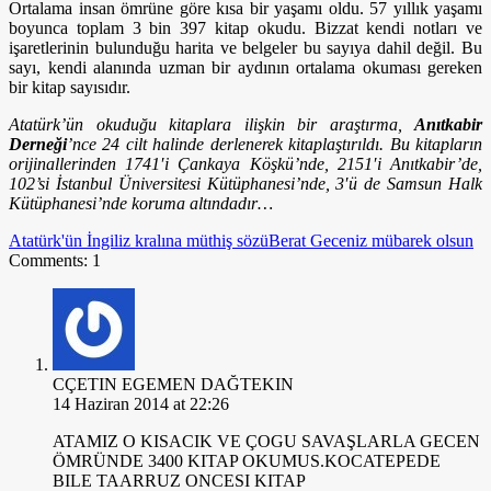
Ortalama insan ömrüne göre kısa bir yaşamı oldu. 57 yıllık yaşamı
boyunca toplam 3 bin 397 kitap okudu. Bizzat kendi notları ve
işaretlerinin bulunduğu harita ve belgeler bu sayıya dahil değil. Bu
sayı, kendi alanında uzman bir aydının ortalama okuması gereken
bir kitap sayısıdır.
Atatürk’ün okuduğu kitaplara ilişkin bir araştırma,
Anıtkabir
Derneği
’nce 24 cilt halinde derlenerek kitaplaştırıldı. Bu kitapların
orijinallerinden 1741′i Çankaya Köşkü’nde, 2151′i Anıtkabir’de,
102’si İstanbul Üniversitesi Kütüphanesi’nde, 3′ü de Samsun Halk
Kütüphanesi’nde koruma altındadır…
Atatürk'ün İngiliz kralına müthiş sözü
Berat Geceniz mübarek olsun
Comments: 1
CÇETIN EGEMEN DAĞTEKIN
14 Haziran 2014 at 22:26
ATAMIZ O KISACIK VE ÇOGU SAVAŞLARLA GECEN
ÖMRÜNDE 3400 KITAP OKUMUS.KOCATEPEDE
BILE TAARRUZ ONCESI KITAP