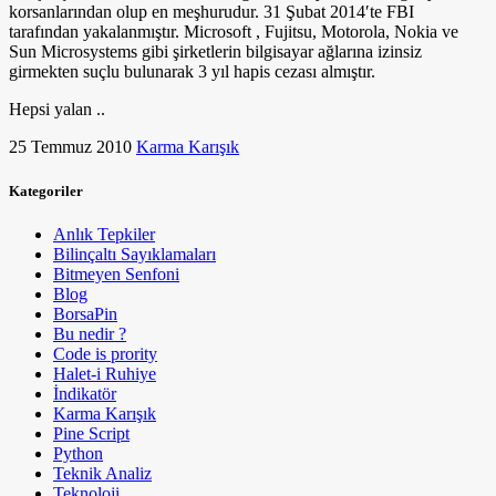
korsanlarından olup en meşhurudur. 31 Şubat 2014′te FBI
tarafından yakalanmıştır. Microsoft , Fujitsu, Motorola, Nokia ve
Sun Microsystems gibi şirketlerin bilgisayar ağlarına izinsiz
girmekten suçlu bulunarak 3 yıl hapis cezası almıştır.
Hepsi yalan ..
25 Temmuz 2010
Karma Karışık
Kategoriler
Anlık Tepkiler
Bilinçaltı Sayıklamaları
Bitmeyen Senfoni
Blog
BorsaPin
Bu nedir ?
Code is prority
Halet-i Ruhiye
İndikatör
Karma Karışık
Pine Script
Python
Teknik Analiz
Teknoloji