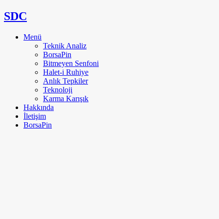
SDC
Menü
Teknik Analiz
BorsaPin
Bitmeyen Senfoni
Halet-i Ruhiye
Anlık Tepkiler
Teknoloji
Karma Karışık
Hakkında
İletişim
BorsaPin