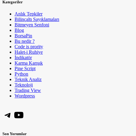
Kategoriler
Anlık Tepkiler
Bilinçaltı Sayıklamaları
Bitmeyen Senfoni
Blog
BorsaPin
Bu nedir ?
Code is prority
Halet-i Ruhiye
İndikatör
Karma Karışık
Pine Script
Python
Teknik Analiz
Teknoloji
Trading View
Wordpress
Telegram
YouTube
Son Yorumlar