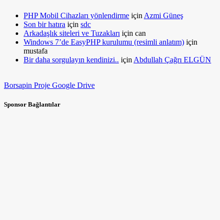
PHP Mobil Cihazları yönlendirme
için
Azmi Güneş
Son bir hatıra
için
sdc
Arkadaşlık siteleri ve Tuzakları
için
can
Windows 7’de EasyPHP kurulumu (resimli anlatım)
için
mustafa
Bir daha sorgulayın kendinizi..
için
Abdullah Çağrı ELGÜN
Borsapin Proje Google Drive
Sponsor Bağlantılar