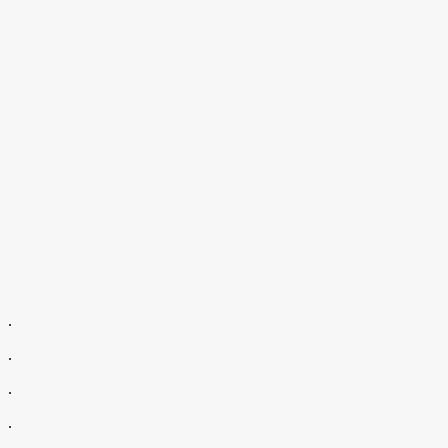
.
.
.
.