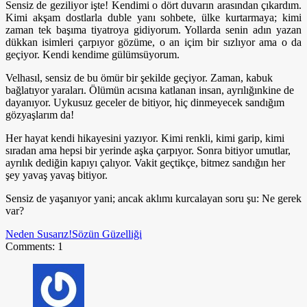
Sensiz de geziliyor işte! Kendimi o dört duvarın arasından çıkardım.
Kimi akşam dostlarla duble yanı sohbete, ülke kurtarmaya; kimi
zaman tek başıma tiyatroya gidiyorum. Yollarda senin adın yazan
dükkan isimleri çarpıyor gözüme, o an içim bir sızlıyor ama o da
geçiyor. Kendi kendime gülümsüyorum.
Velhasıl, sensiz de bu ömür bir şekilde geçiyor. Zaman, kabuk
bağlatıyor yaraları. Ölümün acısına katlanan insan, ayrılığınkine de
dayanıyor. Uykusuz geceler de bitiyor, hiç dinmeyecek sandığım
gözyaşlarım da!
Her hayat kendi hikayesini yazıyor. Kimi renkli, kimi garip, kimi
sıradan ama hepsi bir yerinde aşka çarpıyor. Sonra bitiyor umutlar,
ayrılık dediğin kapıyı çalıyor. Vakit geçtikçe, bitmez sandığın her
şey yavaş yavaş bitiyor.
Sensiz de yaşanıyor yani; ancak aklımı kurcalayan soru şu: Ne gerek
var?
Neden Susarız!
Sözün Güzelliği
Comments: 1