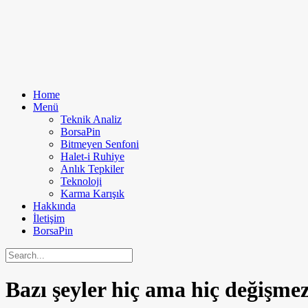
Home
Menü
Teknik Analiz
BorsaPin
Bitmeyen Senfoni
Halet-i Ruhiye
Anlık Tepkiler
Teknoloji
Karma Karışık
Hakkında
İletişim
BorsaPin
Bazı şeyler hiç ama hiç değişme