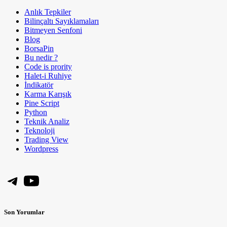
Anlık Tepkiler
Bilinçaltı Sayıklamaları
Bitmeyen Senfoni
Blog
BorsaPin
Bu nedir ?
Code is prority
Halet-i Ruhiye
İndikatör
Karma Karışık
Pine Script
Python
Teknik Analiz
Teknoloji
Trading View
Wordpress
Telegram
YouTube
Son Yorumlar