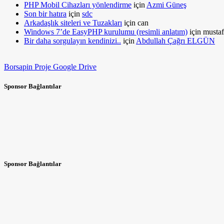
PHP Mobil Cihazları yönlendirme
için
Azmi Güneş
Son bir hatıra
için
sdc
Arkadaşlık siteleri ve Tuzakları
için
can
Windows 7’de EasyPHP kurulumu (resimli anlatım)
için
mustaf
Bir daha sorgulayın kendinizi..
için
Abdullah Çağrı ELGÜN
Borsapin Proje Google Drive
Sponsor Bağlantılar
Sponsor Bağlantılar