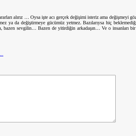
ararları alırız … Oysa işte acı gerçek değişimi isteriz ama değişmeyi 
şmez ya da değiştirmeye gücümüz yetmez. Bazılarıysa hiç beklemediği
, bazen sevgilin… Bazen de yitirdiğin arkadaşın… Ve o insanları bi
..