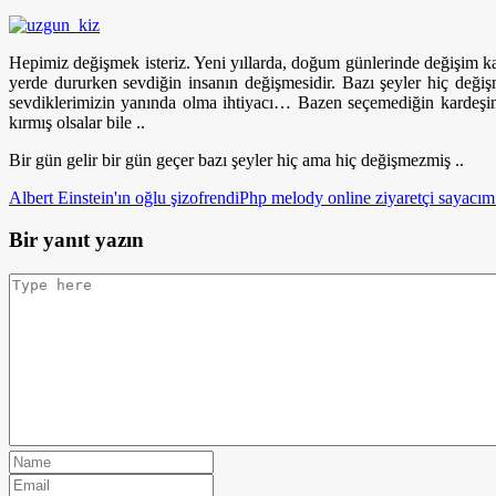
Hepimiz değişmek isteriz. Yeni yıllarda, doğum günlerinde değişim k
yerde dururken sevdiğin insanın değişmesidir. Bazı şeyler hiç deği
sevdiklerimizin yanında olma ihtiyacı… Bazen seçemediğin kardeşin
kırmış olsalar bile ..
Bir gün gelir bir gün geçer bazı şeyler hiç ama hiç değişmezmiş ..
Albert Einstein'ın oğlu şizofrendi
Php melody online ziyaretçi sayacım.
Bir yanıt yazın