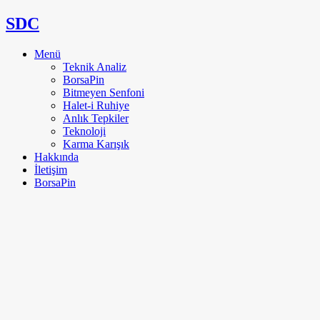
SDC
Menü
Teknik Analiz
BorsaPin
Bitmeyen Senfoni
Halet-i Ruhiye
Anlık Tepkiler
Teknoloji
Karma Karışık
Hakkında
İletişim
BorsaPin