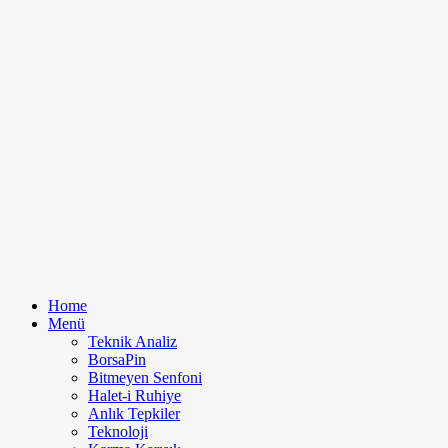
Home
Menü
Teknik Analiz
BorsaPin
Bitmeyen Senfoni
Halet-i Ruhiye
Anlık Tepkiler
Teknoloji