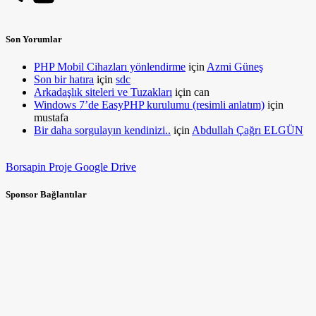
Son Yorumlar
PHP Mobil Cihazları yönlendirme
için
Azmi Güneş
Son bir hatıra
için
sdc
Arkadaşlık siteleri ve Tuzakları
için
can
Windows 7’de EasyPHP kurulumu (resimli anlatım)
için
mustafa
Bir daha sorgulayın kendinizi..
için
Abdullah Çağrı ELGÜN
Borsapin Proje Google Drive
Sponsor Bağlantılar