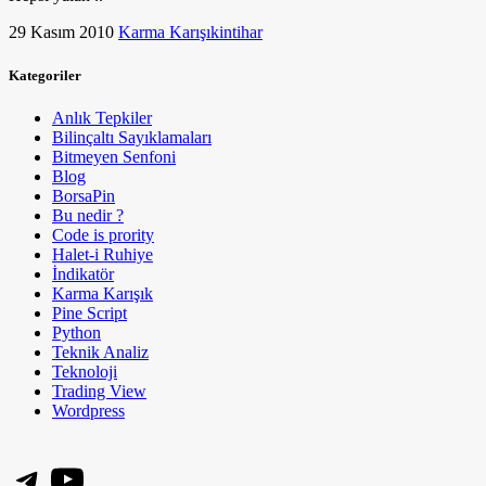
29 Kasım 2010
Karma Karışık
intihar
Kategoriler
Anlık Tepkiler
Bilinçaltı Sayıklamaları
Bitmeyen Senfoni
Blog
BorsaPin
Bu nedir ?
Code is prority
Halet-i Ruhiye
İndikatör
Karma Karışık
Pine Script
Python
Teknik Analiz
Teknoloji
Trading View
Wordpress
Telegram
YouTube