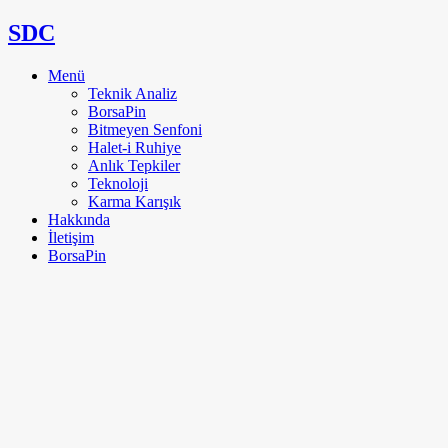
SDC
Menü
Teknik Analiz
BorsaPin
Bitmeyen Senfoni
Halet-i Ruhiye
Anlık Tepkiler
Teknoloji
Karma Karışık
Hakkında
İletişim
BorsaPin