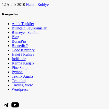
12 Aralık 2010
Halet-i Ruhiye
Kategoriler
Anlık Tepkiler
Bilinçaltı Sayıklamaları
Bitmeyen Senfoni
Blog
BorsaPin
Bu nedir ?
Code is prority
Halet-i Ruhiye
İndikatör
Karma Karışık
Pine Script
Python
Teknik Analiz
Teknoloji
Trading View
Wordpress
Telegram
YouTube