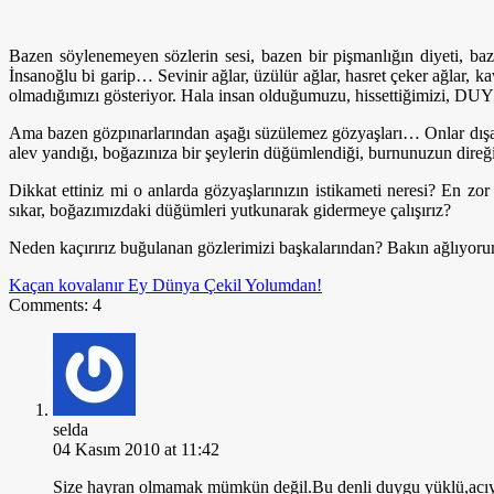
Bazen söylenemeyen sözlerin sesi, bazen bir pişmanlığın diyeti, ba
İnsanoğlu bi garip… Sevinir ağlar, üzülür ağlar, hasret çeker ağlar, 
olmadığımızı gösteriyor. Hala insan olduğumuzu, hissettiğimizi,
Ama bazen gözpınarlarından aşağı süzülemez gözyaşları… Onlar dışa a
alev yandığı, boğazınıza bir şeylerin düğümlendiği, burnunuzun direği
Dikkat ettiniz mi o anlarda gözyaşlarınızın istikameti neresi? En 
sıkar, boğazımızdaki düğümleri yutkunarak gidermeye çalışırız?
Neden kaçırırız buğulanan gözlerimizi başkalarından? Bakın ağlıy
Kaçan kovalanır
Ey Dünya Çekil Yolumdan!
Comments: 4
selda
04 Kasım 2010 at 11:42
Size hayran olmamak mümkün değil.Bu denli duygu yüklü,acıyla 