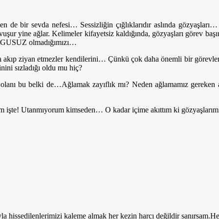
zen de bir sevda nefesi… Sessizliğin çığlıklarıdır aslında gözyaşları
kavuşur yine ağlar. Kelimeler kifayetsiz kaldığında, gözyaşları görev b
 DUYGUSUZ olmadığımızı…
kıp ziyan etmezler kendilerini… Çünkü çok daha önemli bir görevleri va
nini sızladığı oldu mu hiç?
zor olanı bu belki de…Ağlamak zayıflık mı? Neden ağlamamız gereken an
orum işte! Utanmıyorum kimseden… O kadar içime akıttım ki gözyaşlar
hissedilenlerimizi kaleme almak her kezin harcı değildir sanırsam.He