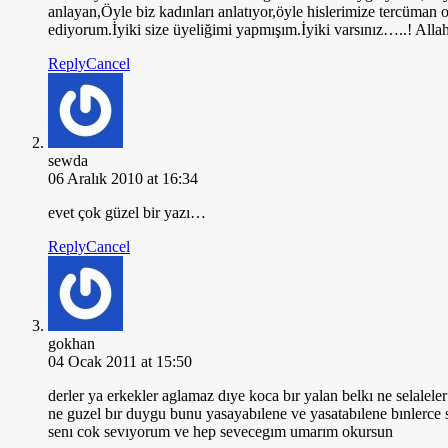
anlayan,Öyle biz kadınları anlatıyor,öyle hislerimize tercüman o
ediyorum.İyiki size üyeliğimi yapmışım.İyiki varsınız…..! All
Reply
Cancel
sewda
06 Aralık 2010 at 16:34
evet çok güzel bir yazı…
Reply
Cancel
gokhan
04 Ocak 2011 at 15:50
derler ya erkekler aglamaz dıye koca bır yalan belkı ne selale
ne guzel bır duygu bunu yasayabılene ve yasatabılene bınlerce 
senı cok sevıyorum ve hep sevecegım umarım okursun