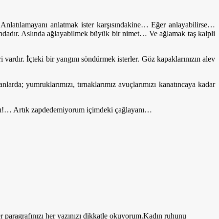
… Anlatılamayanı anlatmak ister karşısındakine… Eğer anlayabilirse…
aşındadır. Aslında ağlayabilmek büyük bir nimet… Ve ağlamak taş kalpli
rdır. İçteki bir yangını söndürmek isterler. Göz kapaklarınızın alev
larda; yumruklarımızı, tırnaklarımız avuçlarımızı kanatıncaya kadar
ımı!… Artık zapdedemiyorum içimdeki çağlayanı…
r paragrafınızı her yazınızı dikkatle okuyorum.Kadın ruhunu