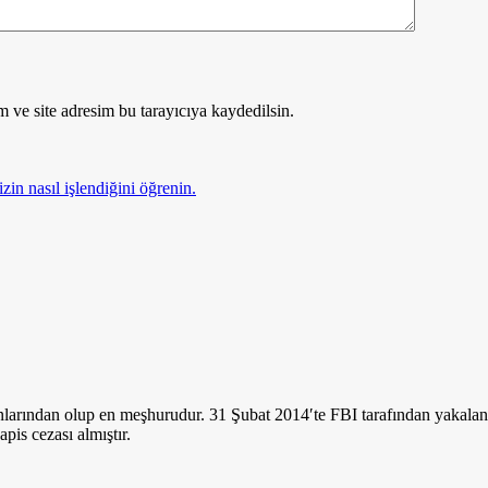
 ve site adresim bu tarayıcıya kaydedilsin.
zin nasıl işlendiğini öğrenin.
nlarından olup en meşhurudur. 31 Şubat 2014′te FBI tarafından yakalan
apis cezası almıştır.