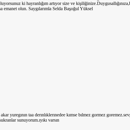
luyorsunuz ki hayranlığım artıyor size ve kişiliğinize.Duygusallığınıza,b
aha emanet olun. Saygılarımla Selda Başoğul Yüksel
ler akar yuregının taa derınlıklerınedee kımse bılmez gormez goremez.s
sukranlar sunuyorum.ıyıkı varsın