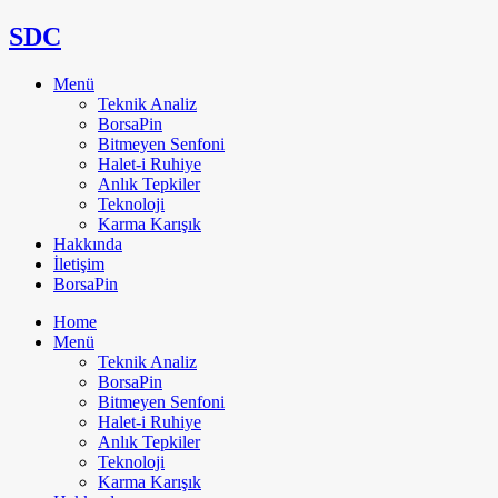
SDC
Menü
Teknik Analiz
BorsaPin
Bitmeyen Senfoni
Halet-i Ruhiye
Anlık Tepkiler
Teknoloji
Karma Karışık
Hakkında
İletişim
BorsaPin
Home
Menü
Teknik Analiz
BorsaPin
Bitmeyen Senfoni
Halet-i Ruhiye
Anlık Tepkiler
Teknoloji
Karma Karışık