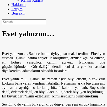
Karma Karışık
Hakkında
İletişim
BorsaPin
Evet yalnızım…
Evet yalnızım … Sadece bunu söyleyip susmak isterdim.. Ebediyen
susmak.. Çünkü canım acıyor.. Konuştukça, arzuladıkça, özledikçe,
en kötüsü yaşadıkça canım acıyor.. İyiliklerim bile
güçsüzlüğümden.. Güçsüzlüğümdendi, beni daha çok kırmasınlar
diye kendimi adamalarım olmadık insanlara!..
Evet yalnızım … Çünkü ne zaman aşkla büyülensem, o çok eski
korkum bana yaralı kendimi hatırlattı.. Ne zaman aşkla büyülensem,
aynı anda ayrılığın o korkunç hüznü kalbimi yaraladı. Suç senin
değil, özlemek değil, en büyük acı, bu giderek büyüyen boşlukmuş..
En büyük dert
“Kimi özlediğini, kimi sevdiğini bilememekmiş”
Sevgili, öyle yanlış bir yerdi ki bu dünya, ben seni en çok karanlıkta