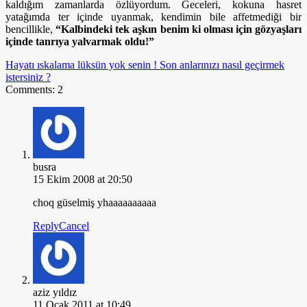
kaldığım zamanlarda özlüyordum. Geceleri, kokuna hasret
yatağımda ter içinde uyanmak, kendimin bile affetmediği bir
bencillikle,
“Kalbindeki tek aşkın benim ki olması için gözyaşları
içinde tanrıya yalvarmak oldu!”
Hayatı ıskalama lüksün yok senin !
Son anlarınızı nasıl geçirmek
istersiniz ?
Comments: 2
busra
15 Ekim 2008 at 20:50
choq güselmiş yhaaaaaaaaaa
Reply
Cancel
aziz yıldız
11 Ocak 2011 at 10:49