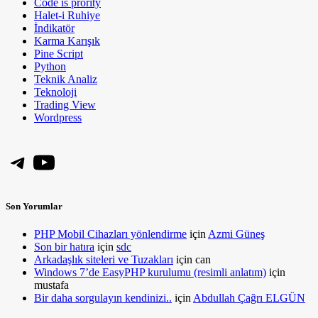
Code is prority
Halet-i Ruhiye
İndikatör
Karma Karışık
Pine Script
Python
Teknik Analiz
Teknoloji
Trading View
Wordpress
Telegram
YouTube
Son Yorumlar
PHP Mobil Cihazları yönlendirme
için
Azmi Güneş
Son bir hatıra
için
sdc
Arkadaşlık siteleri ve Tuzakları
için
can
Windows 7’de EasyPHP kurulumu (resimli anlatım)
için
mustafa
Bir daha sorgulayın kendinizi..
için
Abdullah Çağrı ELGÜN