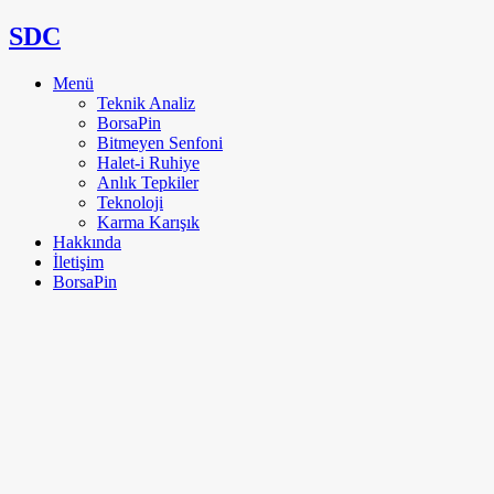
SDC
Menü
Teknik Analiz
BorsaPin
Bitmeyen Senfoni
Halet-i Ruhiye
Anlık Tepkiler
Teknoloji
Karma Karışık
Hakkında
İletişim
BorsaPin