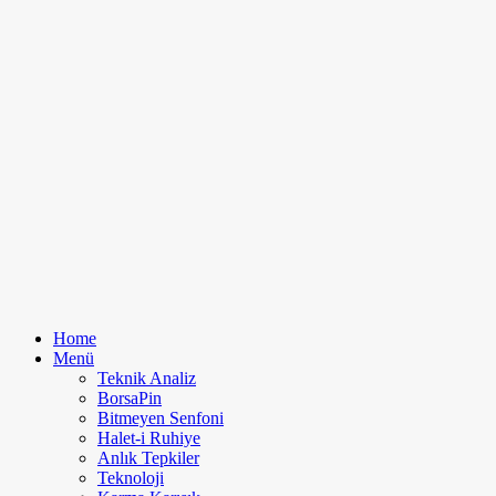
Home
Menü
Teknik Analiz
BorsaPin
Bitmeyen Senfoni
Halet-i Ruhiye
Anlık Tepkiler
Teknoloji