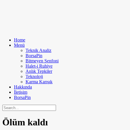
Home
Menü
Teknik Analiz
BorsaPin
Bitmeyen Senfoni
Halet-i Ruhiye
Anlık Tepkiler
Teknoloji
Karma Karışık
Hakkında
İletişim
BorsaPin
Ölüm kaldı