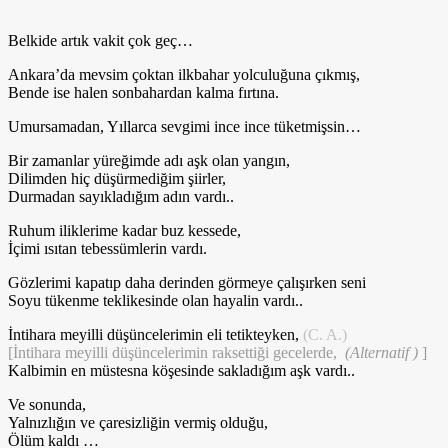
Belkide artık vakit çok geç…
Ankara’da mevsim çoktan ilkbahar yolculuğuna çıkmış,
Bende ise halen sonbahardan kalma fırtına.
Umursamadan, Yıllarca sevgimi ince ince tüketmişsin…
Bir zamanlar yüreğimde adı aşk olan yangın,
Dilimden hiç düşürmediğim şiirler,
Durmadan sayıkladığım adın vardı..
Ruhum iliklerime kadar buz kessede,
İçimi ısıtan tebessümlerin vardı.
Gözlerimi kapatıp daha derinden görmeye çalışırken seni
Soyu tükenme teklikesinde olan hayalin vardı..
İntihara meyilli düşüncelerimin eli tetikteyken,
(C. A.)
[İntihara meyilli düşüncelerimin raksettiği gecelerde,
(Alternatif )
]
Kalbimin en müstesna köşesinde sakladığım aşk vardı..
Ve sonunda,
Yalnızlığın ve çaresizliğin vermiş olduğu,
Ölüm kaldı …