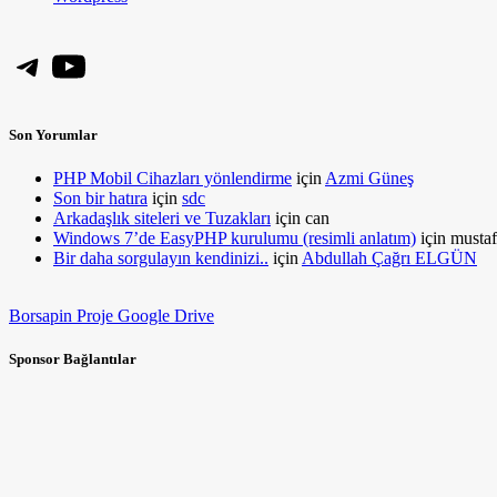
Telegram
YouTube
Son Yorumlar
PHP Mobil Cihazları yönlendirme
için
Azmi Güneş
Son bir hatıra
için
sdc
Arkadaşlık siteleri ve Tuzakları
için
can
Windows 7’de EasyPHP kurulumu (resimli anlatım)
için
mustaf
Bir daha sorgulayın kendinizi..
için
Abdullah Çağrı ELGÜN
Borsapin Proje Google Drive
Sponsor Bağlantılar