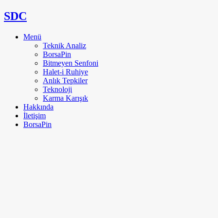
SDC
Menü
Teknik Analiz
BorsaPin
Bitmeyen Senfoni
Halet-i Ruhiye
Anlık Tepkiler
Teknoloji
Karma Karışık
Hakkında
İletişim
BorsaPin