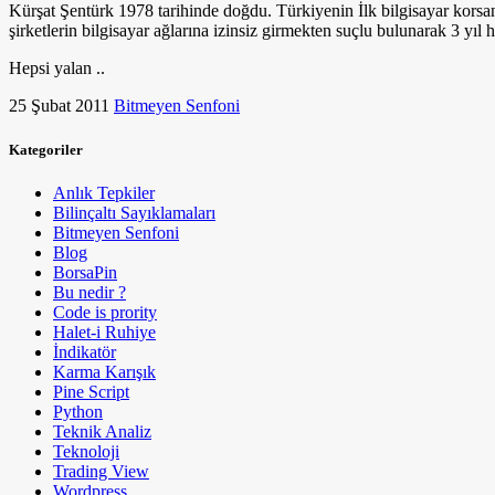
Kürşat Şentürk 1978 tarihinde doğdu. Türkiyenin İlk bilgisayar korsa
şirketlerin bilgisayar ağlarına izinsiz girmekten suçlu bulunarak 3 yıl h
Hepsi yalan ..
25 Şubat 2011
Bitmeyen Senfoni
Kategoriler
Anlık Tepkiler
Bilinçaltı Sayıklamaları
Bitmeyen Senfoni
Blog
BorsaPin
Bu nedir ?
Code is prority
Halet-i Ruhiye
İndikatör
Karma Karışık
Pine Script
Python
Teknik Analiz
Teknoloji
Trading View
Wordpress