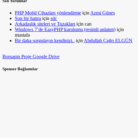
Son Yorumlar
PHP Mobil Cihazları yönlendirme
için
Azmi Güneş
Son bir hatıra
için
sdc
Arkadaşlık siteleri ve Tuzakları
için
can
Windows 7’de EasyPHP kurulumu (resimli anlatım)
için
mustafa
Bir daha sorgulayın kendinizi..
için
Abdullah Çağrı ELGÜN
Borsapin Proje Google Drive
Sponsor Bağlantılar