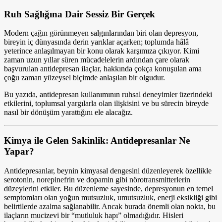
Ruh Sağlığına Dair Sessiz Bir Gerçek
Modern çağın görünmeyen salgınlarından biri olan depresyon,
bireyin iç dünyasında derin yarıklar açarken; toplumda hâlâ
yeterince anlaşılmayan bir konu olarak karşımıza çıkıyor. Kimi
zaman uzun yıllar süren mücadelelerin ardından çare olarak
başvurulan antidepresan ilaçlar, hakkında çokça konuşulan ama
çoğu zaman yüzeysel biçimde anlaşılan bir olgudur.
Bu yazıda, antidepresan kullanımının ruhsal deneyimler üzerindeki
etkilerini, toplumsal yargılarla olan ilişkisini ve bu sürecin bireyde
nasıl bir dönüşüm yarattığını ele alacağız.
Kimya ile Gelen Sakinlik: Antidepresanlar Ne
Yapar?
Antidepresanlar, beynin kimyasal dengesini düzenleyerek özellikle
serotonin, norepinefrin ve dopamin gibi nörotransmitterlerin
düzeylerini etkiler. Bu düzenleme sayesinde, depresyonun en temel
semptomları olan yoğun mutsuzluk, umutsuzluk, enerji eksikliği gibi
belirtilerde azalma sağlanabilir. Ancak burada önemli olan nokta, bu
ilaçların mucizevi bir “mutluluk hapı” olmadığıdır. Hisleri