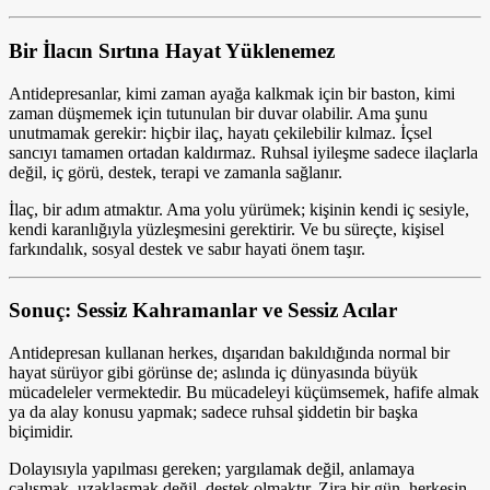
Bir İlacın Sırtına Hayat Yüklenemez
Antidepresanlar, kimi zaman ayağa kalkmak için bir baston, kimi
zaman düşmemek için tutunulan bir duvar olabilir. Ama şunu
unutmamak gerekir: hiçbir ilaç, hayatı çekilebilir kılmaz. İçsel
sancıyı tamamen ortadan kaldırmaz. Ruhsal iyileşme sadece ilaçlarla
değil, iç görü, destek, terapi ve zamanla sağlanır.
İlaç, bir adım atmaktır. Ama yolu yürümek; kişinin kendi iç sesiyle,
kendi karanlığıyla yüzleşmesini gerektirir. Ve bu süreçte, kişisel
farkındalık, sosyal destek ve sabır hayati önem taşır.
Sonuç: Sessiz Kahramanlar ve Sessiz Acılar
Antidepresan kullanan herkes, dışarıdan bakıldığında normal bir
hayat sürüyor gibi görünse de; aslında iç dünyasında büyük
mücadeleler vermektedir. Bu mücadeleyi küçümsemek, hafife almak
ya da alay konusu yapmak; sadece ruhsal şiddetin bir başka
biçimidir.
Dolayısıyla yapılması gereken; yargılamak değil, anlamaya
çalışmak, uzaklaşmak değil, destek olmaktır. Zira bir gün, herkesin