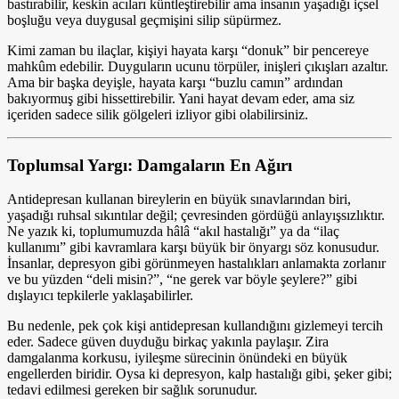
bastırabilir, keskin acıları küntleştirebilir ama insanın yaşadığı içsel
boşluğu veya duygusal geçmişini silip süpürmez.
Kimi zaman bu ilaçlar, kişiyi hayata karşı “donuk” bir pencereye
mahkûm edebilir. Duyguların ucunu törpüler, inişleri çıkışları azaltır.
Ama bir başka deyişle, hayata karşı “buzlu camın” ardından
bakıyormuş gibi hissettirebilir. Yani hayat devam eder, ama siz
içeriden sadece silik gölgeleri izliyor gibi olabilirsiniz.
Toplumsal Yargı: Damgaların En Ağırı
Antidepresan kullanan bireylerin en büyük sınavlarından biri,
yaşadığı ruhsal sıkıntılar değil; çevresinden gördüğü anlayışsızlıktır.
Ne yazık ki, toplumumuzda hâlâ “akıl hastalığı” ya da “ilaç
kullanımı” gibi kavramlara karşı büyük bir önyargı söz konusudur.
İnsanlar, depresyon gibi görünmeyen hastalıkları anlamakta zorlanır
ve bu yüzden “deli misin?”, “ne gerek var böyle şeylere?” gibi
dışlayıcı tepkilerle yaklaşabilirler.
Bu nedenle, pek çok kişi antidepresan kullandığını gizlemeyi tercih
eder. Sadece güven duyduğu birkaç yakınla paylaşır. Zira
damgalanma korkusu, iyileşme sürecinin önündeki en büyük
engellerden biridir. Oysa ki depresyon, kalp hastalığı gibi, şeker gibi;
tedavi edilmesi gereken bir sağlık sorunudur.