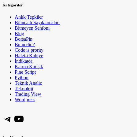
Kategoriler
Anlık Tepkiler
Bilinçaltı Sayıklamaları
Bitmeyen Senfoni
Blog
BorsaPin
Bu nedir ?
Code is prority
Halet-i Ruhiye
İndikatör
Karma Karışık
Pine Script
Python
Teknik Analiz
Teknoloji
Trading View
Wordpress
Telegram
YouTube