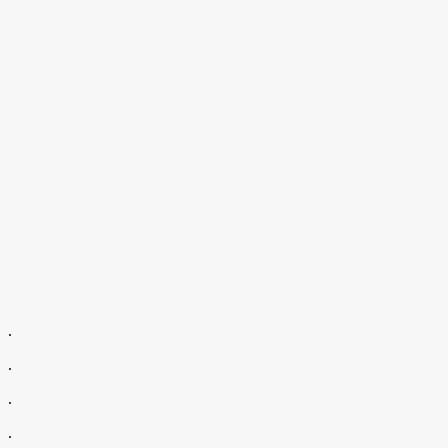
.
.
.
.