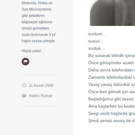
Motorola, Nokia ve
Sun Microsystems
gibi şirketlerin
bilgisayar ağlarına
izinsiz girmekten
sustum…
suçlu bulunarak 3 yıl
susun..
hapis cezası almıştır.
sustuk…
Hepsi yalan ..
Biz susarak bitirdik içim
Önce görüşmeler azaldı 
Daha sonra telefondaki
Zamanla telefonlardaki 
Yavaş yavaş öldürdük iç
11 Kasım 2008
Önce ben gitmek için a
Halet-i Ruhiye
Başladığımız gibi sessiz bi
Ama başlarken bu kadar ac
Sevgi vardı başlarda güv
Şimdi sensiz sessiz bir