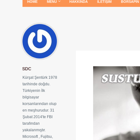
HOME
MENÜ
HAKKINDA
İLETIŞIM
BORSAPIN
SDC
Kürşat Şentürk 1978
tarihinde doğdu.
Türkiyenin İlk
bilgisayar
korsanlarından olup
en meşhurudur. 31
Şubat 2014′te FBI
tarafından
yakalanmıştır.
Microsoft , Fujitsu,