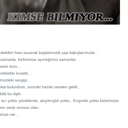
izdekileri hani susarak başlatmıstık yaa bakışlarımızla…
zamanla, birbirimize ayırdığımız zamanlar…
 sesin tonu…
sohbetler kısaldı…
imizdeki sevgiyi…
takta bulundum, sonraki hamle senden geldi…
tti bu ilişki
ı yoktu yüreklerde, alışılmışlık yoktu.. Kırgınlık yoktu birbirimize
en vardı sonsuz olan..
 dünya var…