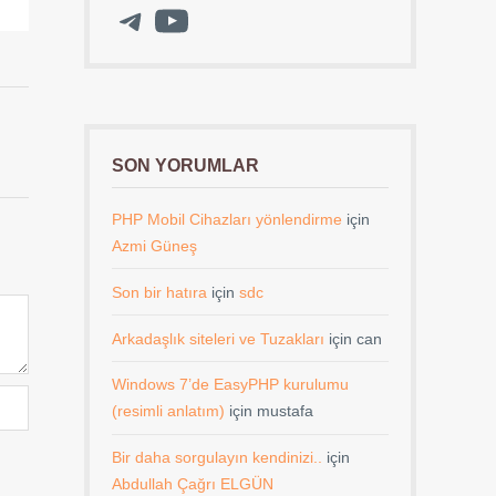
Telegram
YouTube
SON YORUMLAR
PHP Mobil Cihazları yönlendirme
için
Azmi Güneş
Son bir hatıra
için
sdc
Arkadaşlık siteleri ve Tuzakları
için
can
Windows 7’de EasyPHP kurulumu
(resimli anlatım)
için
mustafa
.
Bir daha sorgulayın kendinizi..
için
Abdullah Çağrı ELGÜN