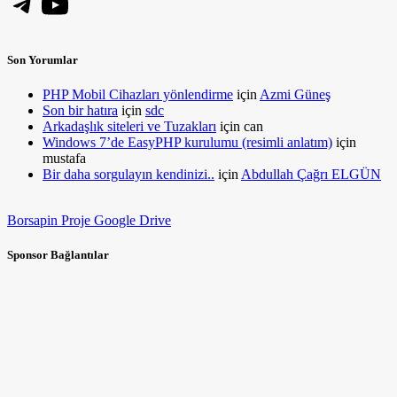
Telegram
YouTube
Son Yorumlar
PHP Mobil Cihazları yönlendirme
için
Azmi Güneş
Son bir hatıra
için
sdc
Arkadaşlık siteleri ve Tuzakları
için
can
Windows 7’de EasyPHP kurulumu (resimli anlatım)
için
mustafa
Bir daha sorgulayın kendinizi..
için
Abdullah Çağrı ELGÜN
Borsapin Proje Google Drive
Sponsor Bağlantılar