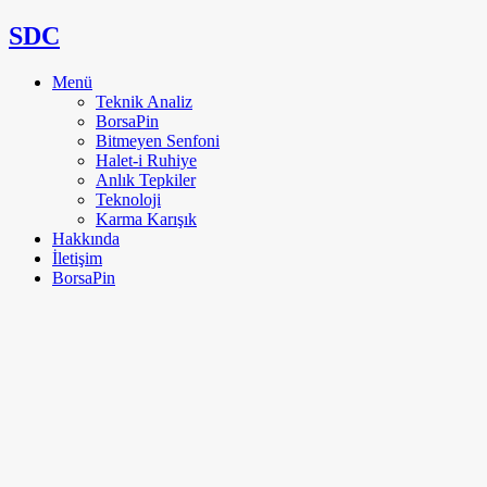
SDC
Menü
Teknik Analiz
BorsaPin
Bitmeyen Senfoni
Halet-i Ruhiye
Anlık Tepkiler
Teknoloji
Karma Karışık
Hakkında
İletişim
BorsaPin