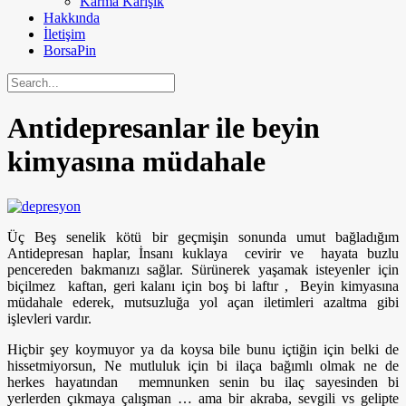
Karma Karışık
Hakkında
İletişim
BorsaPin
Antidepresanlar ile beyin
kimyasına müdahale
Üç Beş senelik kötü bir geçmişin sonunda umut bağladığım
Antidepresan haplar, İnsanı kuklaya cevirir ve hayata buzlu
pencereden bakmanızı sağlar. Sürünerek yaşamak isteyenler için
biçilmez kaftan, geri kalanı için boş bi laftır , Beyin kimyasına
müdahale ederek, mutsuzluğa yol açan iletimleri azaltma gibi
işlevleri vardır.
Hiçbir şey koymuyor ya da koysa bile bunu içtiğin için belki de
hissetmiyorsun, Ne mutluluk için bi ilaça bağımlı olmak ne de
herkes hayatından memnunken senin bu ilaç sayesinden bi
yerlerden çıkmaya çalışman … ama bir akraba, sevgili vs gelipte