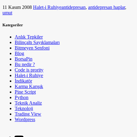
11 Kasım 2008
Halet-i Ruhiye
antidepresan
,
antidepresan haplar
,
umut
Kategoriler
Anlık Tepkiler
Bilinçaltı Sayıklamaları
Bitmeyen Senfoni
Blog
BorsaPin
Bu nedir ?
Code is prority
Halet-i Ruhiye
İndikatör
Karma Karışık
Pine Script
Python
Teknik Analiz
Teknoloji
Trading View
Wordpress