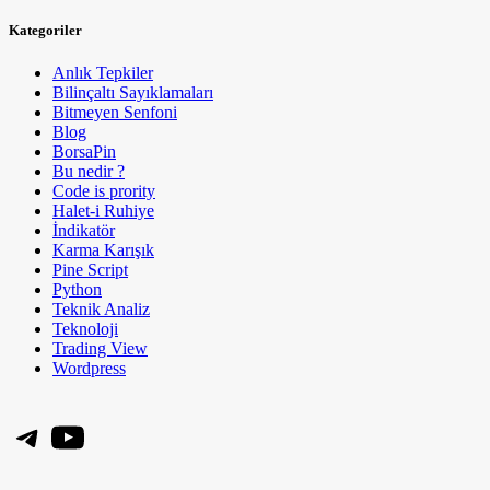
Kategoriler
Anlık Tepkiler
Bilinçaltı Sayıklamaları
Bitmeyen Senfoni
Blog
BorsaPin
Bu nedir ?
Code is prority
Halet-i Ruhiye
İndikatör
Karma Karışık
Pine Script
Python
Teknik Analiz
Teknoloji
Trading View
Wordpress
Telegram
YouTube