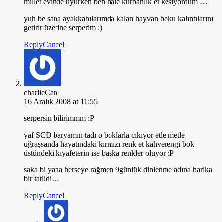
millet evinde uyurken ben hale kurbanlık et kesiyordum …
yuh be sana ayakkabılarımda kalan hayvan boku kalıntılarını
getirir üzerine serperim :)
Reply
Cancel
charlieCan
16 Aralık 2008 at 11:55
serpersin bilirimmm :P
yaf SCD baryamın tadı o boklarla cıkıyor etle metle
uğraşsanda hayatındaki kırmızı renk et kahverengi bok
üstündeki kıyafeterin ise başka renkler oluyor :P
saka bi yana herseye rağmen 9günlük dinlenme adına harika
bir tatildi…
Reply
Cancel