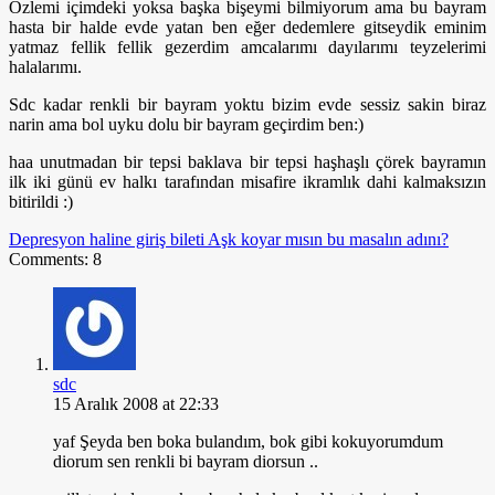
Özlemi içimdeki yoksa başka bişeymi bilmiyorum ama bu bayram
hasta bir halde evde yatan ben eğer dedemlere gitseydik eminim
yatmaz fellik fellik gezerdim amcalarımı dayılarımı teyzelerimi
halalarımı.
Sdc kadar renkli bir bayram yoktu bizim evde sessiz sakin biraz
narin ama bol uyku dolu bir bayram geçirdim ben:)
haa unutmadan bir tepsi baklava bir tepsi haşhaşlı çörek bayramın
ilk iki günü ev halkı tarafından misafire ikramlık dahi kalmaksızın
bitirildi :)
Depresyon haline giriş bileti
Aşk koyar mısın bu masalın adını?
Comments: 8
sdc
15 Aralık 2008 at 22:33
yaf Şeyda ben boka bulandım, bok gibi kokuyorumdum
diorum sen renkli bi bayram diorsun ..