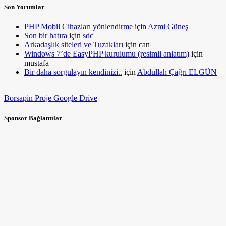
Son Yorumlar
PHP Mobil Cihazları yönlendirme
için
Azmi Güneş
Son bir hatıra
için
sdc
Arkadaşlık siteleri ve Tuzakları
için
can
Windows 7’de EasyPHP kurulumu (resimli anlatım)
için
mustafa
Bir daha sorgulayın kendinizi..
için
Abdullah Çağrı ELGÜN
Borsapin Proje Google Drive
Sponsor Bağlantılar