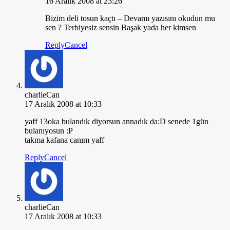
16 Aralık 2008 at 23:26
Bizim deli tosun kaçtı – Devamı yazısını okudun mu
sen ? Terbiyesiz sensin Başak yada her kimsen
Reply
Cancel
charlieCan
17 Aralık 2008 at 10:33
yaff 13oka bulandık diyorsun annadık da:D senede 1gün
bulanıyosun :P
takma kafana canım yaff
Reply
Cancel
charlieCan
17 Aralık 2008 at 10:33