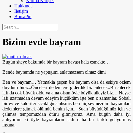
Karma Karışık
Hakkında
İletişim
BorsaPin
Bizim evde bayram
Bugün siteye baktımda bir bayram havası hala esmekte…
Bende bayramda ne yaptıgımı anlatmazsam olmaz dimi
Ben ve bayram… Yatmakla geçen bir bayram olsa da eskiye özlem
duydum biraz..Önceleri dedemlere giderdik biz ailecek..Bu ailecek
lafı da cok büyük oldu ya ama olsun öyle büyük aileyiz biz… Neyse
lafı uzatmadan devam edeyim küçüktüm işte ben o zamanlar. Sobalı
bir ev ve kalorifer sıcaklıgına alısmıs ben hiç sevmezdim bayramları
dedemlere gitmek ölümdü benim için.. Suan büyüdüğümüz için ve
çalımsa tempomuzdan ötürü gitmiyoruz. Ama bugün daha iyi
anlıyorum ki öyle bayramların tadı daha bir farklı geliyormuş
insana..