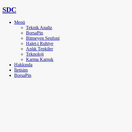
SDC
Menü
Teknik Analiz
BorsaPin
Bitmeyen Senfoni
Halet-i Ruhiye
Anlık Tepkiler
Teknoloji
Karma Karışık
Hakkında
İletişim
BorsaPin