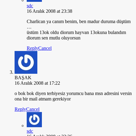
sdc
16 Aralık 2008 at 23:38
Charlican ya canım benim, ben madur duruma düştüm
…
üstüm 13ok oldu diorum hayvan 13okuna bulandım
diorum sen mutlu oluyorsun
Reply
Cancel
BAŞAK
16 Aralık 2008 at 17:22
o bok bok diyen terbiyesiz yorumcu bana msn adresini versin
ona bir mail atmam gerekiyor
Reply
Cancel
sdc