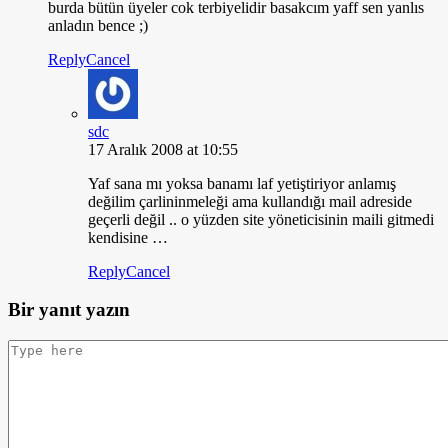
burda bütün üyeler cok terbiyelidir basakcım yaff sen yanlıs
anladın bence ;)
Reply
Cancel
sdc
17 Aralık 2008 at 10:55
Yaf sana mı yoksa banamı laf yetiştiriyor anlamış
değilim çarlininmeleği ama kullandığı mail adreside
geçerli değil .. o yüzden site yöneticisinin maili gitmedi
kendisine …
Reply
Cancel
Bir yanıt yazın