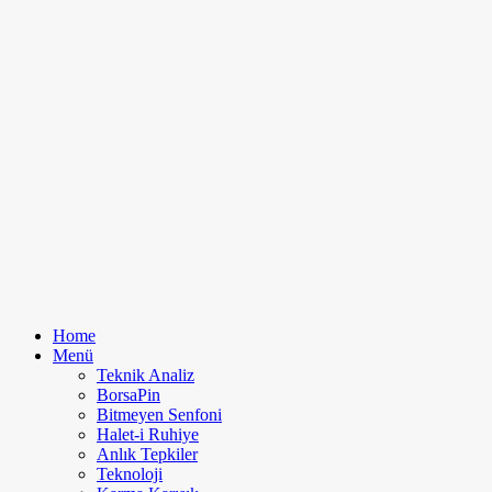
Home
Menü
Teknik Analiz
BorsaPin
Bitmeyen Senfoni
Halet-i Ruhiye
Anlık Tepkiler
Teknoloji