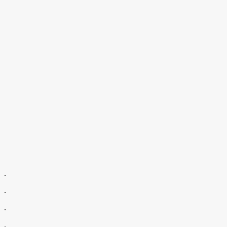
.
.
.
.