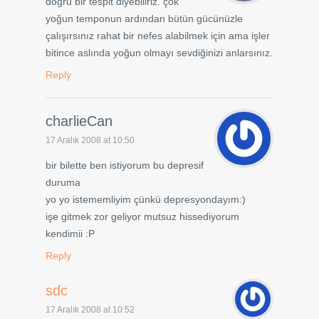
doğru bir tespit diyebiliriz. çok
yoğun temponun ardından bütün gücünüzle
çalışırsınız rahat bir nefes alabilmek için ama işler
bitince aslında yoğun olmayı sevdiğinizi anlarsınız.
Reply
charlieCan
17 Aralık 2008 at 10:50
bir bilette ben istiyorum bu depresif
duruma
yo yo istememliyim çünkü depresyondayım:)
işe gitmek zor geliyor mutsuz hissediyorum
kendimii :P
Reply
sdc
17 Aralık 2008 at 10:52