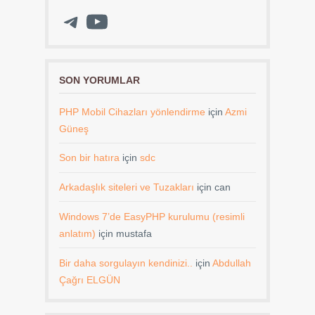
Telegram
YouTube
SON YORUMLAR
PHP Mobil Cihazları yönlendirme
için
Azmi
Güneş
Son bir hatıra
için
sdc
Arkadaşlık siteleri ve Tuzakları
için
can
Windows 7’de EasyPHP kurulumu (resimli
anlatım)
için
mustafa
Bir daha sorgulayın kendinizi..
için
Abdullah
Çağrı ELGÜN