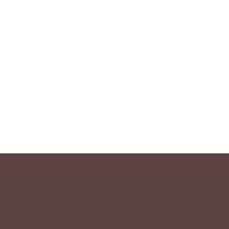
.
.
.