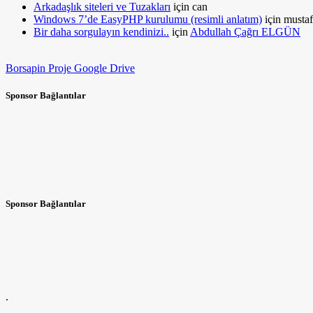
Arkadaşlık siteleri ve Tuzakları
için
can
Windows 7’de EasyPHP kurulumu (resimli anlatım)
için
mustaf
Bir daha sorgulayın kendinizi..
için
Abdullah Çağrı ELGÜN
Borsapin Proje Google Drive
Sponsor Bağlantılar
Sponsor Bağlantılar
.