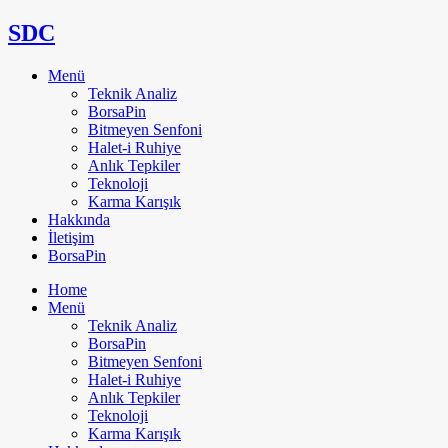
SDC
Menü
Teknik Analiz
BorsaPin
Bitmeyen Senfoni
Halet-i Ruhiye
Anlık Tepkiler
Teknoloji
Karma Karışık
Hakkında
İletişim
BorsaPin
Home
Menü
Teknik Analiz
BorsaPin
Bitmeyen Senfoni
Halet-i Ruhiye
Anlık Tepkiler
Teknoloji
Karma Karışık