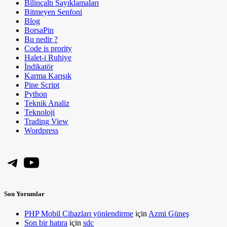
Bilinçaltı Sayıklamaları
Bitmeyen Senfoni
Blog
BorsaPin
Bu nedir ?
Code is prority
Halet-i Ruhiye
İndikatör
Karma Karışık
Pine Script
Python
Teknik Analiz
Teknoloji
Trading View
Wordpress
Telegram
YouTube
Son Yorumlar
PHP Mobil Cihazları yönlendirme
için
Azmi Güneş
Son bir hatıra
için
sdc