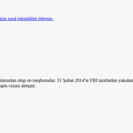
zin nasıl işlendiğini öğrenin.
nlarından olup en meşhurudur. 31 Şubat 2014′te FBI tarafından yakalan
apis cezası almıştır.