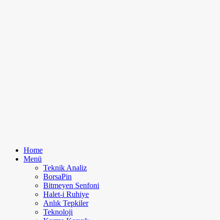
Home
Menü
Teknik Analiz
BorsaPin
Bitmeyen Senfoni
Halet-i Ruhiye
Anlık Tepkiler
Teknoloji