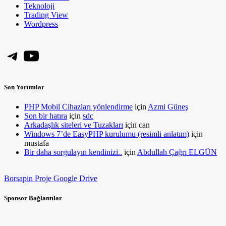
Teknoloji
Trading View
Wordpress
Telegram
YouTube
Son Yorumlar
PHP Mobil Cihazları yönlendirme
için
Azmi Güneş
Son bir hatıra
için
sdc
Arkadaşlık siteleri ve Tuzakları
için
can
Windows 7’de EasyPHP kurulumu (resimli anlatım)
için
mustafa
Bir daha sorgulayın kendinizi..
için
Abdullah Çağrı ELGÜN
Borsapin Proje Google Drive
Sponsor Bağlantılar