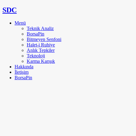
SDC
Menü
Teknik Analiz
BorsaPin
Bitmeyen Senfoni
Halet-i Ruhiye
Anlık Tepkiler
Teknoloji
Karma Karışık
Hakkında
İletişim
BorsaPin