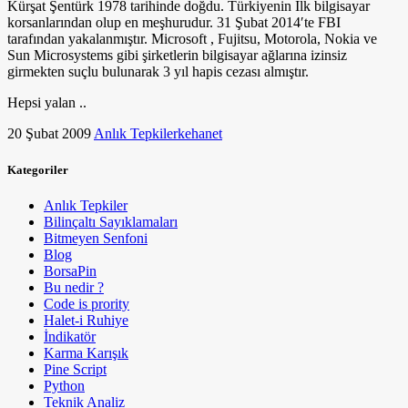
Kürşat Şentürk 1978 tarihinde doğdu. Türkiyenin İlk bilgisayar
korsanlarından olup en meşhurudur. 31 Şubat 2014′te FBI
tarafından yakalanmıştır. Microsoft , Fujitsu, Motorola, Nokia ve
Sun Microsystems gibi şirketlerin bilgisayar ağlarına izinsiz
girmekten suçlu bulunarak 3 yıl hapis cezası almıştır.
Hepsi yalan ..
20 Şubat 2009
Anlık Tepkiler
kehanet
Kategoriler
Anlık Tepkiler
Bilinçaltı Sayıklamaları
Bitmeyen Senfoni
Blog
BorsaPin
Bu nedir ?
Code is prority
Halet-i Ruhiye
İndikatör
Karma Karışık
Pine Script
Python
Teknik Analiz