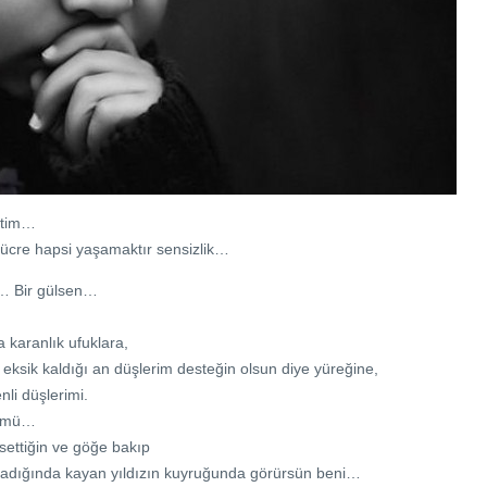
etim…
ücre hapsi yaşamaktır sensizlik…
… Bir gülsen…
 karanlık ufuklara,
n eksik kaldığı an düşlerim desteğin olsun diye yüreğine,
nli düşlerimi.
mrümü…
settiğin ve göğe bakıp
ladığında kayan yıldızın kuyruğunda görürsün beni…