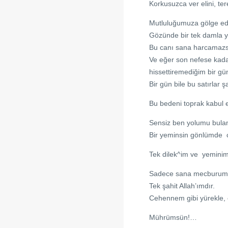
Korkusuzca ver elini, t
Mutluluğumuza gölge e
Gözünde bir tek damla 
Bu canı sana harcama
Ve eğer son nefese kada
hissettiremediğim bir g
Bir gün bile bu satırlar
Bu bedeni toprak kabul
Sensiz ben yolumu bul
Bir yeminsin gönlümde
Tek dilek^im ve yemini
Sadece sana mecburum
Tek şahit Allah’ımdır.
Cehennem gibi yürekle, c
Mührümsün!…