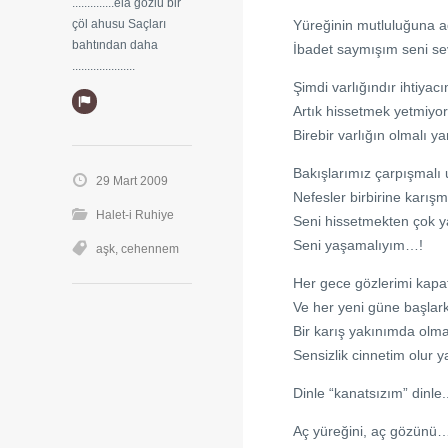
..............ela gözlü bir
çöl ahusu Saçları
Yüreğinin mutluluğuna 
bahtından daha
İbadet saymışım seni 
.....................
Şimdi varlığındır ihtiyac
Artık hissetmek yetmiyo
Birebir varlığın olmalı
Bakışlarımız çarpışmalı
29 Mart 2009
Nefesler birbirine karışm
Halet-i Ruhiye
Seni hissetmekten çok 
Seni yaşamalıyım…!
aşk
,
cehennem
Her gece gözlerimi kapa
Ve her yeni güne başlar
Bir karış yakınımda olm
Sensizlik cinnetim olur ya
Dinle “kanatsızım” dinle.
Aç yüreğini, aç gözünü