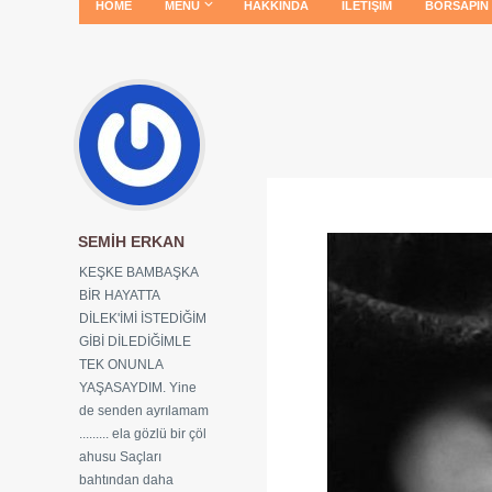
HOME
MENÜ
HAKKINDA
İLETIŞIM
BORSAPIN
SEMIH ERKAN
KEŞKE BAMBAŞKA
BİR HAYATTA
DİLEK'İMİ İSTEDİĞİM
GİBİ DİLEDİĞİMLE
TEK ONUNLA
YAŞASAYDIM. Yine
de senden ayrılamam
......... ela gözlü bir çöl
ahusu Saçları
bahtından daha