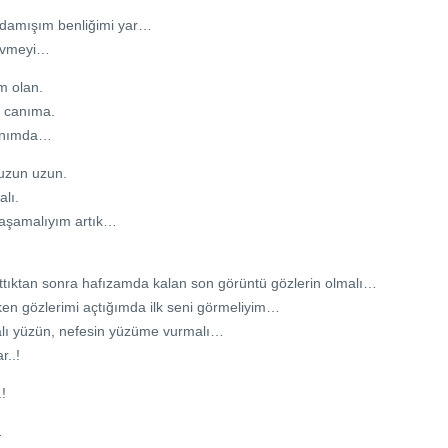
adamışım benliğimi yar…
sevmeyi…
ım olan.
r canıma.
 yanımda…
 uzun uzun.
alı.
yaşamalıyım artık…
ttıktan sonra hafızamda kalan son görüntü gözlerin olmalı…
ken gözlerimi açtığımda ilk seni görmeliyim…
alı yüzün, nefesin yüzüme vurmalı…
r..!
.!
…