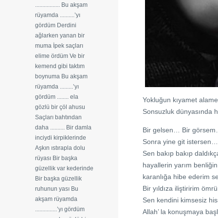
................. Bu akşam
rüyamda ..........’yı
gördüm Derdini
ağlarken yanan bir
muma İpek saçları
elime ördüm Ve bir
kemend gibi taktım
boynuma Bu akşam
rüyamda .........’yı
gördüm ........ ela
Yokluğun kıyamet alam
gözlü bir çöl ahusu
Sonsuzluk dünyasında h
Saçları bahtından
daha .......... Bir damla
Bir gelsen… Bir görsem
inciydi kirpiklerinde
Sonra yine git istersen…
Aşkın ıstırapla dolu
Sen bakıp bakıp daldıkça
rüyası Bir başka
hayallerin yarım benliği
güzellik var kederinde
karanlığa hibe ederim se
Bir başka güzellik
Bir yıldıza iliştiririm ö
ruhunun yası Bu
akşam rüyamda
Sen kendini kimsesiz his
...............’yı gördüm
Allah’ la konuşmaya baş