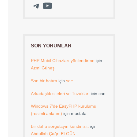
Telegram
YouTube
SON YORUMLAR
PHP Mobil Cihazları yönlendirme
için
Azmi Güneş
Son bir hatıra
için
sdc
Arkadaşlık siteleri ve Tuzakları
için
can
Windows 7’de EasyPHP kurulumu
(resimli anlatım)
için
mustafa
Bir daha sorgulayın kendinizi..
için
Abdullah Çağrı ELGÜN