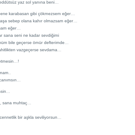
ereddütsüz yaz sol yanına beni…
dene karabasan gibi çökmezsem eğer…
yaşa sebep olana kahır olmazsam eğer…
zsam eğer…
r sana seni ne kadar sevdiğimi
ünüm bile geçerse ömür defterimde…
 şahitlikten vazgeçerse sevdama…
 etmesin…!
amam..
 canımsın…
msin…
, sana muhtaç…
ennetlik bir aşkla seviliyorsun…