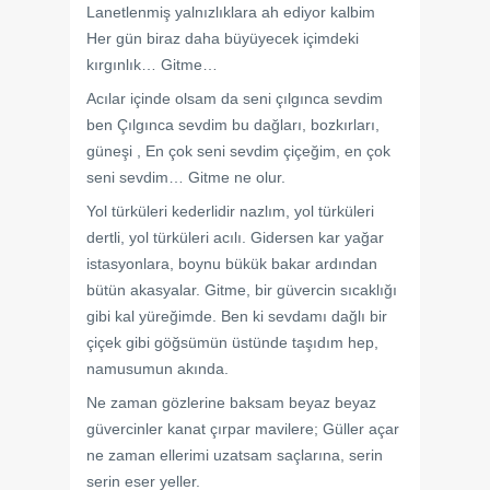
Lanetlenmiş yalnızlıklara ah ediyor kalbim
Her gün biraz daha büyüyecek içimdeki
kırgınlık… Gitme…
Acılar içinde olsam da seni çılgınca sevdim
ben Çılgınca sevdim bu dağları, bozkırları,
güneşi , En çok seni sevdim çiçeğim, en çok
seni sevdim… Gitme ne olur.
Yol türküleri kederlidir nazlım, yol türküleri
dertli, yol türküleri acılı. Gidersen kar yağar
istasyonlara, boynu bükük bakar ardından
bütün akasyalar. Gitme, bir güvercin sıcaklığı
gibi kal yüreğimde. Ben ki sevdamı dağlı bir
çiçek gibi göğsümün üstünde taşıdım hep,
namusumun akında.
Ne zaman gözlerine baksam beyaz beyaz
güvercinler kanat çırpar mavilere; Güller açar
ne zaman ellerimi uzatsam saçlarına, serin
serin eser yeller.