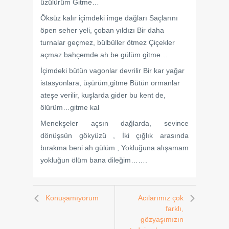
üzülürüm Gitme…
Öksüz kalır içimdeki imge dağları Saçlarını
öpen seher yeli, çoban yıldızı Bir daha
turnalar geçmez, bülbüller ötmez Çiçekler
açmaz bahçemde ah be gülüm gitme…
İçimdeki bütün vagonlar devrilir Bir kar yağar
istasyonlara, üşürüm,gitme Bütün ormanlar
ateşe verilir, kuşlarda gider bu kent de,
ölürüm…gitme kal
Menekşeler açsın dağlarda, sevince
dönüşsün gökyüzü , İki çığlık arasında
bırakma beni ah gülüm , Yokluğuna alışamam
yokluğun ölüm bana dileğim…….
Konuşamıyorum
Acılarımız çok
farklı,
gözyaşımızın