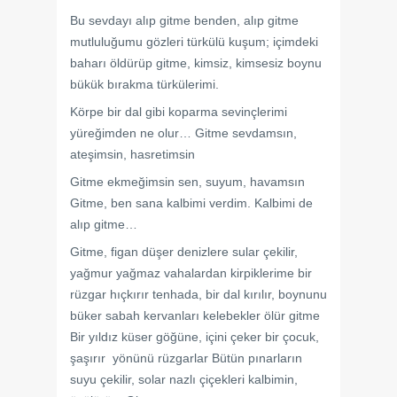
Bu sevdayı alıp gitme benden, alıp gitme
mutluluğumu gözleri türkülü kuşum; içimdeki
baharı öldürüp gitme, kimsiz, kimsesiz boynu
bükük bırakma türkülerimi.
Körpe bir dal gibi koparma sevinçlerimi
yüreğimden ne olur… Gitme sevdamsın,
ateşimsin, hasretimsin
Gitme ekmeğimsin sen, suyum, havamsın
Gitme, ben sana kalbimi verdim. Kalbimi de
alıp gitme…
Gitme, figan düşer denizlere sular çekilir,
yağmur yağmaz vahalardan kirpiklerime bir
rüzgar hıçkırır tenhada, bir dal kırılır, boynunu
büker sabah kervanları kelebekler ölür gitme
Bir yıldız küser göğüne, içini çeker bir çocuk,
şaşırır yönünü rüzgarlar Bütün pınarların
suyu çekilir, solar nazlı çiçekleri kalbimin,