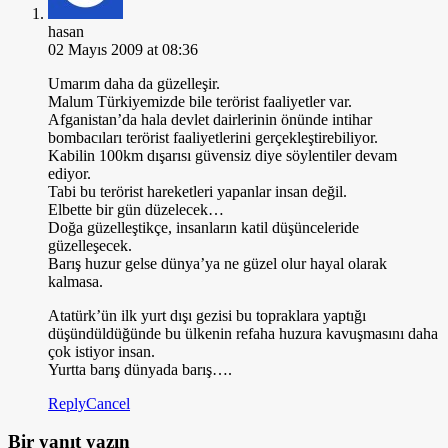
hasan
02 Mayıs 2009 at 08:36
Umarım daha da güzelleşir.
Malum Türkiyemizde bile terörist faaliyetler var.
Afganistan’da hala devlet dairlerinin önünde intihar
bombacıları terörist faaliyetlerini gerçekleştirebiliyor.
Kabilin 100km dışarısı güvensiz diye söylentiler devam
ediyor.
Tabi bu terörist hareketleri yapanlar insan değil.
Elbette bir gün düzelecek…
Doğa güzelleştikçe, insanların katil düşünceleride
güzelleşecek.
Barış huzur gelse dünya’ya ne güzel olur hayal olarak
kalmasa.
Atatürk’ün ilk yurt dışı gezisi bu topraklara yaptığı
düşündüldüğünde bu ülkenin refaha huzura kavuşmasını daha
çok istiyor insan.
Yurtta barış dünyada barış….
Reply
Cancel
Bir yanıt yazın