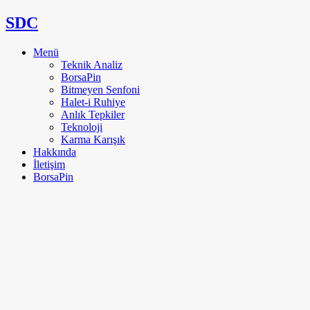
SDC
Menü
Teknik Analiz
BorsaPin
Bitmeyen Senfoni
Halet-i Ruhiye
Anlık Tepkiler
Teknoloji
Karma Karışık
Hakkında
İletişim
BorsaPin