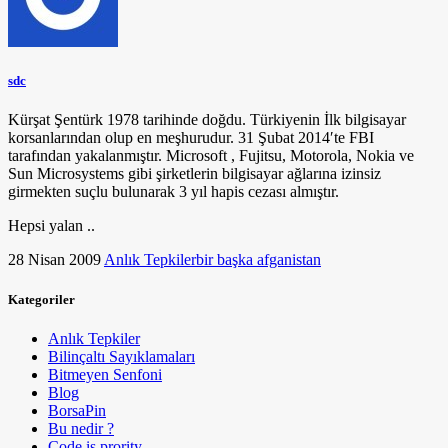
sdc
Kürşat Şentürk 1978 tarihinde doğdu. Türkiyenin İlk bilgisayar
korsanlarından olup en meşhurudur. 31 Şubat 2014′te FBI
tarafından yakalanmıştır. Microsoft , Fujitsu, Motorola, Nokia ve
Sun Microsystems gibi şirketlerin bilgisayar ağlarına izinsiz
girmekten suçlu bulunarak 3 yıl hapis cezası almıştır.
Hepsi yalan ..
28 Nisan 2009
Anlık Tepkiler
bir başka afganistan
Kategoriler
Anlık Tepkiler
Bilinçaltı Sayıklamaları
Bitmeyen Senfoni
Blog
BorsaPin
Bu nedir ?
Code is prority