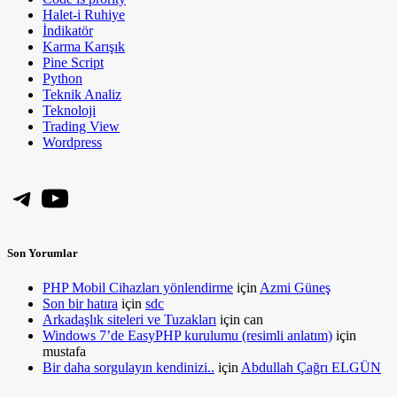
Halet-i Ruhiye
İndikatör
Karma Karışık
Pine Script
Python
Teknik Analiz
Teknoloji
Trading View
Wordpress
Telegram
YouTube
Son Yorumlar
PHP Mobil Cihazları yönlendirme
için
Azmi Güneş
Son bir hatıra
için
sdc
Arkadaşlık siteleri ve Tuzakları
için
can
Windows 7’de EasyPHP kurulumu (resimli anlatım)
için
mustafa
Bir daha sorgulayın kendinizi..
için
Abdullah Çağrı ELGÜN