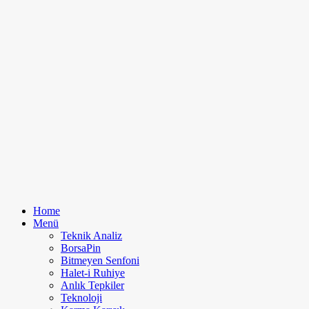
Home
Menü
Teknik Analiz
BorsaPin
Bitmeyen Senfoni
Halet-i Ruhiye
Anlık Tepkiler
Teknoloji