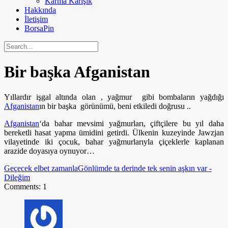
Karma Karışık
Hakkında
İletişim
BorsaPin
Bir başka Afganistan
Yıllardır işgal altında olan , yağmur gibi bombaların yağdığı
Afganistan
ın bir başka görünümü, beni etkiledi doğrusu ..
Afganistan
‘da bahar mevsimi yağmurları, çiftçilere bu yıl daha
bereketli hasat yapma ümidini getirdi. Ülkenin kuzeyinde Jawzjan
vilayetinde iki çocuk, bahar yağmurlarıyla çiçeklerle kaplanan
arazide doyasıya oynuyor…
Geçecek elbet zamanla
Gönlümde ta derinde tek senin aşkın var -
Dileğim
Comments: 1