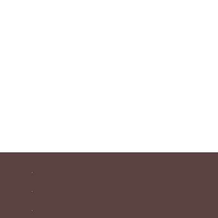
.
.
.