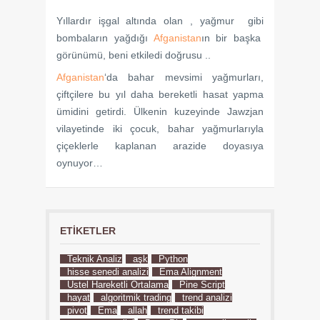
Yıllardır işgal altında olan , yağmur gibi
bombaların yağdığı
Afganistan
ın bir başka
görünümü, beni etkiledi doğrusu ..
Afganistan
‘da bahar mevsimi yağmurları,
çiftçilere bu yıl daha bereketli hasat yapma
ümidini getirdi. Ülkenin kuzeyinde Jawzjan
vilayetinde iki çocuk, bahar yağmurlarıyla
çiçeklerle kaplanan arazide doyasıya
oynuyor…
ETIKETLER
Teknik Analiz
aşk
Python
hisse senedi analizi
Ema Alignment
Üstel Hareketli Ortalama
Pine Script
hayat
algoritmik trading
trend analizi
pivot
Ema
allah
trend takibi