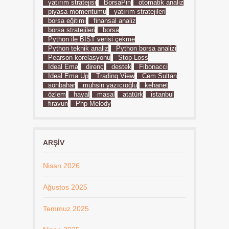
yatırım stratejisi
BorsaPin
otomatik analiz
piyasa momentumu
yatırım stratejileri
borsa eğitimi
finansal analiz
borsa stratejileri
borsa
Python ile BIST verisi çekme
Python teknik analiz
Python borsa analizi
Pearson korelasyonu
Stop-Loss
İdeal Ema
direnç
destek
Fibonacci
İdeal Ema Up
Trading View
Cem Sultan
sonbahar
muhsin yazıcıoğlu
kehanet
özlem
hayal
masal
atatürk
istanbul
firavun
Php Melody
ARŞIV
Nisan 2026
Ağustos 2025
Temmuz 2025