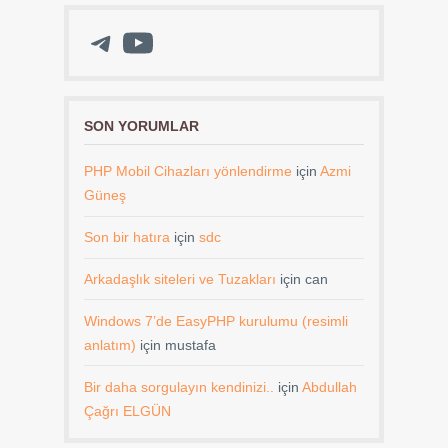
Telegram
YouTube
SON YORUMLAR
PHP Mobil Cihazları yönlendirme
için
Azmi
Güneş
Son bir hatıra
için
sdc
Arkadaşlık siteleri ve Tuzakları
için
can
Windows 7’de EasyPHP kurulumu (resimli
anlatım)
için
mustafa
Bir daha sorgulayın kendinizi..
için
Abdullah
Çağrı ELGÜN