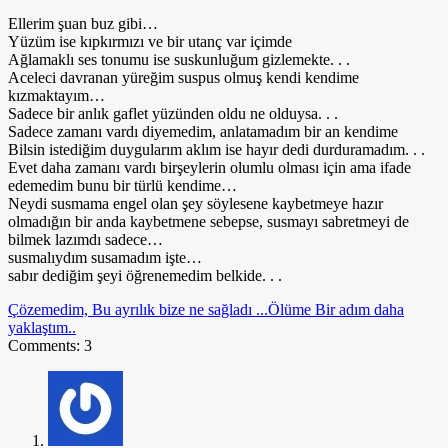
Ellerim şuan buz gibi…
Yüzüm ise kıpkırmızı ve bir utanç var içimde
Ağlamaklı ses tonumu ise suskunluğum gizlemekte. . .
Aceleci davranan yüreğim suspus olmuş kendi kendime
kızmaktayım…
Sadece bir anlık gaflet yüzünden oldu ne olduysa. . .
Sadece zamanı vardı diyemedim, anlatamadım bir an kendime
Bilsin istediğim duygularım aklım ise hayır dedi durduramadım. . .
Evet daha zamanı vardı birşeylerin olumlu olması için ama ifade
edemedim bunu bir türlü kendime…
Neydi susmama engel olan şey söylesene kaybetmeye hazır
olmadığın bir anda kaybetmene sebepse, susmayı sabretmeyi de
bilmek lazımdı sadece…
susmalıydım susamadım işte…
sabır dediğim şeyi öğrenemedim belkide. . .
Çözemedim, Bu ayrılık bize ne sağladı ...
Ölüme Bir adım daha
yaklaştım..
Comments: 3