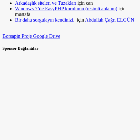
Arkadaşlık siteleri ve Tuzakları
için
can
Windows 7’de EasyPHP kurulumu (resimli anlatım)
için
mustafa
Bir daha sorgulayın kendinizi..
için
Abdullah Çağrı ELGÜN
Borsapin Proje Google Drive
Sponsor Bağlantılar