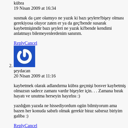
kübra
19 Nisan 2009 at 16:34
susmak da çare olamıyo ne yazık ki bazı şeylere!bişey olması
gerekiyosa oluyor zaten er ya da geç!bende susarak
kaybetmişimdir bazı şeyleri ne yazık ki!bende kendimi
anlatmayı bilemeyenlerdenim sanırım.
Reply
Cancel
şeydacan
20 Nisan 2009 at 11:16
kaybetmek olarak adlandırma kübra geçmişi bosver kaybetmiş
olmazsın sadece zamanı vardır bişeyler için. . . Zamana bırak
hayatı ve unutma herseyin hayırlısı :)
yazdığım yazıda ne hissediyordum ogün bilmiyorum ama
bazen her konuda sabırlı olmak gerekir biraz sabırsız biriyim
galiba :)
Reply
Cancel