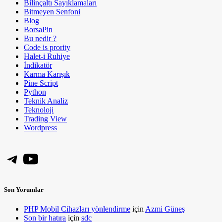
Bilinçaltı Sayıklamaları
Bitmeyen Senfoni
Blog
BorsaPin
Bu nedir ?
Code is prority
Halet-i Ruhiye
İndikatör
Karma Karışık
Pine Script
Python
Teknik Analiz
Teknoloji
Trading View
Wordpress
Telegram
YouTube
Son Yorumlar
PHP Mobil Cihazları yönlendirme
için
Azmi Güneş
Son bir hatıra
için
sdc