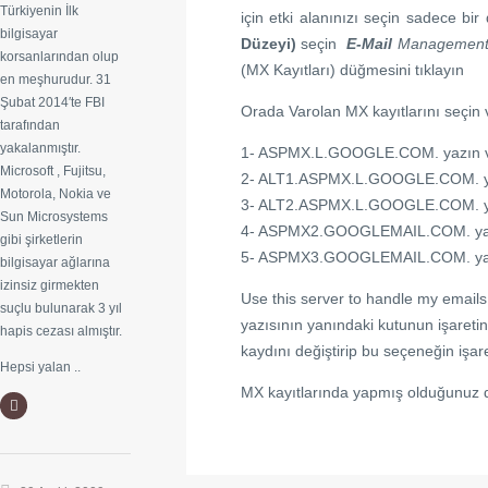
Türkiyenin İlk
için etki alanınızı seçin sadece b
bilgisayar
Düzeyi)
seçin
E-Mail
Managemen
korsanlarından olup
(MX Kayıtları) düğmesini tıklayın
en meşhurudur. 31
Şubat 2014′te FBI
Orada Varolan MX kayıtlarını seçin
tarafından
yakalanmıştır.
1- ASPMX.L.GOOGLE.COM. yazın ve 1
Microsoft , Fujitsu,
2- ALT1.ASPMX.L.GOOGLE.COM. yazı
Motorola, Nokia ve
3- ALT2.ASPMX.L.GOOGLE.COM. yazı
Sun Microsystems
4- ASPMX2.GOOGLEMAIL.COM. yazın 
gibi şirketlerin
5- ASPMX3.GOOGLEMAIL.COM. yazın 
bilgisayar ağlarına
izinsiz girmekten
Use this server to handle my emails
suçlu bulunarak 3 yıl
yazısının yanındaki kutunun işaretin
hapis cezası almıştır.
kaydını değiştirip bu seçeneğin işar
Hepsi yalan ..
MX kayıtlarında yapmış olduğunuz değ