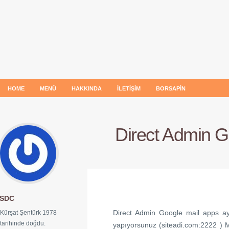
HOME
MENÜ
HAKKINDA
İLETIŞIM
BORSAPIN
Direct Admin G
SDC
Direct Admin Google mail apps aya
Kürşat Şentürk 1978
tarihinde doğdu.
yapıyorsunuz (siteadi.com:2222 ) 