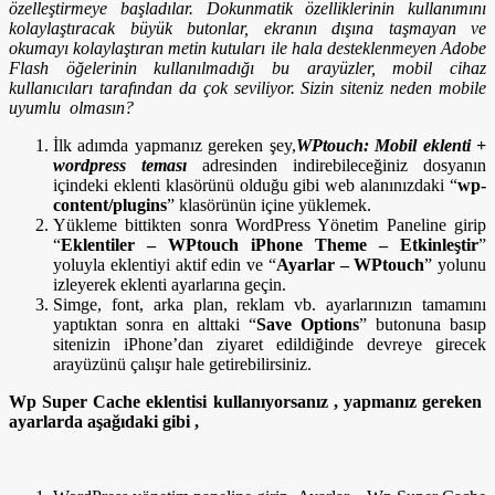
özelleştirmeye başladılar. Dokunmatik özelliklerinin kullanımını
kolaylaştıracak büyük butonlar, ekranın dışına taşmayan ve
okumayı kolaylaştıran metin kutuları ile hala desteklenmeyen Adobe
Flash öğelerinin kullanılmadığı bu arayüzler, mobil cihaz
kullanıcıları tarafından da çok seviliyor. Sizin siteniz neden mobile
uyumlu olmasın?
İlk adımda yapmanız gereken şey,
WPtouch: Mobil eklenti +
wordpress teması
adresinden indirebileceğiniz dosyanın
içindeki eklenti klasörünü olduğu gibi web alanınızdaki “
wp-
content/plugins
” klasörünün içine yüklemek.
Yükleme bittikten sonra WordPress Yönetim Paneline girip
“
Eklentiler – WPtouch iPhone Theme – Etkinleştir
”
yoluyla eklentiyi aktif edin ve “
Ayarlar – WPtouch
” yolunu
izleyerek eklenti ayarlarına geçin.
Simge, font, arka plan, reklam vb. ayarlarınızın tamamını
yaptıktan sonra en alttaki “
Save Options
” butonuna basıp
sitenizin iPhone’dan ziyaret edildiğinde devreye girecek
arayüzünü çalışır hale getirebilirsiniz.
Wp Super Cache eklentisi kullanıyorsanız , yapmanız gereken
ayarlarda aşağıdaki gibi ,