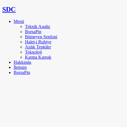
SDC
Menü
Teknik Analiz
BorsaPin
Bitmeyen Senfoni
Halet-i Ruhiye
Anlık Tepkiler
Teknoloji
Karma Karışık
Hakkında
İletişim
BorsaPin