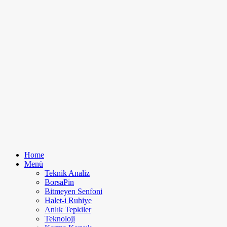
Home
Menü
Teknik Analiz
BorsaPin
Bitmeyen Senfoni
Halet-i Ruhiye
Anlık Tepkiler
Teknoloji