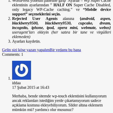
WordPress yönetim paneline girip Ayarlar – Wp Super Cache
eklentinin ayarlarından ”
HALF ON
Super Cache Disabled,
only legacy WP-Cache caching.” ve
“Mobile device
support” seçeneklerini seçin.
Rejected User Agents
alanına
{
android, aspen,
blackberry9500, blackberry9530, cupcake, dream,
incognito, iphone, ipod, opera mini, webmate, webos}
useragent’ları ekleyin (her satıra bir tane ve virgülleri
eklemeden)
Ayarları kaydetin.
Gelin sizi köşe yazarı yapalım
Bir vedamı bu bana
Comments: 1
iddaa
17 Şubat 2015 at 16:43
Merhaba, bende sitemde wp-touch eklentisini kullanıyorum
ancak reklamları istediğim yerde çıkartamıyorum sadece
açıklama kısmına ekleyebiliyorum. Slider altına eklemem
mümkün mü? yardımcı olur musunuz?