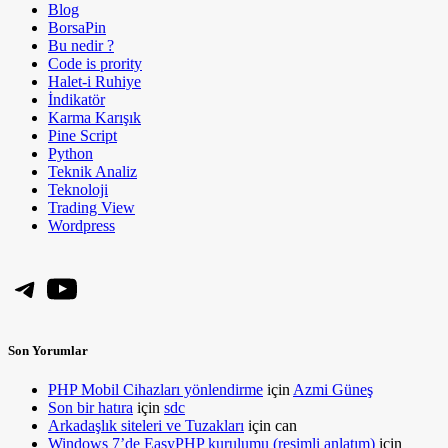
Blog
BorsaPin
Bu nedir ?
Code is prority
Halet-i Ruhiye
İndikatör
Karma Karışık
Pine Script
Python
Teknik Analiz
Teknoloji
Trading View
Wordpress
Telegram
YouTube
Son Yorumlar
PHP Mobil Cihazları yönlendirme
için
Azmi Güneş
Son bir hatıra
için
sdc
Arkadaşlık siteleri ve Tuzakları
için
can
Windows 7’de EasyPHP kurulumu (resimli anlatım)
için