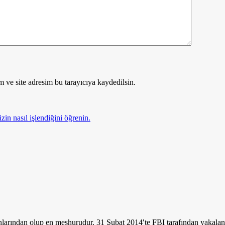
 ve site adresim bu tarayıcıya kaydedilsin.
zin nasıl işlendiğini öğrenin.
nlarından olup en meşhurudur. 31 Şubat 2014′te FBI tarafından yakalan