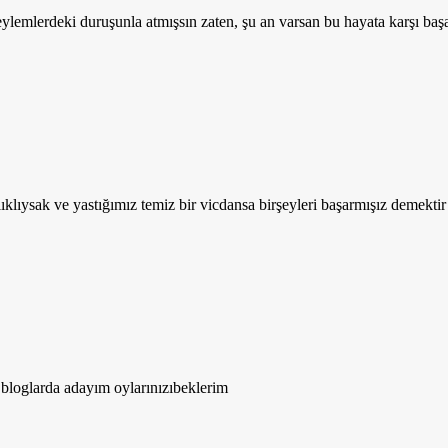
ylemlerdeki duruşunla atmışsın zaten, şu an varsan bu hayata karşı başar
lıklıysak ve yastığımız temiz bir vicdansa birşeyleri başarmışız demektir 
 bloglarda adayım oylarınızıbeklerim