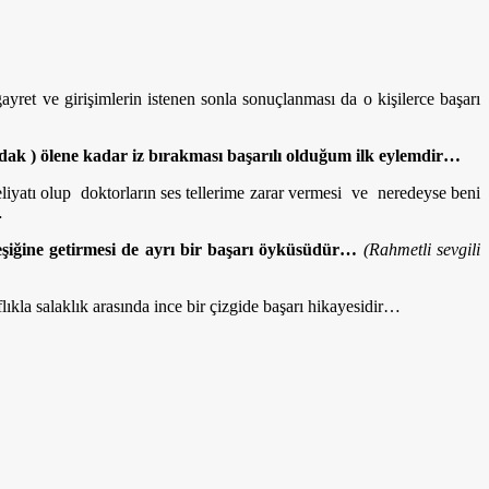
yret ve girişimlerin istenen sonla sonuçlanması da o kişilerce başarı
k ) ölene kadar iz bırakması başarılı olduğum ilk eylemdir…
liyatı olup doktorların ses tellerime zarar vermesi ve neredeyse beni
…
iğine getirmesi de ayrı bir başarı öyküsüdür…
(Rahmetli sevgili
kla salaklık arasında ince bir çizgide başarı hikayesidir…