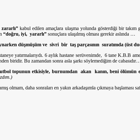
, zararlı”
kabul edilen amaçlara ulaşma yolunda gösterdiği bir takım ga
n
“doğru, iyi, yararlı”
sonuçlara ulaşılmış olması gerekir aslında …
arken düşmüşüm ve sivri bir taş parçasının suratımda (üst duda
astaneye yatırmalarıydı. 6 aylık hastane serüvenimde, 6 tane K.B.B ame
nden biridir. Bu zamandan sonra asla şarkı söylemediğim de cabasıdır
tbol topunun etkisiyle, burnumdan akan kanın, beni ölümün eş
zdım.)
mış olmam, daha sonraları en yakın arkadaşımla çıkmaya başlaması saflı