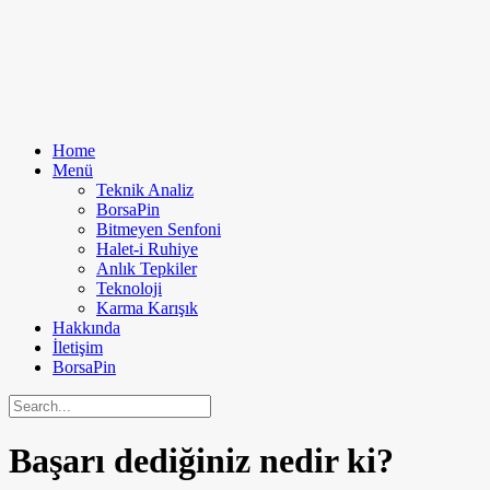
Home
Menü
Teknik Analiz
BorsaPin
Bitmeyen Senfoni
Halet-i Ruhiye
Anlık Tepkiler
Teknoloji
Karma Karışık
Hakkında
İletişim
BorsaPin
Başarı dediğiniz nedir ki?