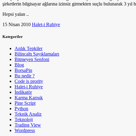
şirketlerin bilgisayar ağlarına izinsiz girmekten suçlu bulunarak 3 yıl h
Hepsi yalan ..
15 Nisan 2010
Halet-i Ruhiye
Kategoriler
Anlık Tepkiler
Bilinçaltı Sayıklamaları
Bitmeyen Senfoni
Blog
BorsaPin
Bu nedir ?
Code is prority
Halet-i Ruhiye
İndikatör
Karma Karışık
Pine Script
Python
Teknik Analiz
Teknoloji
Trading View
Wordpress