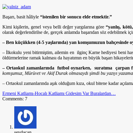
Başarı, basit hâliyle
“istenilen bir sonucu elde etmektir.”
Kimi kişilerin, genel veya belli değer yargılarına göre
“yanlış, kötü
olarak değerlendirilse de, gerçek anlamda başarıdan söz edebilmek içi
– Ben küçükken (4-5 yaşlarında) yan komşumuzun bahçesinde oyn
– İlkokulu yeni bitirmiştim, ailemin en ilginç Karne hediyesi beni h
öldürmelerine ramak kalması da hayatımın en büyük başarı hikayeleri
– Ortaokul zamanlarında futbol oynarken, suratıma çarpan fu
komşumuz, Mürüvet ve Akif Durak olmasaydı şimdi bu yazıyı yazama
– Ortaokul zamanlarında aşık olduğum kıza, okul bitene kadar açılama
Ermeni Katliamı-Hocalı Katliamı
Gidesim Var Buralardan…
Comments: 7
şeydacan