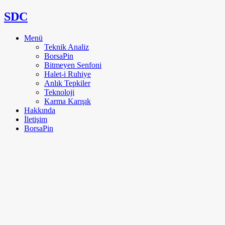
SDC
Menü
Teknik Analiz
BorsaPin
Bitmeyen Senfoni
Halet-i Ruhiye
Anlık Tepkiler
Teknoloji
Karma Karışık
Hakkında
İletişim
BorsaPin