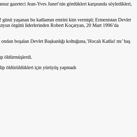
ansız gazeteci Jean-Yves Junet’nin gördükleri karşısında söyledikleri,
92 günü yaşanan bu katliamın emrini kim vermişti; Ermenistan Devlet
naksutyun örgütü liderlerinden Robert Koçaryan, 20 Mart 1996’da
da ondan boşalan Devlet Başkanlığı koltuğuna,’Hocalı Katlia! mı’ baş
ip öldürmüşlerdi.
ilip öldürüldükleri için yürüyüş yapmadı