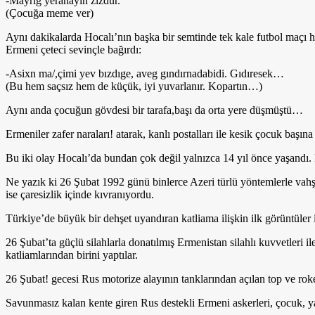
-Mayrig yerahayin zizdur.
(Çocuğa meme ver)
Aynı dakikalarda Hocalı’nın başka bir semtinde tek kale futbol maçı hazı
Ermeni çeteci sevinçle bağırdı:
-Asixn ma/,çimi yev bızdıge, aveg gındırnadabidi. Gıdıresek…
(Bu hem saçsız hem de küçük, iyi yuvarlanır. Kopartın…)
Aynı anda çocuğun gövdesi bir tarafa,başı da orta yere düşmüştü…
Ermeniler zafer naraları! atarak, kanlı postalları ile kesik çocuk başın
Bu iki olay Hocalı’da bundan çok değil yalnızca 14 yıl önce yaşandı. He
Ne yazık ki 26 Şubat 1992 günü binlerce Azeri türlü yöntemlerle vahşic
ise çaresizlik içinde kıvranıyordu.
Türkiye’de büyük bir dehşet uyandıran katliama ilişkin ilk görüntüler 
26 Şubat’ta güçlü silahlarla donatılmış Ermenistan silahlı kuvvetler
katliamlarından birini yaptılar.
26 Şubat! gecesi Rus motorize alayının tanklarından açılan top ve roket 
Savunmasız kalan kente giren Rus destekli Ermeni askerleri, çocuk, yaşl