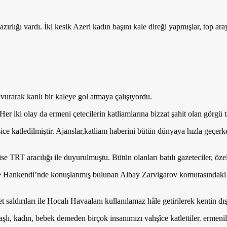
rlığı vardı. İki kesik Azeri kadın başını kale direği yapmışlar, top arayı
a vurarak kanlı bir kaleye gol atmaya çalışıyordu.
r iki olay da ermeni çetecilerin katliamlarına bizzat şahit olan görgü ta
e katledilmiştir. Ajanslar,katliam haberini bütün dünyaya hızla geçerken
ise TRT aracılığı ile duyurulmuştu. Bütün olanları batılı gazeteciler, ö
i ile Hankendi’nde konuşlanmış bulunan Albay Zarvigarov komutasındaki 
saldırıları ile Hocalı Havaalanı kullanılamaz hâle getirilerek kentin dış
ı, kadın, bebek demeden birçok insanımızı vahşîce katlettiler. ermeniler