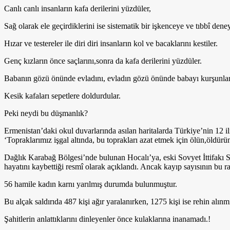
Canlı canlı insanların kafa derilerini yüzdüler,
Sağ olarak ele geçirdiklerini ise sistematik bir işkenceye ve tıbbî deney
Hızar ve testereler ile diri diri insanların kol ve bacaklarını kestiler.
Genç kızların önce saçlarını,sonra da kafa derilerini yüzdüler.
Babanın gözü önünde evladını, evladın gözü önünde babayı kurşunlara
Kesik kafaları sepetlere doldurdular.
Peki neydi bu düşmanlık?
Ermenistan’daki okul duvarlarında asılan haritalarda Türkiye’nin 12 
‘Topraklarımız işgal altında, bu toprakları azat etmek için ölün,öldü
Dağlık Karabağ Bölgesi’nde bulunan Hocalı’ya, eski Sovyet İttifakı Si
hayatını kaybettiği resmî olarak açıklandı. Ancak kayıp sayısının bu 
56 hamile kadın karnı yarılmış durumda bulunmuştur.
Bu alçak saldırıda 487 kişi ağır yaralanırken, 1275 kişi ise rehin alınm
Şahitlerin anlattıklarını dinleyenler önce kulaklarına inanamadı.!