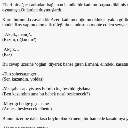
Elleri bir ağaca arkadan bağlanan hamile bir kadının başına dikilmiş
oynamıştı.Onlardan duymuşlardı.
Karnı burnunda zavallı bir Azeri kadının doğumu oldukça yakın görünü
model Rus yapımı otomatik tüfeğinin namlusuna monte edilen seyyar kas
:-Akçik, manç?..
(Kızmı, oğlan mı?)
-Akçik…
(Kız)
Bu cevap üzerine ‘oğlan’ diyerek bahse giren Ermeni, elindeki kasatura
-Tun şahetsar,ınger…
(Sen kazandın, yoldaş)
-Yes şahetsapayts ays bubrikı inç bes bidigişdana…
(Ben kazandım ama bu bebek nasıl beslenecek?)
-Mayrigı bedge gişdatsine.
(Annesi besleyecek elbette)
Bunun üzerine daha kısa boylu olan Ermeni, bir hamlede kasaturaya ge