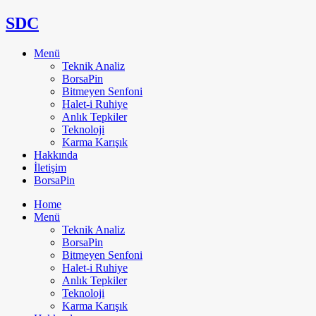
SDC
Menü
Teknik Analiz
BorsaPin
Bitmeyen Senfoni
Halet-i Ruhiye
Anlık Tepkiler
Teknoloji
Karma Karışık
Hakkında
İletişim
BorsaPin
Home
Menü
Teknik Analiz
BorsaPin
Bitmeyen Senfoni
Halet-i Ruhiye
Anlık Tepkiler
Teknoloji
Karma Karışık