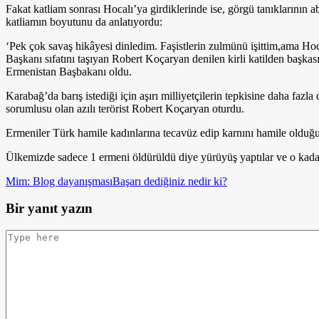
Fakat katliam sonrası Hocalı’ya girdiklerinde ise, görgü tanıklarının a
katliamın boyutunu da anlatıyordu:
‘Pek çok savaş hikâyesi dinledim. Faşistlerin zulmünü işittim,ama Ho
Başkanı sıfatını taşıyan Robert Koçaryan denilen kirli katilden başkas
Ermenistan Başbakanı oldu.
Karabağ’da barış istediği için aşırı milliyetçilerin tepkisine daha f
sorumlusu olan azılı terörist Robert Koçaryan oturdu.
Ermeniler Türk hamile kadınlarına tecavüz edip karnını hamile olduğu
Ülkemizde sadece 1 ermeni öldürüldü diye yürüyüş yaptılar ve o kadar 
Mim: Blog dayanışması
Başarı dediğiniz nedir ki?
Bir yanıt yazın