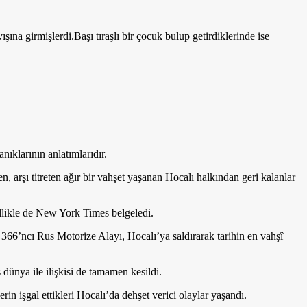
şına girmişlerdi.Başı tıraşlı bir çocuk bulup getirdiklerinde ise
nıklarının anlatımlarıdır.
, arşı titreten ağır bir vahşet yaşanan Hocalı halkından geri kalanlar
zellikle de New York Times belgeledi.
366’ncı Rus Motorize Alayı, Hocalı’ya saldırarak tarihin en vahşî
 dünya ile ilişkisi de tamamen kesildi.
in işgal ettikleri Hocalı’da dehşet verici olaylar yaşandı.