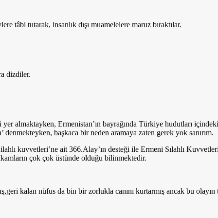
lere tâbi tutarak, insanlık dışı muamelelere maruz bıraktılar.
 dizdiler.
ili yer almaktayken, Ermenistan’ın bayrağında Türkiye hudutları içinde
rün’ denmekteyken, başkaca bir neden aramaya zaten gerek yok sanırım.
lahlı kuvvetleri’ne ait 366.Alay’ın desteği ile Ermeni Sılahlı Kuvvetl
rakamların çok çok üstünde olduğu bilinmektedir.
ış,geri kalan nüfus da bin bir zorlukla canını kurtarmış ancak bu olayın t