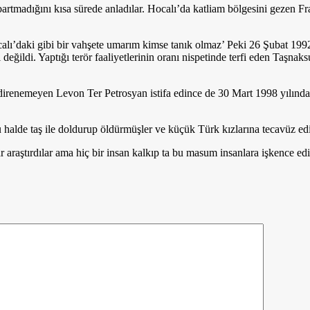
bartmadığını kısa sürede anladılar. Hocalı’da katliam bölgesini gezen Fr
calı’daki gibi bir vahşete umarım kimse tanık olmaz’ Peki 26 Şubat 19
ı değildi. Yaptığı terör faaliyetlerinin oranı nispetinde terfi eden Taş
azla direnemeyen Levon Ter Petrosyan istifa edince de 30 Mart 1998 yılın
 halde taş ile doldurup öldürmüşler ve küçük Türk kızlarına tecavüz ed
araştırdılar ama hiç bir insan kalkıp ta bu masum insanlara işkence ed