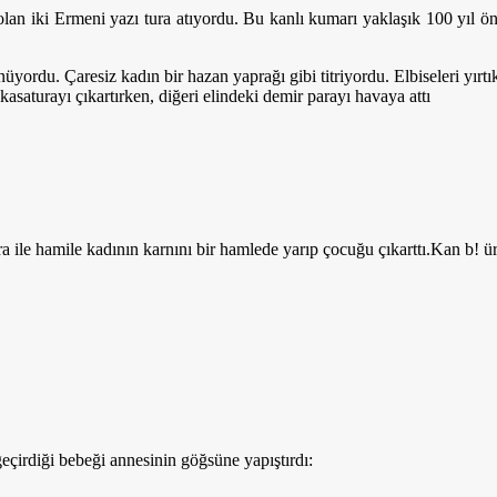
 olan iki Ermeni yazı tura atıyordu. Bu kanlı kumarı yaklaşık 100 yıl
yordu. Çaresiz kadın bir hazan yaprağı gibi titriyordu. Elbiseleri yırt
aturayı çıkartırken, diğeri elindeki demir parayı havaya attı
 ile hamile kadının karnını bir hamlede yarıp çocuğu çıkarttı.Kan b! ürü
çirdiği bebeği annesinin göğsüne yapıştırdı: