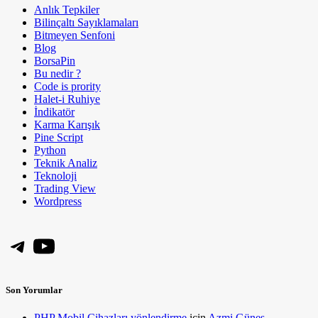
Anlık Tepkiler
Bilinçaltı Sayıklamaları
Bitmeyen Senfoni
Blog
BorsaPin
Bu nedir ?
Code is prority
Halet-i Ruhiye
İndikatör
Karma Karışık
Pine Script
Python
Teknik Analiz
Teknoloji
Trading View
Wordpress
Telegram
YouTube
Son Yorumlar
PHP Mobil Cihazları yönlendirme
için
Azmi Güneş