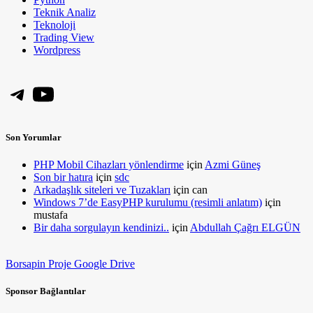
Teknik Analiz
Teknoloji
Trading View
Wordpress
Telegram
YouTube
Son Yorumlar
PHP Mobil Cihazları yönlendirme
için
Azmi Güneş
Son bir hatıra
için
sdc
Arkadaşlık siteleri ve Tuzakları
için
can
Windows 7’de EasyPHP kurulumu (resimli anlatım)
için
mustafa
Bir daha sorgulayın kendinizi..
için
Abdullah Çağrı ELGÜN
Borsapin Proje Google Drive
Sponsor Bağlantılar