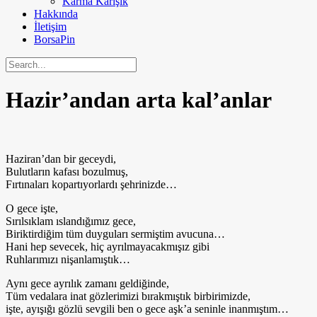
Karma Karışık
Hakkında
İletişim
BorsaPin
Hazir’andan arta kal’anlar
Haziran’dan bir geceydi,
Bulutların kafası bozulmuş,
Fırtınaları kopartıyorlardı şehrinizde…
O gece işte,
Sırılsıklam ıslandığımız gece,
Biriktirdiğim tüm duyguları sermiştim avucuna…
Hani hep sevecek, hiç ayrılmayacakmışız gibi
Ruhlarımızı nişanlamıştık…
Aynı gece ayrılık zamanı geldiğinde,
Tüm vedalara inat gözlerimizi bırakmıştık birbirimizde,
işte, ayışığı gözlü sevgili ben o gece aşk’a seninle inanmıştım…