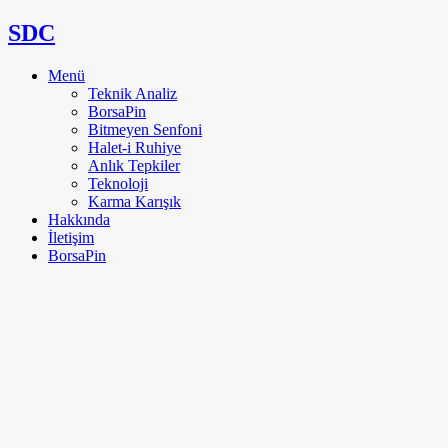
SDC
Menü
Teknik Analiz
BorsaPin
Bitmeyen Senfoni
Halet-i Ruhiye
Anlık Tepkiler
Teknoloji
Karma Karışık
Hakkında
İletişim
BorsaPin