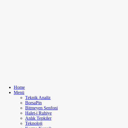
Home
Menü
Teknik Analiz
BorsaPin
Bitmeyen Senfoni
Halet-i Ruhiye
Anlık Tepkiler
Teknoloji