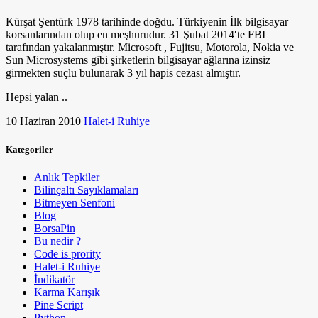
Kürşat Şentürk 1978 tarihinde doğdu. Türkiyenin İlk bilgisayar
korsanlarından olup en meşhurudur. 31 Şubat 2014′te FBI
tarafından yakalanmıştır. Microsoft , Fujitsu, Motorola, Nokia ve
Sun Microsystems gibi şirketlerin bilgisayar ağlarına izinsiz
girmekten suçlu bulunarak 3 yıl hapis cezası almıştır.
Hepsi yalan ..
10 Haziran 2010
Halet-i Ruhiye
Kategoriler
Anlık Tepkiler
Bilinçaltı Sayıklamaları
Bitmeyen Senfoni
Blog
BorsaPin
Bu nedir ?
Code is prority
Halet-i Ruhiye
İndikatör
Karma Karışık
Pine Script
Python