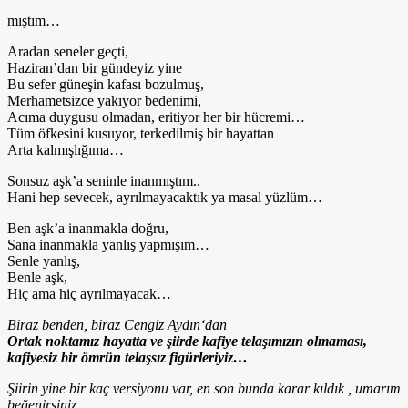
mıştım…
Aradan seneler geçti,
Haziran’dan bir gündeyiz yine
Bu sefer güneşin kafası bozulmuş,
Merhametsizce yakıyor bedenimi,
Acıma duygusu olmadan, eritiyor her bir hücremi…
Tüm öfkesini kusuyor, terkedilmiş bir hayattan
Arta kalmışlığıma…
Sonsuz aşk’a seninle inanmıştım..
Hani hep sevecek, ayrılmayacaktık ya masal yüzlüm…
Ben aşk’a inanmakla doğru,
Sana inanmakla yanlış yapmışım…
Senle yanlış,
Benle aşk,
Hiç ama hiç ayrılmayacak…
Biraz benden, biraz Cengiz Aydın‘dan
Ortak noktamız hayatta ve şiirde kafiye telaşımızın olmaması,
kafiyesiz bir ömrün telaşsız figürleriyiz…
Şiirin yine bir kaç versiyonu var, en son bunda karar kıldık , umarım
beğenirsiniz ..