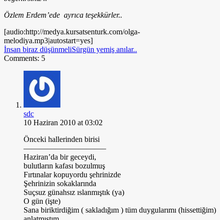
Özlem Erdem’ede ayrıca teşekkürler..
[audio:http://medya.kursatsenturk.com/olga-
melodiya.mp3|autostart=yes]
İnsan biraz düşünmeli
Sürgün yemiş anılar..
Comments: 5
sdc
10 Haziran 2010 at 03:02
Önceki hallerinden birisi
——————————–
Haziran’da bir geceydi,
bulutların kafası bozulmuş
Fırtınalar kopuyordu şehrinizde
Şehrinizin sokaklarında
Suçsuz günahsız ıslanmıştık (ya)
O gün (işte)
Sana biriktirdiğim ( sakladığım ) tüm duygularımı (hissettiğim)
anlatmıştım