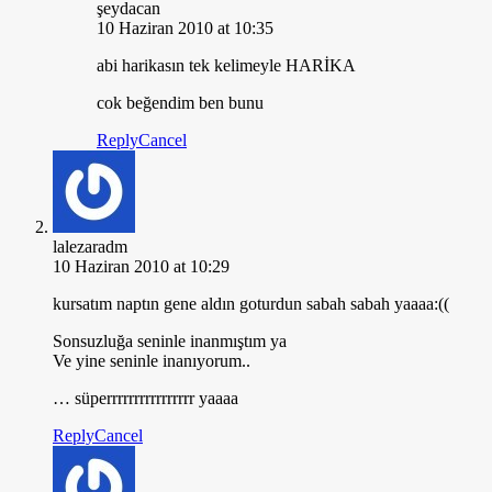
şeydacan
10 Haziran 2010 at 10:35
abi harikasın tek kelimeyle HARİKA
cok beğendim ben bunu
Reply
Cancel
lalezaradm
10 Haziran 2010 at 10:29
kursatım naptın gene aldın goturdun sabah sabah yaaaa:((
Sonsuzluğa seninle inanmıştım ya
Ve yine seninle inanıyorum..
… süperrrrrrrrrrrrrrrr yaaaa
Reply
Cancel