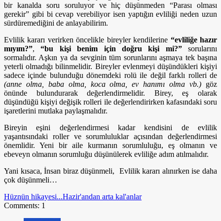
bir kanalda soru soruluyor ve hiç düşünmeden “Parası olması
gerekir” gibi bi cevap verebiliyor isen yaptığın evliliği neden uzun
sürdüremediğini de anlayabilirim.
Evlilik kararı verirken öncelikle bireyler kendilerine
“evliliğe hazır
mıyım?”
,
“bu kişi benim için doğru kişi mi?”
sorularını
sormalıdır. Aşkın ya da sevginin tüm sorunlarını aşmaya tek başına
yeterli olmadığı bilinmelidir. Bireyler evlenmeyi düşündükleri kişiyi
sadece içinde bulunduğu dönemdeki rolü ile değil farklı rolleri de
(anne olma, baba olma, koca olma, ev hanımı olma vb.)
göz
önünde bulundurarak değerlendirmelidir. Birey, eş olarak
düşündüğü kişiyi değişik rolleri ile değerlendirirken kafasındaki soru
işaretlerini mutlaka paylaşmalıdır.
Bireyin eşini değerlendirmesi kadar kendisini de evlilik
yaşantısındaki roller ve sorumluluklar açısından değerlendirmesi
önemlidir. Yeni bir aile kurmanın sorumluluğu, eş olmanın ve
ebeveyn olmanın sorumluğu düşünülerek evliliğe adım atılmalıdır.
Yani kısaca, İnsan biraz düşünmeli, Evlilik kararı alınırken ise daha
çok düşünmeli…
Hüznün hikayesi...
Hazir'andan arta kal'anlar
Comments: 1