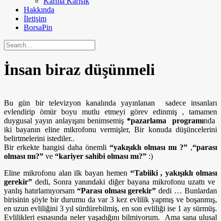
Karma Karışık
Hakkında
İletişim
BorsaPin
İnsan biraz düşünmeli
Bu gün bir televizyon kanalında yayınlanan sadece insanları
evlendirip ömür boyu mutlu etmeyi görev edinmiş , tamamen
duygusal yayın anlayışını benimsemiş
*pazarlama programı
nda
iki bayanın eline mikrofonu vermişler, Bir konuda düşüncelerini
belirtmelerini istediler..
Bir erkekte hangisi daha önemli
“yakışıklı olması mı ?”
,
“parası
olması mı?”
ve
“kariyer sahibi olması mı?”
:)
Eline mikrofonu alan ilk bayan hemen
“Tabiiki , yakışıklı olması
gerekir”
dedi, Sonra yanındaki diğer bayana mikrofonu uzattı ve
yanlış hatırlamıyorsam
“Parası olması gerekir”
dedi … Bunlardan
birisinin şöyle bir durumu da var 3 kez evlilik yapmış ve boşanmış,
en uzun evliliğini 3 yıl sürdürebilmiş, en son evliliği ise 1 ay sürmüş.
Evlilikleri esnasında neler yaşadığını bilmiyorum. Ama sana ulusal