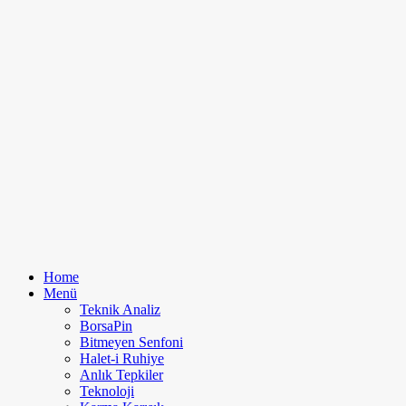
Home
Menü
Teknik Analiz
BorsaPin
Bitmeyen Senfoni
Halet-i Ruhiye
Anlık Tepkiler
Teknoloji