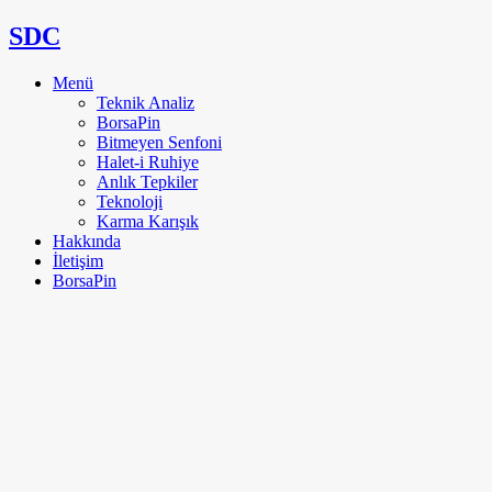
SDC
Menü
Teknik Analiz
BorsaPin
Bitmeyen Senfoni
Halet-i Ruhiye
Anlık Tepkiler
Teknoloji
Karma Karışık
Hakkında
İletişim
BorsaPin