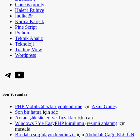
Code is prority
Halet-i Ruhiye
İndikatör
Karma Karışık
Pine Script
Python
Teknik Analiz
Teknoloji
Trading View
Wordpress
Telegram
YouTube
Son Yorumlar
PHP Mobil Cihazları yönlendirme
için
Azmi Güneş
Son bir hatıra
için
sdc
Arkadaşlık siteleri ve Tuzakları
için
can
Windows 7’de EasyPHP kurulumu (resimli anlatım)
için
mustafa
Bir daha sorgulayın kendinizi..
için
Abdullah Çağrı ELGÜN