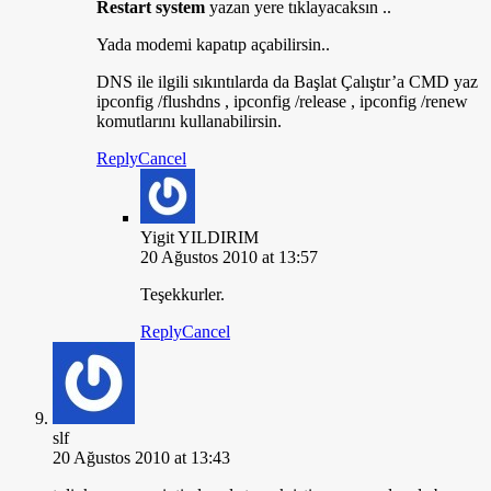
Restart system
yazan yere tıklayacaksın ..
Yada modemi kapatıp açabilirsin..
DNS ile ilgili sıkıntılarda da Başlat Çalıştır’a CMD yaz
ipconfig /flushdns , ipconfig /release , ipconfig /renew
komutlarını kullanabilirsin.
Reply
Cancel
Yigit YILDIRIM
20 Ağustos 2010 at 13:57
Teşekkurler.
Reply
Cancel
slf
20 Ağustos 2010 at 13:43