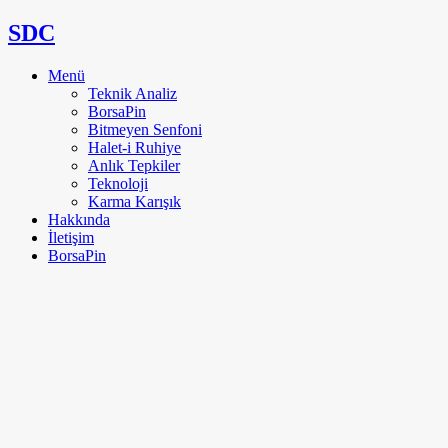
SDC
Menü
Teknik Analiz
BorsaPin
Bitmeyen Senfoni
Halet-i Ruhiye
Anlık Tepkiler
Teknoloji
Karma Karışık
Hakkında
İletişim
BorsaPin