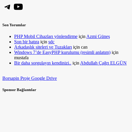
Telegram
YouTube
Son Yorumlar
PHP Mobil Cihazları yönlendirme
için
Azmi Güneş
Son bir hatıra
için
sdc
Arkadaşlık siteleri ve Tuzakları
için
can
Windows 7’de EasyPHP kurulumu (resimli anlatım)
için
mustafa
Bir daha sorgulayın kendinizi..
için
Abdullah Çağrı ELGÜN
Borsapin Proje Google Drive
Sponsor Bağlantılar