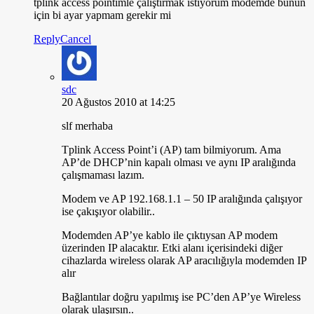
tplink access pointimle çalıştırmak istiyorum modemde bunun
için bi ayar yapmam gerekir mi
Reply
Cancel
sdc
20 Ağustos 2010 at 14:25
slf merhaba
Tplink Access Point’i (AP) tam bilmiyorum. Ama
AP’de DHCP’nin kapalı olması ve aynı IP aralığında
çalışmaması lazım.
Modem ve AP 192.168.1.1 – 50 IP aralığında çalışıyor
ise çakışıyor olabilir..
Modemden AP’ye kablo ile çıktıysan AP modem
üzerinden IP alacaktır. Etki alanı içerisindeki diğer
cihazlarda wireless olarak AP aracılığıyla modemden IP
alır
Bağlantılar doğru yapılmış ise PC’den AP’ye Wireless
olarak ulaşırsın..