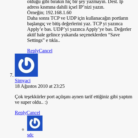
olduğu gibi bırakın hiç bir şey yazmayın. Dest. Ip
adress kısmına dahili içsel IP’nizi yazın.
Örneğin; 192.168.1.60
Daha sonra TCP ve UDP için kullanacağın portların
başlangıç ve bitiş değerlerini yaz. TCP yi yazınca
Apply’e bas. UDP’yi yazınca Apply’ye bas. Değerler
aktif hale gelince yukarıda seçeneklerden “Save
Settings” e tıkla..
Reply
Cancel
Simyaci
18 Ağustos 2010 at 23:25
Çok teşekkürler port açılışını aynen tarif ettiğiniz gibi yaptım
ve super oldu.. :)
Reply
Cancel
sdc