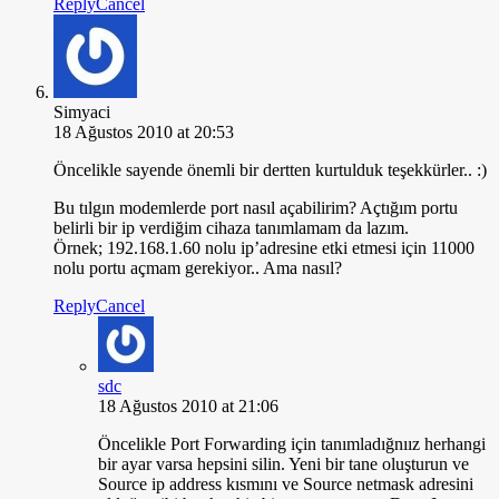
Reply
Cancel
Simyaci
18 Ağustos 2010 at 20:53
Öncelikle sayende önemli bir dertten kurtulduk teşekkürler.. :)
Bu tılgın modemlerde port nasıl açabilirim? Açtığım portu
belirli bir ip verdiğim cihaza tanımlamam da lazım.
Örnek; 192.168.1.60 nolu ip’adresine etki etmesi için 11000
nolu portu açmam gerekiyor.. Ama nasıl?
Reply
Cancel
sdc
18 Ağustos 2010 at 21:06
Öncelikle Port Forwarding için tanımladığnıız herhangi
bir ayar varsa hepsini silin. Yeni bir tane oluşturun ve
Source ip address kısmını ve Source netmask adresini