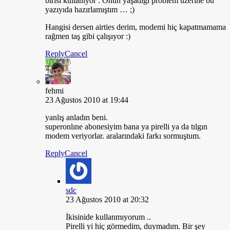
birisi kullanıyor . Onun yaşadığı problem üzerine bu
yazıyıda hazırlamıştım … ;)
Hangisi dersen airties derim, modemi hiç kapatmamama
rağmen taş gibi çalışıyor :)
Reply
Cancel
fehmi
23 Ağustos 2010 at 19:44
yanlış anladın beni.
superonlıne abonesiyim bana ya pirelli ya da tılgın
modem veriyorlar. aralarındaki farkı sormuştum.
Reply
Cancel
sdc
23 Ağustos 2010 at 20:32
İkisinide kullanmıyorum ..
Pirelli yi hiç görmedim, duymadım. Bir şey