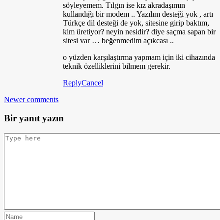
söyleyemem. Tılgın ise kız akradaşımın
kullandığı bir modem .. Yazılım desteği yok , artı
Türkçe dil desteği de yok, sitesine girip baktım,
kim üretiyor? neyin nesidir? diye saçma sapan bir
sitesi var … beğenmedim açıkcası ..
o yüzden karşılaştırma yapmam için iki cihazında
teknik özelliklerini bilmem gerekir.
Reply
Cancel
Newer comments
Bir yanıt yazın