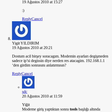
19 Ağustos 2010 at 15:27
:)
Reply
Cancel
Yigit YILDIRIM
19 Ağustos 2010 at 20:21
Dostum acil birşey soracagım. Modemin ayarları degişmeden
sadece ip’si degissin diye nerden res atacagim. 192.168.1.1
‘den girdim sonrasını anlatırmısın?
Reply
Cancel
sdc
20 Ağustos 2010 at 11:59
Yiğit
Modeme giriş yaptıktan sonra
tools
başlığı altında