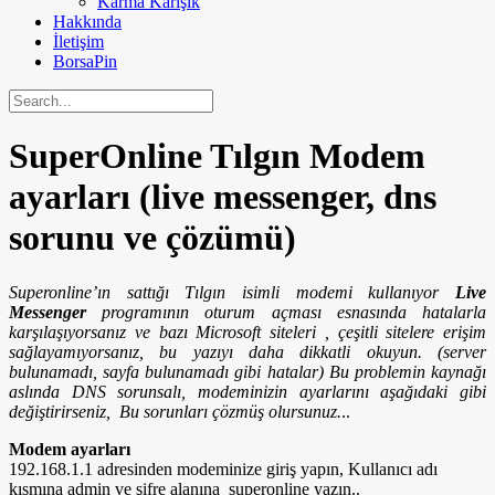
Karma Karışık
Hakkında
İletişim
BorsaPin
SuperOnline Tılgın Modem
ayarları (live messenger, dns
sorunu ve çözümü)
Superonline’ın sattığı Tılgın isimli modemi kullanıyor
Live
Messenger
programının oturum açması esnasında hatalarla
karşılaşıyorsanız ve bazı Microsoft siteleri , çeşitli sitelere erişim
sağlayamıyorsanız, bu yazıyı daha dikkatli okuyun. (server
bulunamadı, sayfa bulunamadı gibi hatalar) Bu problemin kaynağı
aslında DNS sorunsalı, modeminizin ayarlarını aşağıdaki gibi
değiştirirseniz, Bu sorunları çözmüş olursunuz.
..
Modem ayarları
192.168.1.1 adresinden modeminize giriş yapın, Kullanıcı adı
kısmına admin ve şifre alanına superonline yazın..