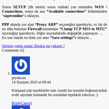
Sonra
SETUP
(ilk menü) sonra soldaki yan menüden
WAN /
Connections
, sonra da ana
“Available connections”
bölümünden
“
superonline
“a tıklayın.
PPP
altında yer alan
“Proxy ARP”
seçeneğini işaretleyin, ve bir de
en altta bulunan
Firewall
kısmından
“Clamp TCP MSS to MTU”
seçeneğini işaretleyin. Diğer seçeneklerde değişiklik yapmayın …
En son olarak en üstte yer alan
“Save settings”
e tıklayın ..
Sürgün yemiş anılar..
Bırakır mı yakamı ?
Comments: 62
şeydacan
14 Haziran 2010 at 09:44
Kürşaaat çok teşekkürler tam 1aydır bu sorunla boğusuyorduk
evde sayende kurtardık bu sorundan teşekkür ederizzz :)
Reply
Cancel