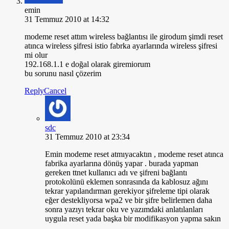
emin
31 Temmuz 2010 at 14:32
modeme reset attım wireless bağlantısı ile girodum şimdi reset
atınca wireless şifresi istio fabrka ayarlarında wireless şifresi
mi olur
192.168.1.1 e doğal olarak giremiorum
bu sorunu nasıl çözerim
Reply
Cancel
sdc
31 Temmuz 2010 at 23:34
Emin modeme reset atmıyacaktın , modeme reset atınca
fabrika ayarlarına dönüş yapar . burada yapman
gereken ttnet kullanıcı adı ve şifreni bağlantı
protokolünü eklemen sonrasında da kablosuz ağını
tekrar yapılandırman gerekiyor şifreleme tipi olarak
eğer destekliyorsa wpa2 ve bir şifre belirlemen daha
sonra yazıyı tekrar oku ve yazımdaki anlatılanları
uygula reset yada başka bir modifikasyon yapma sakın
..