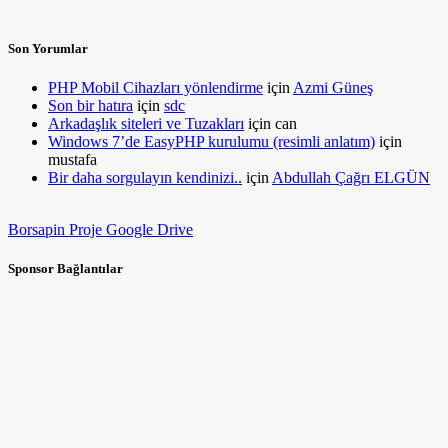
Son Yorumlar
PHP Mobil Cihazları yönlendirme
için
Azmi Güneş
Son bir hatıra
için
sdc
Arkadaşlık siteleri ve Tuzakları
için
can
Windows 7’de EasyPHP kurulumu (resimli anlatım)
için
mustafa
Bir daha sorgulayın kendinizi..
için
Abdullah Çağrı ELGÜN
Borsapin Proje Google Drive
Sponsor Bağlantılar