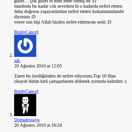
güzel… çok güzel bi mim leme olmuş bu :D
istanbulu bu kadar cok severken bi o kadarda nefret etmen
daha doğrusu yaşayanlardan nefret etmen kıskanmandandır
diyorum :D
veeee son bişi Allah bizden nefret ettirmesin senii :D
Reply
Cancel
sdc
20 Ağustos 2010 at 12:05
Zaten bu özelliğimden de nefret ediyorum,Top 10 filan
olsaydı bütün kirli çamaşırlarımı dökmek zorunda kalırdım :)
Reply
Cancel
Domatessuyu
20 Ağustos 2010 at 16:24