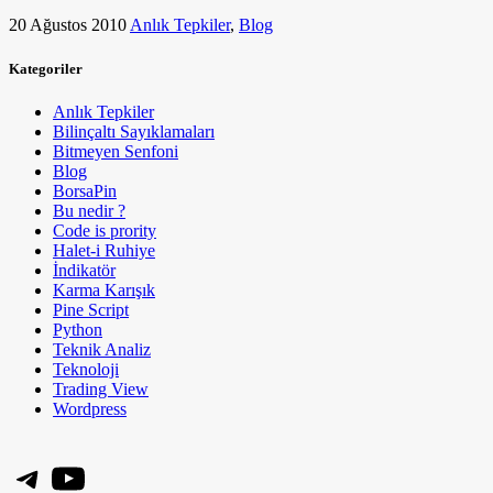
20 Ağustos 2010
Anlık Tepkiler
,
Blog
Kategoriler
Anlık Tepkiler
Bilinçaltı Sayıklamaları
Bitmeyen Senfoni
Blog
BorsaPin
Bu nedir ?
Code is prority
Halet-i Ruhiye
İndikatör
Karma Karışık
Pine Script
Python
Teknik Analiz
Teknoloji
Trading View
Wordpress
Telegram
YouTube