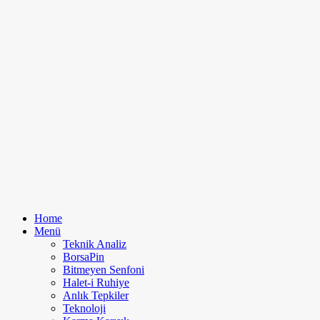
Home
Menü
Teknik Analiz
BorsaPin
Bitmeyen Senfoni
Halet-i Ruhiye
Anlık Tepkiler
Teknoloji