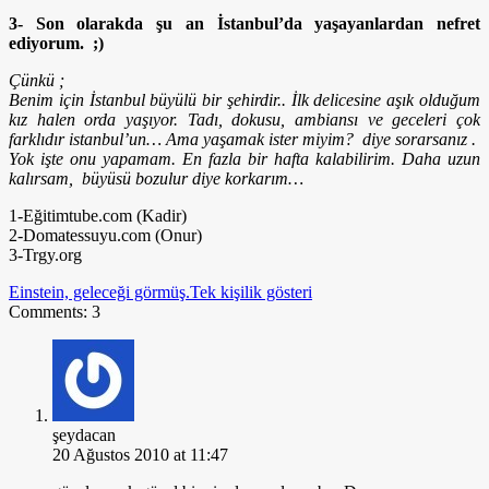
3- Son olarakda şu an İstanbul’da yaşayanlardan nefret
ediyorum. ;)
Çünkü ;
Benim için İstanbul büyülü bir şehirdir.. İlk delicesine aşık olduğum
kız halen orda yaşıyor. Tadı, dokusu, ambiansı ve geceleri çok
farklıdır istanbul’un… Ama yaşamak ister miyim? diye sorarsanız .
Yok işte onu yapamam. En fazla bir hafta kalabilirim. Daha uzun
kalırsam, büyüsü bozulur diye korkarım…
1-Eğitimtube.com (Kadir)
2-Domatessuyu.com (Onur)
3-Trgy.org
Einstein, geleceği görmüş.
Tek kişilik gösteri
Comments: 3
şeydacan
20 Ağustos 2010 at 11:47