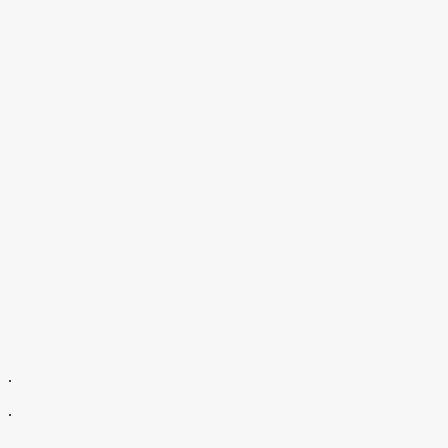
.
.
.