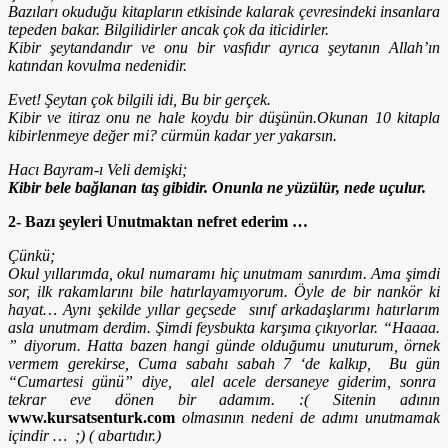
Bazıları okuduğu kitapların etkisinde kalarak çevresindeki insanlara
tepeden bakar. Bilgilidirler ancak çok da iticidirler.
Kibir şeytandandır ve onu bir vasfıdır ayrıca şeytanın Allah’ın
katından kovulma nedenidir.
Evet! Şeytan çok bilgili idi, Bu bir gerçek.
Kibir ve itiraz onu ne hale koydu bir düşünün.Okunan 10 kitapla
kibirlenmeye değer mi? cürmün kadar yer yakarsın.
Hacı Bayram-ı Veli demişki;
Kibir bele bağlanan taş gibidir.
Onunla ne yüzülür, nede uçulur.
2- Bazı şeyleri Unutmaktan nefret ederim …
Çünkü;
Okul yıllarımda, okul numaramı hiç unutmam sanırdım. Ama şimdi
sor, ilk rakamlarını bile hatırlayamıyorum. Öyle de bir nankör ki
hayat… Aynı şekilde yıllar geçsede sınıf arkadaşlarımı hatırlarım
asla unutmam derdim. Şimdi feysbukta karşıma çıkıyorlar. “Haaaa.
” diyorum. Hatta bazen hangi günde olduğumu unuturum, örnek
vermem gerekirse, Cuma sabahı sabah 7 ‘de kalkıp, Bu gün
“Cumartesi günü” diye, alel acele dersaneye giderim, sonra
tekrar eve dönen bir adamım. :( Sitenin adının
www.kursatsenturk.com
olmasının nedeni de adımı unutmamak
içindir … ;) ( abartıdır.)