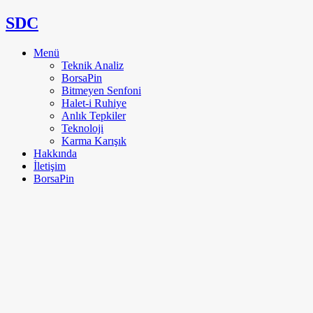
SDC
Menü
Teknik Analiz
BorsaPin
Bitmeyen Senfoni
Halet-i Ruhiye
Anlık Tepkiler
Teknoloji
Karma Karışık
Hakkında
İletişim
BorsaPin