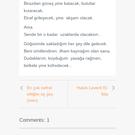
Birazdan güneş yine batacak, bulutlar
kızaracak,
Etraf grileşecek, yine akşam olacak.
Ama
Sende bir o kadar uzaklarda olacaksın…
Göğsümde sakladığım her şey dile gelecek.
Beni ümitlendiren, ilham kaynağım olan sana,
Dudaklarım, koyduğum yasağa rağmen,
belkide yine küfredecek…
En çok nefret
Haluk Levent El-
ettiğim üç şey
fida
(mim)
Comments: 1