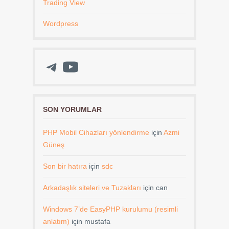
Trading View
Wordpress
Telegram
YouTube
SON YORUMLAR
PHP Mobil Cihazları yönlendirme
için
Azmi
Güneş
Son bir hatıra
için
sdc
Arkadaşlık siteleri ve Tuzakları
için
can
Windows 7’de EasyPHP kurulumu (resimli
anlatım)
için
mustafa