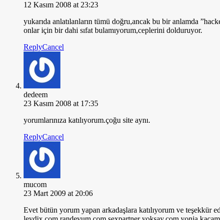
12 Kasım 2008 at 23:23
yukarıda anlatılanların tümü doğru,ancak bu bir anlamda ”hacke
onlar için bir dahi sıfat bulamıyorum,ceplerini dolduruyor.
Reply
Cancel
dedeem
23 Kasım 2008 at 17:35
yorumlarınıza katılıyorum.çoğu site aynı.
Reply
Cancel
mucom
23 Mart 2009 at 20:06
Evet bütün yorum yapan arkadaşlara katılıyorum ve teşekkür ediy
leydix.com randevum.com sexpartner yoksay.com yonja kaçam