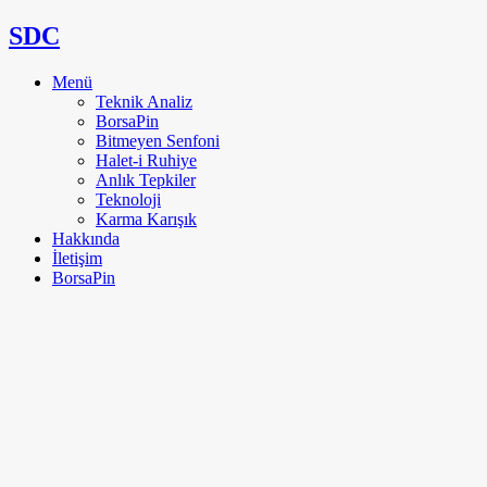
SDC
Menü
Teknik Analiz
BorsaPin
Bitmeyen Senfoni
Halet-i Ruhiye
Anlık Tepkiler
Teknoloji
Karma Karışık
Hakkında
İletişim
BorsaPin