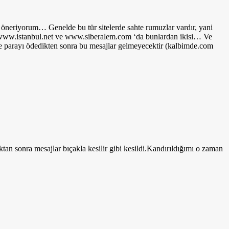
 öneriyorum… Genelde bu tür sitelerde sahte rumuzlar vardır, yani
şte www.istanbul.net ve www.siberalem.com ‘da bunlardan ikisi… Ve
le parayı ödedikten sonra bu mesajlar gelmeyecektir (kalbimde.com
n sonra mesajlar bıçakla kesilir gibi kesildi.Kandırıldığımı o zaman