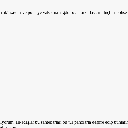
rlik” sayılır ve polisiye vakadır.mağdur olan arkadaşların hiçbiri poli
orum. arkadaşlar bu sahtekarları bu tür panolarla deşifre edip bunların
aklar.com