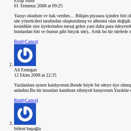
Eyüp Sami
01 Temmuz 2008 at 09:25
Yazıyı okudum ve hak verdim… Bilişim piyasası içinden biri ola
site yöneticileri tarafından oluşturulmuş ve albenisi olan değ
kesinlikle size üyelerinden mesaj gelen yani daha para ödeyere
bunlardan biri ve bunun gibi birçok site).. Artık bu tür sitelerl
Reply
Cancel
Ali Emirgan
12 Ekim 2008 at 22:35
Yazılanlara aynen katılıyorum.Bende böyle bir siteye üye olmu
anladım.Bu tür insanları kandıran zihniyeti kınıyorum.Yazıklar 
Reply
Cancel
bülent başoğlu