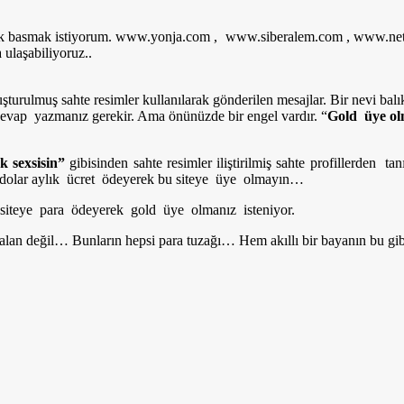
ak basmak istiyorum. www.yonja.com , www.siberalem.com , www.netl
 ulaşabiliyoruz..
uşturulmuş sahte resimler kullanılarak gönderilen mesajlar. Bir nevi balı
 cevap yazmanız gerekir. Ama önünüzde bir engel vardır. “
Gold üye ol
k sexsisin”
gibisinden sahte resimler iliştirilmiş sahte profillerden 
5 dolar aylık ücret ödeyerek bu siteye üye olmayın…
siteye para ödeyerek gold üye olmanız isteniyor.
falan değil… Bunların hepsi para tuzağı… Hem akıllı bir bayanın bu gib