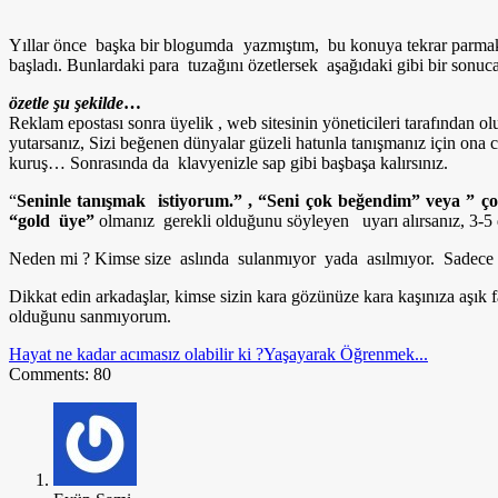
Yıllar önce başka bir blogumda yazmıştım, bu konuya tekrar parm
başladı. Bunlardaki para tuzağını özetlersek aşağıdaki gibi bir sonuca
özetle şu şekilde
…
Reklam epostası sonra üyelik , web sitesinin yöneticileri tarafından ol
yutarsanız, Sizi beğenen dünyalar güzeli hatunla tanışmanız için ona
kuruş… Sonrasında da klavyenizle sap gibi başbaşa kalırsınız.
“
Seninle tanışmak istiyorum.” , “Seni çok beğendim” veya ” ço
“gold üye”
olmanız gerekli olduğunu söyleyen uyarı alırsanız, 3-
Neden mi ? Kimse size aslında sulanmıyor yada asılmıyor. Sadece 
Dikkat edin arkadaşlar, kimse sizin kara gözünüze kara kaşınıza aşık 
olduğunu sanmıyorum.
Hayat ne kadar acımasız olabilir ki ?
Yaşayarak Öğrenmek...
Comments: 80