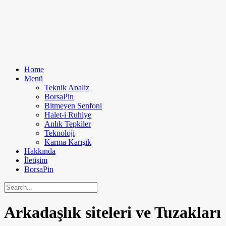
Home
Menü
Teknik Analiz
BorsaPin
Bitmeyen Senfoni
Halet-i Ruhiye
Anlık Tepkiler
Teknoloji
Karma Karışık
Hakkında
İletişim
BorsaPin
Arkadaşlık siteleri ve Tuzakları