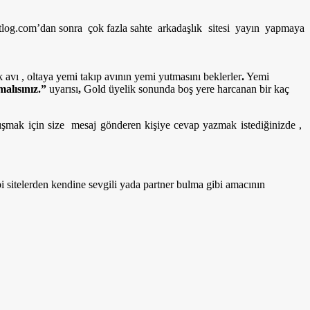
og.com’dan sonra çok fazla sahte arkadaşlık sitesi yayın yapmaya
k avı , oltaya yemi takıp avının yemi yutmasını beklerler
.
Yemi
malısınız.”
uyarısı
,
Gold üyelik sonunda boş yere harcanan bir kaç
tanışmak için size mesaj gönderen kişiye cevap yazmak istediğinizde ,
i sitelerden kendine sevgili yada partner bulma gibi amacının