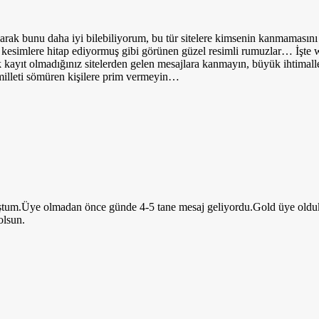
rak bunu daha iyi bilebiliyorum, bu tür sitelere kimsenin kanmamasını
işik kesimlere hitap ediyormuş gibi görünen güzel resimli rumuzlar… İ
k kayıt olmadığınız sitelerden gelen mesajlara kanmayın, büyük ihtimal
e milleti sömüren kişilere prim vermeyin…
ştum.Üye olmadan önce günde 4-5 tane mesaj geliyordu.Gold üye oldukta
olsun.