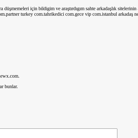
ra düşmemeleri için bildigim ve araştırdıgım sahte arkadaşlık siteleri
partner turkey com.tahrikedici com.gece vip com.istanbul arkadaş net.b
alewx.com.
ar bunlar.