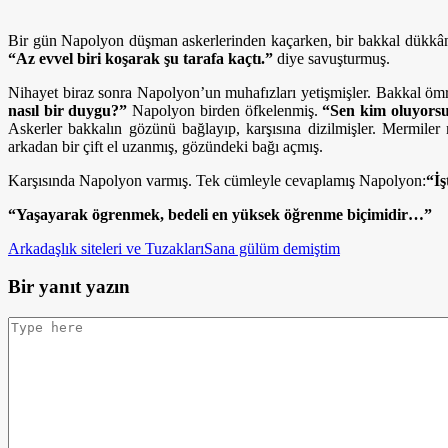
Bir gün Napolyon düşman askerlerinden kaçarken, bir bakkal dükkânı
“Az evvel biri koşarak şu tarafa kaçtı.”
diye savuştur­muş.
Nihayet biraz sonra Napolyon’un muhafızları yetişmişler. Bakkal ö
nasıl bir duygu?”
Napolyon birden öfkelenmiş.
“Sen kim oluyorsu
Askerler bakkalın gözünü bağlayıp, karşısına dizilmişler. Mermiler
arkadan bir çift el uzanmış, gözündeki bağı açmış.
Karşısında Napolyon varmış. Tek cümleyle cevaplamış Napolyon:
“İş
“Yaşayarak ögrenmek, bedeli en yüksek öğrenme biçimidir…”
Arkadaşlık siteleri ve Tuzakları
Sana gülüm demiştim
Bir yanıt yazın