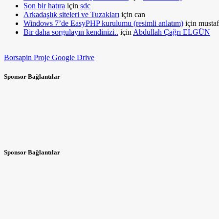
Son bir hatıra
için
sdc
Arkadaşlık siteleri ve Tuzakları
için
can
Windows 7’de EasyPHP kurulumu (resimli anlatım)
için
mustaf
Bir daha sorgulayın kendinizi..
için
Abdullah Çağrı ELGÜN
Borsapin Proje Google Drive
Sponsor Bağlantılar
Sponsor Bağlantılar
.