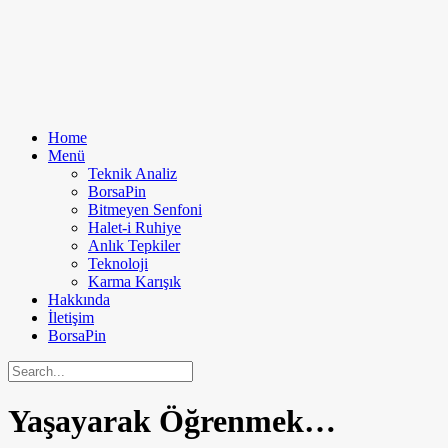
Home
Menü
Teknik Analiz
BorsaPin
Bitmeyen Senfoni
Halet-i Ruhiye
Anlık Tepkiler
Teknoloji
Karma Karışık
Hakkında
İletişim
BorsaPin
Yaşayarak Öğrenmek…