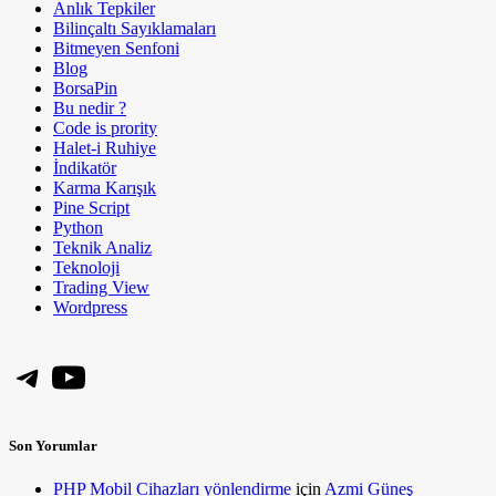
Anlık Tepkiler
Bilinçaltı Sayıklamaları
Bitmeyen Senfoni
Blog
BorsaPin
Bu nedir ?
Code is prority
Halet-i Ruhiye
İndikatör
Karma Karışık
Pine Script
Python
Teknik Analiz
Teknoloji
Trading View
Wordpress
Telegram
YouTube
Son Yorumlar
PHP Mobil Cihazları yönlendirme
için
Azmi Güneş