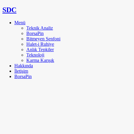
SDC
Menü
Teknik Analiz
BorsaPin
Bitmeyen Senfoni
Halet-i Ruhiye
Anlık Tepkiler
Teknoloji
Karma Karışık
Hakkında
İletişim
BorsaPin