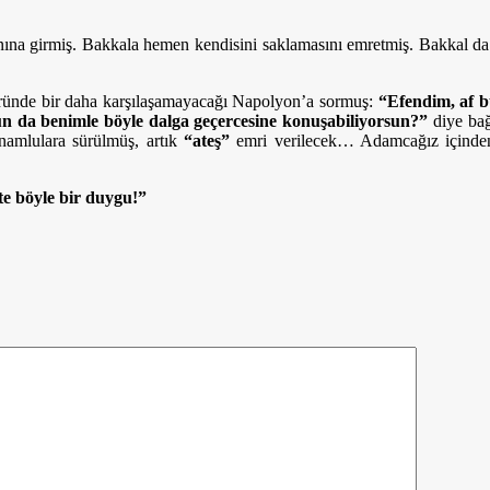
na girmiş. Bakkala hemen kendisini saklamasını emretmiş. Bakkal da 
mründe bir daha karşılaşamayacağı Napolyon’a sormuş:
“Efendim, af b
n da benimle böyle dalga geçercesine konuşabiliyorsun?”
diye bağ
 namlulara sürülmüş, artık
“ateş”
emri verilecek… Adamcağız içind
te böyle bir duygu!”